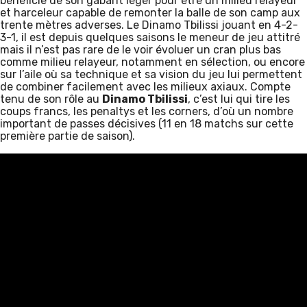
bénéficie de son gabarit léger pour être un milieu relayeur
et harceleur capable de remonter la balle de son camp aux
trente mètres adverses. Le Dinamo Tbilissi jouant en 4-2-
3-1, il est depuis quelques saisons le meneur de jeu attitré
mais il n’est pas rare de le voir évoluer un cran plus bas
comme milieu relayeur, notamment en sélection, ou encore
sur l’aile où sa technique et sa vision du jeu lui permettent
de combiner facilement avec les milieux axiaux. Compte
tenu de son rôle au
Dinamo Tbilissi
, c’est lui qui tire les
coups francs, les penaltys et les corners, d’où un nombre
important de passes décisives (11 en 18 matchs sur cette
première partie de saison).