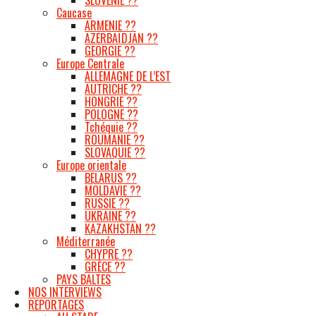
Caucase
ARMENIE ??
AZERBAÏDJAN ??
GEORGIE ??
Europe Centrale
ALLEMAGNE DE L’EST
AUTRICHE ??
HONGRIE ??
POLOGNE ??
Tchéquie ??
ROUMANIE ??
SLOVAQUIE ??
Europe orientale
BELARUS ??
MOLDAVIE ??
RUSSIE ??
UKRAINE ??
KAZAKHSTAN ??
Méditerranée
CHYPRE ??
GRÈCE ??
PAYS BALTES
NOS INTERVIEWS
REPORTAGES