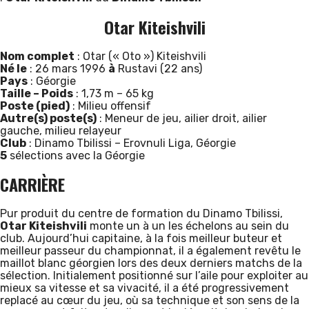
Otar Kiteishvili
Nom complet
: Otar (« Oto ») Kiteishvili
Né le
: 26 mars 1996
à
Rustavi (22 ans)
Pays
: Géorgie
Taille – Poids
: 1,73 m – 65 kg
Poste (pied)
: Milieu offensif
Autre(s) poste(s)
: Meneur de jeu, ailier droit, ailier
gauche, milieu relayeur
Club
: Dinamo Tbilissi – Erovnuli Liga, Géorgie
5
sélections avec la Géorgie
CARRIÈRE
Pur produit du centre de formation du Dinamo Tbilissi,
Otar Kiteishvili
monte un à un les échelons au sein du
club. Aujourd’hui capitaine, à la fois meilleur buteur et
meilleur passeur du championnat, il a également revêtu le
maillot blanc géorgien lors des deux derniers matchs de la
sélection. Initialement positionné sur l’aile pour exploiter au
mieux sa vitesse et sa vivacité, il a été progressivement
replacé au cœur du jeu, où sa technique et son sens de la