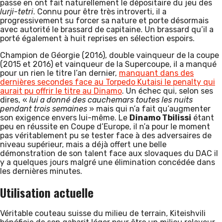
passe en ont fait naturellement le dépositaire du jeu des
lurji-tetri
. Connu pour être très introverti, il a
progressivement su forcer sa nature et porte désormais
avec autorité le brassard de capitaine. Un brassard qu’il a
porté également à huit reprises en sélection espoirs.
Champion de Géorgie (2016), double vainqueur de la coupe
(2015 et 2016) et vainqueur de la Supercoupe, il a manqué
pour un rien le titre l’an dernier,
manquant dans des
dernières secondes face au Torpedo Kutaisi le penalty qui
aurait pu offrir le titre au Dinamo
. Un échec qui, selon ses
dires, «
lui a donné des cauchemars toutes les nuits
pendant trois semaines
» mais qui n’a fait qu’augmenter
son exigence envers lui-même. Le
Dinamo Tbilissi
étant
peu en réussite en Coupe d’Europe, il n’a pour le moment
pas véritablement pu se tester face à des adversaires de
niveau supérieur, mais a déjà offert une belle
démonstration de son talent face aux slovaques du DAC il
y a quelques jours malgré une élimination concédée dans
les dernières minutes.
Utilisation actuelle
Véritable couteau suisse du milieu de terrain, Kiteishvili