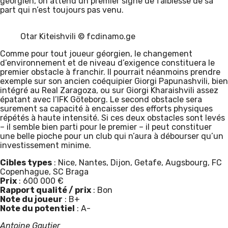
géorgien, on attend un premier signe de faiblesse de sa
part qui n’est toujours pas venu.
Otar Kiteishvili © fcdinamo.ge
Comme pour tout joueur géorgien, le changement
d’environnement et de niveau d’exigence constituera le
premier obstacle à franchir. Il pourrait néanmoins prendre
exemple sur son ancien coéquipier Giorgi Papunashvili, bien
intégré au Real Zaragoza, ou sur Giorgi Kharaishvili assez
épatant avec l’IFK Göteborg. Le second obstacle sera
surement sa capacité à encaisser des efforts physiques
répétés à haute intensité. Si ces deux obstacles sont levés
– il semble bien parti pour le premier – il peut constituer
une belle pioche pour un club qui n’aura à débourser qu’un
investissement minime.
Cibles types
: Nice, Nantes, Dijon, Getafe, Augsbourg, FC
Copenhague, SC Braga
Prix
: 600 000 €
Rapport qualité / prix
: Bon
Note du joueur
: B+
Note du potentiel
: A-
Antoine Gautier