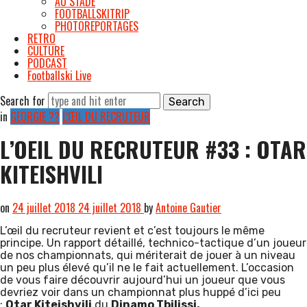
AU STADE
FOOTBALLSKITRIP
PHOTOREPORTAGES
RETRO
CULTURE
PODCAST
Footballski Live
Search for
in
GEORGIE ??
L’ŒIL DU RECRUTEUR
L’OEIL DU RECRUTEUR #33 : OTAR
KITEISHVILI
on
24 juillet 2018
24 juillet 2018
by
Antoine Gautier
L’œil du recruteur revient et c’est toujours le même
principe. Un rapport détaillé, technico-tactique d’un joueur
de nos championnats, qui mériterait de jouer à un niveau
un peu plus élevé qu’il ne le fait actuellement. L’occasion
de vous faire découvrir aujourd’hui un joueur que vous
devriez voir dans un championnat plus huppé d’ici peu
:
Otar Kiteishvili
du
Dinamo Tbilissi.