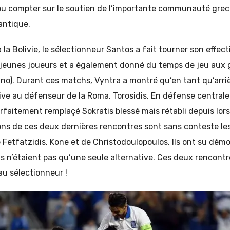
a pu compter sur le soutien de l’importante communauté grec
lantique.
 la Bolivie, le sélectionneur Santos a fait tourner son effect
 jeunes joueurs et a également donné du temps de jeu aux
ino). Durant ces matchs, Vyntra a montré qu’en tant qu’arrièr
ive au défenseur de la Roma, Torosidis. En défense centrale
arfaitement remplaçé Sokratis blessé mais rétabli depuis lors.
ns de ces deux dernières rencontres sont sans conteste les
etfatzidis, Kone et de Christodoulopoulos. Ils ont su démo
ils n’étaient pas qu’une seule alternative. Ces deux rencont
au sélectionneur !