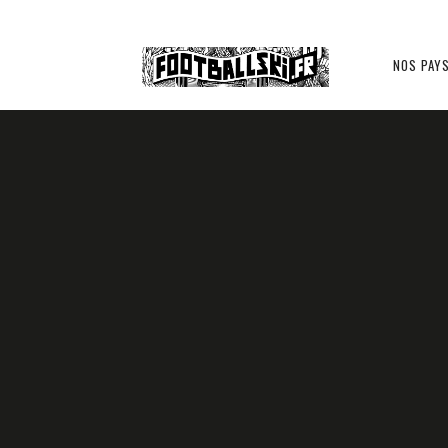
Footballski
NOS PAY
Le
GRÈCE ??
INTERNATIONAL
football
d'Europe
12 JUIN 2014
FRIDHI GHASSEN
centrale