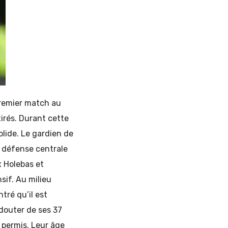
 premier match au
irés. Durant cette
lide. Le gardien de
a défense centrale
x Holebas et
sif. Au milieu
tré qu’il est
douter de ses 37
n permis. Leur âge