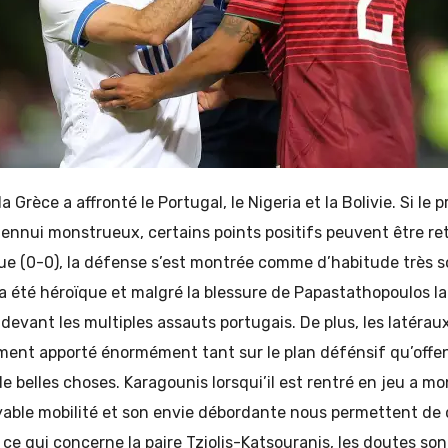
 Grèce a affronté le Portugal, le Nigeria et la Bolivie. Si le
 ennui monstrueux, certains points positifs peuvent être ret
ue (0-0), la défense s’est montrée comme d’habitude très so
a été héroïque et malgré la blessure de Papastathopoulos l
 devant les multiples assauts portugais. De plus, les latérau
ment apporté énormément tant sur le plan défénsif qu’offen
e belles choses. Karagounis lorsqui’il est rentré en jeu a mon
oyable mobilité et son envie débordante nous permettent de 
 ce qui concerne la paire Tziolis-Katsouranis, les doutes so