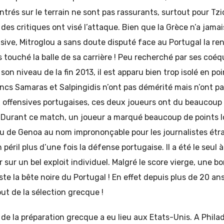
trés sur le terrain ne sont pas rassurants, surtout pour Tzio
t des critiques ont visé l’attaque. Bien que la Grèce n’a jama
sive, Mitroglou a sans doute disputé face au Portugal la r
ns touché la balle de sa carrière ! Peu recherché par ses coéq
on niveau de la fin 2013, il est apparu bien trop isolé en po
ancs Samaras et Salpingidis n’ont pas démérité mais n’ont p
 offensives portugaises, ces deux joueurs ont du beaucoup 
. Durant ce match, un joueur a marqué beaucoup de points l
eu de Genoa au nom imprononçable pour les journalistes étr
 péril plus d’une fois la défense portugaise. Il a été le seul à
 sur un bel exploit individuel. Malgré le score vierge, une b
ste la bête noire du Portugal ! En effet depuis plus de 20 ans
out de la sélection grecque !
de la préparation grecque a eu lieu aux Etats-Unis. A Phila