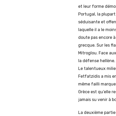
et leur forme démon
Portugal, la plupar
séduisante et offen
laquelle il a le moi
doute pas encore à s
grecque. Sur les fl
Mitroglou. Face aux
la défense hellène
Le talentueux mili
Fetfatzidis a mis en
même failli marquer
Grèce est qu’elle re
jamais su venir à b
La deuxième partie 