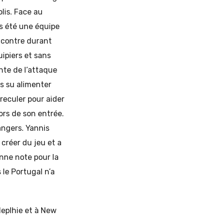
lis. Face au
is été une équipe
encontre durant
uipiers et sans
inte de l’attaque
as su alimenter
reculer pour aider
ors de son entrée.
angers. Yannis
 créer du jeu et a
onne note pour la
 le Portugal n’a
deplhie et à New