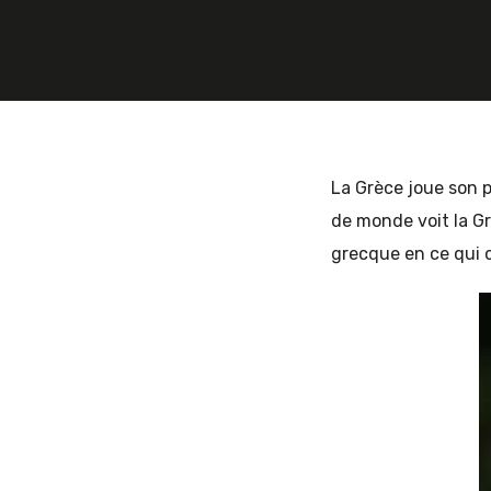
et
d'Europe
La Grèce joue son p
de monde voit la Gr
grecque en ce qui c
de
l'Est