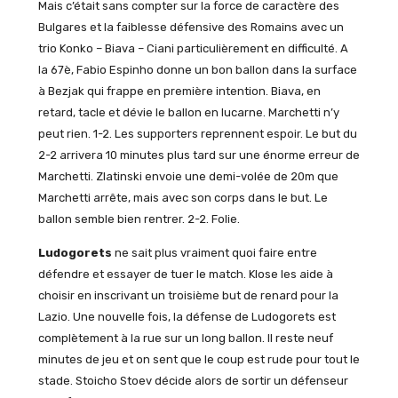
Mais c’était sans compter sur la force de caractère des
Bulgares et la faiblesse défensive des Romains avec un
trio Konko – Biava – Ciani particulièrement en difficulté. A
la 67è, Fabio Espinho donne un bon ballon dans la surface
à Bezjak qui frappe en première intention. Biava, en
retard, tacle et dévie le ballon en lucarne. Marchetti n’y
peut rien. 1-2. Les supporters reprennent espoir. Le but du
2-2 arrivera 10 minutes plus tard sur une énorme erreur de
Marchetti. Zlatinski envoie une demi-volée de 20m que
Marchetti arrête, mais avec son corps dans le but. Le
ballon semble bien rentrer. 2-2. Folie.
Ludogorets
ne sait plus vraiment quoi faire entre
défendre et essayer de tuer le match. Klose les aide à
choisir en inscrivant un troisième but de renard pour la
Lazio. Une nouvelle fois, la défense de Ludogorets est
complètement à la rue sur un long ballon. Il reste neuf
minutes de jeu et on sent que le coup est rude pour tout le
stade. Stoicho Stoev décide alors de sortir un défenseur