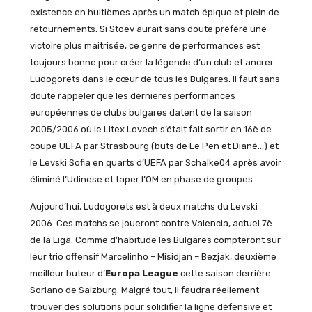
existence en huitièmes après un match épique et plein de
retournements. Si Stoev aurait sans doute préféré une
victoire plus maitrisée, ce genre de performances est
toujours bonne pour créer la légende d’un club et ancrer
Ludogorets dans le cœur de tous les Bulgares. Il faut sans
doute rappeler que les dernières performances
européennes de clubs bulgares datent de la saison
2005/2006 où le Litex Lovech s’était fait sortir en 16è de
coupe UEFA par Strasbourg (buts de Le Pen et Diané…) et
le Levski Sofia en quarts d’UEFA par Schalke04 après avoir
éliminé l’Udinese et taper l’OM en phase de groupes.
Aujourd’hui, Ludogorets est à deux matchs du Levski
2006. Ces matchs se joueront contre Valencia, actuel 7è
de la Liga. Comme d’habitude les Bulgares compteront sur
leur trio offensif Marcelinho – Misidjan – Bezjak, deuxième
meilleur buteur d’
Europa League
cette saison derrière
Soriano de Salzburg. Malgré tout, il faudra réellement
trouver des solutions pour solidifier la ligne défensive et