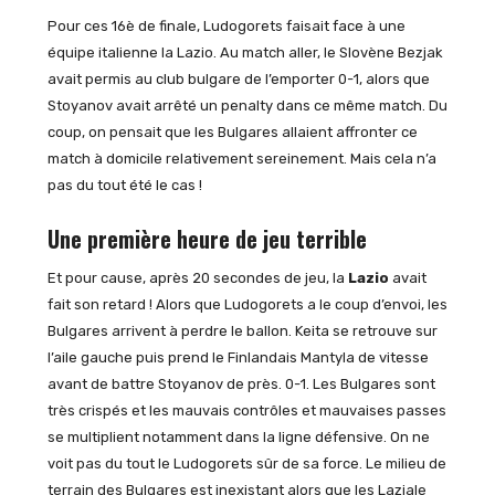
Pour ces 16è de finale, Ludogorets faisait face à une
équipe italienne la Lazio. Au match aller, le Slovène Bezjak
avait permis au club bulgare de l’emporter 0-1, alors que
Stoyanov avait arrêté un penalty dans ce même match. Du
coup, on pensait que les Bulgares allaient affronter ce
match à domicile relativement sereinement. Mais cela n’a
pas du tout été le cas !
Une première heure de jeu terrible
Et pour cause, après 20 secondes de jeu, la
Lazio
avait
fait son retard ! Alors que Ludogorets a le coup d’envoi, les
Bulgares arrivent à perdre le ballon. Keita se retrouve sur
l’aile gauche puis prend le Finlandais Mantyla de vitesse
avant de battre Stoyanov de près. 0-1. Les Bulgares sont
très crispés et les mauvais contrôles et mauvaises passes
se multiplient notamment dans la ligne défensive. On ne
voit pas du tout le Ludogorets sûr de sa force. Le milieu de
terrain des Bulgares est inexistant alors que les Laziale