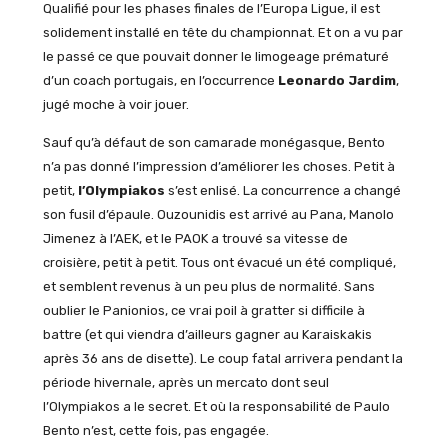
Qualifié pour les phases finales de l’Europa Ligue, il est
solidement installé en tête du championnat. Et on a vu par
le passé ce que pouvait donner le limogeage prématuré
d’un coach portugais, en l’occurrence
Leonardo Jardim
,
jugé moche à voir jouer.
Sauf qu’à défaut de son camarade monégasque, Bento
n’a pas donné l’impression d’améliorer les choses. Petit à
petit,
l’Olympiakos
s’est enlisé. La concurrence a changé
son fusil d’épaule. Ouzounidis est arrivé au Pana, Manolo
Jimenez à l’AEK, et le PAOK a trouvé sa vitesse de
croisière, petit à petit. Tous ont évacué un été compliqué,
et semblent revenus à un peu plus de normalité. Sans
oublier le Panionios, ce vrai poil à gratter si difficile à
battre (et qui viendra d’ailleurs gagner au Karaiskakis
après 36 ans de disette). Le coup fatal arrivera pendant la
période hivernale, après un mercato dont seul
l’Olympiakos a le secret. Et où la responsabilité de Paulo
Bento n’est, cette fois, pas engagée.