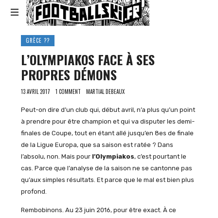
Footballski
Le
GRÈCE ??
football
L’OLYMPIAKOS FACE À SES
d'Europe
centrale
PROPRES DÉMONS
et
d'Europe
13 AVRIL 2017
1 COMMENT
MARTIAL DEBEAUX
de
l'Est
Peut-on dire d’un club qui, début avril, n’a plus qu’un point
à prendre pour être champion et qui va disputer les demi-
finales de Coupe, tout en étant allé jusqu’en 8es de finale
de la Ligue Europa, que sa saison est ratée ? Dans
l’absolu, non. Mais pour
l’Olympiakos
, c’est pourtant le
cas. Parce que l’analyse de la saison ne se cantonne pas
qu’aux simples résultats. Et parce que le mal est bien plus
profond.
Rembobinons. Au 23 juin 2016, pour être exact. À ce