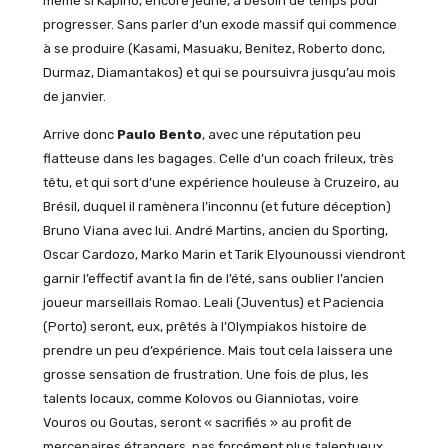
même si Kapino, encore jeune, a besoin de temps pour
progresser. Sans parler d’un exode massif qui commence
à se produire (Kasami, Masuaku, Benitez, Roberto donc,
Durmaz, Diamantakos) et qui se poursuivra jusqu’au mois
de janvier.
Arrive donc
Paulo Bento
, avec une réputation peu
flatteuse dans les bagages. Celle d’un coach frileux, très
têtu, et qui sort d’une expérience houleuse à Cruzeiro, au
Brésil, duquel il ramènera l’inconnu (et future déception)
Bruno Viana avec lui. André Martins, ancien du Sporting,
Oscar Cardozo, Marko Marin et Tarik Elyounoussi viendront
garnir l’effectif avant la fin de l’été, sans oublier l’ancien
joueur marseillais Romao. Leali (Juventus) et Paciencia
(Porto) seront, eux, prêtés à l’Olympiakos histoire de
prendre un peu d’expérience. Mais tout cela laissera une
grosse sensation de frustration. Une fois de plus, les
talents locaux, comme Kolovos ou Gianniotas, voire
Vouros ou Goutas, seront « sacrifiés » au profit de
mercenaires étrangers, pas forcément plus talentueux,