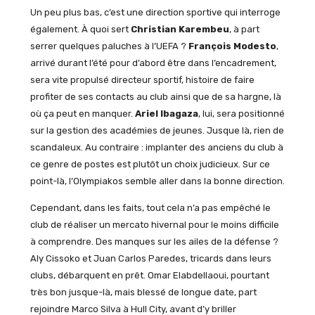
Un peu plus bas, c’est une direction sportive qui interroge
également. À quoi sert
Christian Karembeu
, à part
serrer quelques paluches à l’UEFA ?
François Modesto
,
arrivé durant l’été pour d’abord être dans l’encadrement,
sera vite propulsé directeur sportif, histoire de faire
profiter de ses contacts au club ainsi que de sa hargne, là
où ça peut en manquer.
Ariel Ibagaza
, lui, sera positionné
sur la gestion des académies de jeunes. Jusque là, rien de
scandaleux. Au contraire : implanter des anciens du club à
ce genre de postes est plutôt un choix judicieux. Sur ce
point-là, l’Olympiakos semble aller dans la bonne direction.
Cependant, dans les faits, tout cela n’a pas empêché le
club de réaliser un mercato hivernal pour le moins difficile
à comprendre. Des manques sur les ailes de la défense ?
Aly Cissoko et Juan Carlos Paredes, tricards dans leurs
clubs, débarquent en prêt. Omar Elabdellaoui, pourtant
très bon jusque-là, mais blessé de longue date, part
rejoindre Marco Silva à Hull City, avant d’y briller