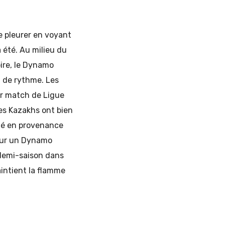
e pleurer en voyant
 été. Au milieu du
oire, le Dynamo
l de rythme. Les
er match de Ligue
es Kazakhs ont bien
uté en provenance
pour un Dynamo
 demi-saison dans
aintient la flamme