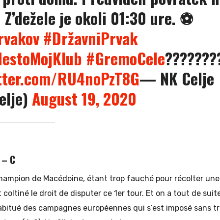
 Z’dežele je okoli 01:30 ure. ⚽️
rvakov
#DržavniPrvak
estoMojKlub
#GremoCele
???????
itter.com/RU4noPzT8G
— NK Celje
elje)
August 19, 2020
 – C
champion de Macédoine, étant trop fauché pour récolter une
t coltiné le droit de disputer ce 1er tour. Et on a tout de suit
bitué des campagnes européennes qui s’est imposé sans tr