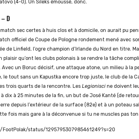
atovo (4-0). Un Sileks émoussé, donc.
 – D
match sec certes à huis clos et à domicile, on aurait pu pen
atch officiel de Coupe de Pologne rondement mené avec son 
e de Linfield, l’ogre champion d’Irlande du Nord en titre. Ma
n plaisir qu’ont les clubs polonais à se rendre la tâche com
. Avec un Boruc décisif, une attaque atone, un milieu à la p
 le tout sans un Kapustka encore trop juste, le club de la Ca
es trois quarts de la rencontre. Les
Legionisci
ne doivent leu
 à dix à 25 minutes de la fin, un but de José Kanté (de retou
 terre depuis l’extérieur de la surface (82e) et à un poteau s
tte fois mais gare à la déconvenue si tu ne muscles pas ton
om/FootPolak/status/1295795307985461249?s=20