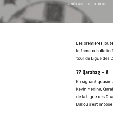
21 AOÛT 2020
ANTOINE JARRIGE
et
d'Europe
Les premières joute
le fameux bulletin 
tour de Ligue des 
de
?? Qarabag – A
En signant quasime
l'Est
Kevin Medina, Qarab
de la Ligue des Cha
Bakou s’est imposé