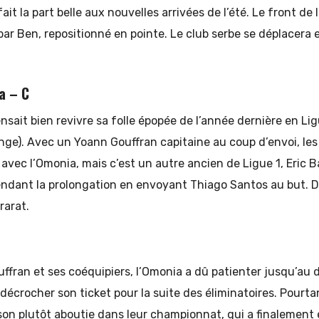
ait la part belle aux nouvelles arrivées de l’été. Le front de 
r Ben, repositionné en pointe. Le club serbe se déplacera 
a – C
nsait bien revivre sa folle épopée de l’année dernière en Lig
nge). Avec un Yoann Gouffran capitaine au coup d’envoi, les
avec l’Omonia, mais c’est un autre ancien de Ligue 1, Eric B
pendant la prolongation en envoyant Thiago Santos au but.
rarat.
ffran et ses coéquipiers, l’Omonia a dû patienter jusqu’au 
décrocher son ticket pour la suite des éliminatoires. Pourta
son plutôt aboutie dans leur championnat, qui a finalement 