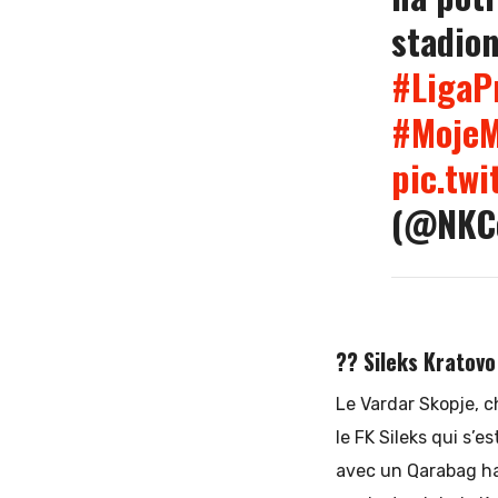
stadion
#LigaP
#MojeM
pic.tw
(@NKC
?? Sileks Kratovo
Le Vardar Skopje, 
le FK Sileks qui s’es
avec un Qarabag ha