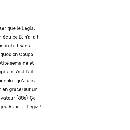
ser que le Legia,
équipe B, n’allait
is c’était sans
pliquée en Coupe
etite semaine et
pitale s’est fait
r salut qu’à des
r en grâce) sur un
alvateur (88e). Ça
 jeu
Robert
Legia !