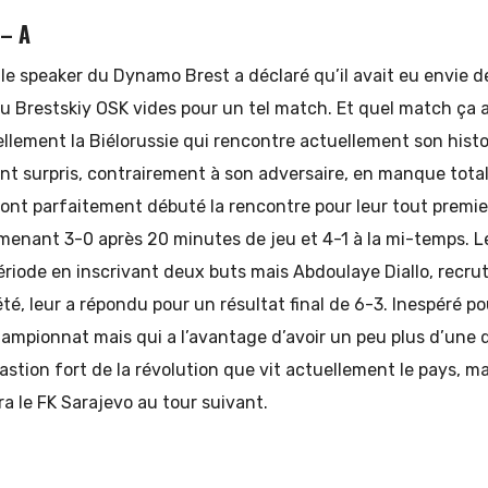
 – A
 le speaker du Dynamo Brest a déclaré qu’il avait eu envie d
du Brestskiy OSK vides pour un tel match. Et quel match ça a
llement la Biélorussie qui rencontre actuellement son hist
nt surpris, contrairement à son adversaire, en manque tota
 ont parfaitement débuté la rencontre pour leur tout premi
enant 3-0 après 20 minutes de jeu et 4-1 à la mi-temps. L
ériode en inscrivant deux buts mais Abdoulaye Diallo, recr
té, leur a répondu pour un résultat final de 6-3. Inespéré 
hampionnat mais qui a l’avantage d’avoir un peu plus d’une
bastion fort de la révolution que vit actuellement le pays, m
ra le FK Sarajevo au tour suivant.