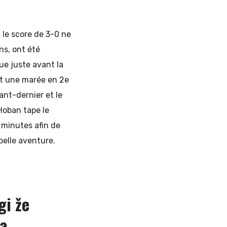
 le score de 3-0 ne
ns, ont été
e juste avant la
nt une marée en 2e
nt-dernier et le
Hoban tape le
 minutes afin de
belle aventure.
gi že
na