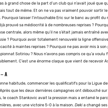
as à grand chose de la part d’un club qui n’avait joué que 
mais tout de même. Et on ne va pas vraiment pouvoir sortir 
. Pourquoi laisser l’intouchable Eric sur le banc au profit du 
jà prouvé sa médiocrité à de nombreuses reprises ? Pourquo
e centrale, alors même qu’il ne s’était jamais entraîné av
ssie ? Pourquoi avoir totalement renouvelé la ligne offensive 
icacité à maintes reprises ? Pourquoi ne pas avoir mis à son 
onnat Sotiriou ? Nous n’avons pas compris ce qu’a voulu fa
siblement. C’est une énorme claque que vient de recevoir A
 – A
onne habitude, commencer les qualificatifs pour la Ligue d
. Après que les deux dernières campagnes ont débouché sur 
, le coach Stankovic avait la pression mais a entamé le pa
anières, avec une victoire 5-0 à la maison.
Deki
a changé ses 