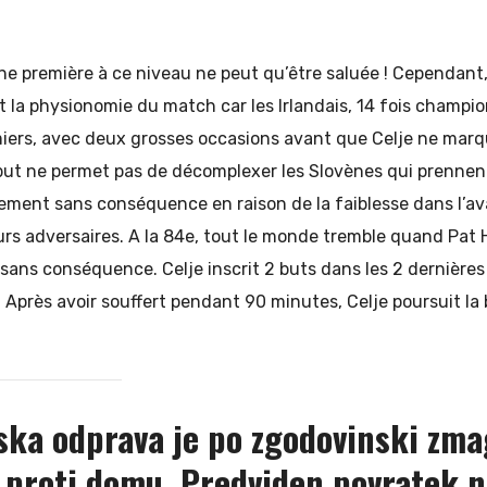
ne première à ce niveau ne peut qu’être saluée ! Cependant,
t la physionomie du match car les Irlandais, 14 fois champio
iers, avec deux grosses occasions avant que Celje ne marqu
 but ne permet pas de décomplexer les Slovènes qui prenne
ment sans conséquence en raison de la faiblesse dans l’ava
urs adversaires. A la 84e, tout le monde tremble quand Pat 
sans conséquence. Celje inscrit 2 buts dans les 2 dernières
. Après avoir souffert pendant 90 minutes, Celje poursuit la 
ska odprava je po zgodovinski zma
 proti domu. Predviden povratek 