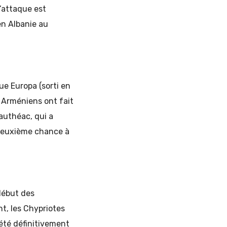
l’attaque est
en Albanie au
ue Europa (sorti en
 Arméniens ont fait
authéac, qui a
 Deuxième chance à
début des
nt, les Chypriotes
été définitivement