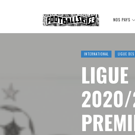
Footballski
NOS PAYS
Le
INTERNATIONAL
LIGUE DES
LIGUE
football
2020/
d'Europe
PREMI
centrale