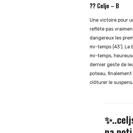
?? Celje – B
Une victoire pour u
reflète pas vraimen
dangereux les prem
mi-temps (43’). Le
mi-temps, heureuse
dernier geste de le
poteau, finalement 
clôturer le suspens
✨..celj
na poti