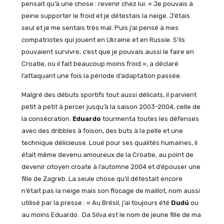
pensait qu’à une chose : revenir chez lui. « Je pouvais à
peine supporter le froid et je détestais la neige. J’étais
seul et je me sentais très mal. Puis j’ai pensé à mes
compatriotes qui jouent en Ukraine et en Russie. S’ils
pouvaient survivre, c’est que je pouvais aussi le faire en
Croatie, où il fait beaucoup moins froid », a déclaré
l’attaquant une fois la période d’adaptation passée.
Malgré des débuts sportifs tout aussi délicats, il parvient
petit à petit à percer jusqu’à la saison 2003-2004, celle de
la consécration.
Eduardo
tourmenta toutes les défenses
avec des dribbles à foison, des buts à la pelle et une
technique délicieuse. Loué pour ses qualités humaines, il
était même devenu amoureux de la Croatie, au point de
devenir citoyen croate à l’automne 2004 et d’épouser une
fille de Zagreb. La seule chose qu’il détestait encore
n’était pas la neige mais son flocage de maillot, nom aussi
utilisé par la presse : « Au Brésil, j’ai toujours été
Dudú
ou
au moins Eduardo. Da Silva est le nom de jeune fille de ma