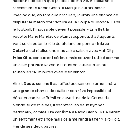
meilleure décision que j’ai prise de ma vie, » déclarait-il
récemment à Radio Globo. « Mais je n’aurais jamais
imaginé que, en tant que brésilien, j’aurais une chance de
disputer le match d’ouverture de la Coupe du Monde. Dans
le football, l’impossible devient possible » En effet, la
vedette Mario Mandzukic étant suspendu, 3 attaquants
vont se disputer le rôle de titulaire en pointe :
Nikica
Jelavic
, qui réalise une mauvaise saison avec Hull City,
Ivica Olic
, concurrent sérieux mais souvent utilisé comme
un ailier par Niko Kovac, et Eduardo, auteur d’un but
toutes les 116 minutes avec le Shakhtar.
Ainsi,
Dudu
, comme il est affectueusement surnommé, a
une grande chance de réaliser son rêve impossible et
débuter contre le Brésil en ouverture de la Coupe du
Monde. Si c’est le cas, il chantera les deux hymnes
nationaux, comme il l’a confirmé à Radio Globo. « Ce serait
un sentiment étrange mais cela me rendrait fier » a-t-il dit.
Fier de ses deux patries.