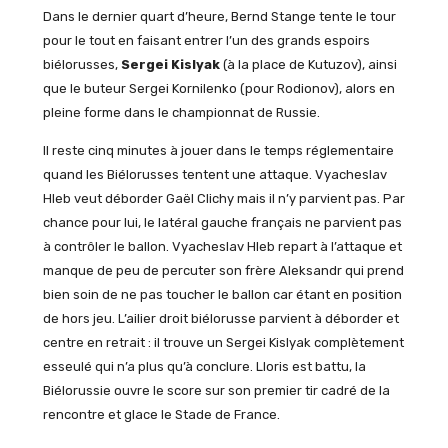
Dans le dernier quart d’heure, Bernd Stange tente le tour
pour le tout en faisant entrer l’un des grands espoirs
biélorusses,
Sergei Kislyak
(à la place de Kutuzov), ainsi
que le buteur Sergei Kornilenko (pour Rodionov), alors en
pleine forme dans le championnat de Russie.
Il reste cinq minutes à jouer dans le temps réglementaire
quand les Biélorusses tentent une attaque. Vyacheslav
Hleb veut déborder Gaël Clichy mais il n’y parvient pas. Par
chance pour lui, le latéral gauche français ne parvient pas
à contrôler le ballon. Vyacheslav Hleb repart à l’attaque et
manque de peu de percuter son frère Aleksandr qui prend
bien soin de ne pas toucher le ballon car étant en position
de hors jeu. L’ailier droit biélorusse parvient à déborder et
centre en retrait : il trouve un Sergei Kislyak complètement
esseulé qui n’a plus qu’à conclure. Lloris est battu, la
Biélorussie ouvre le score sur son premier tir cadré de la
rencontre et glace le Stade de France.