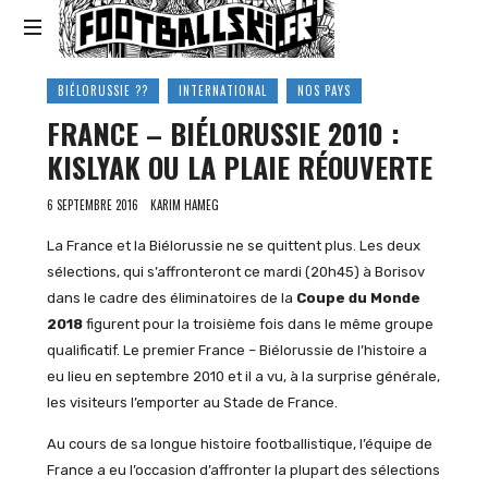
Footballski
Le
BIÉLORUSSIE ??
INTERNATIONAL
NOS PAYS
football
FRANCE – BIÉLORUSSIE 2010 :
d'Europe
centrale
KISLYAK OU LA PLAIE RÉOUVERTE
et
d'Europe
6 SEPTEMBRE 2016
KARIM HAMEG
de
l'Est
La France et la Biélorussie ne se quittent plus. Les deux
sélections, qui s’affronteront ce mardi (20h45) à Borisov
dans le cadre des éliminatoires de la
Coupe du Monde
2018
figurent pour la troisième fois dans le même groupe
qualificatif. Le premier France – Biélorussie de l’histoire a
eu lieu en septembre 2010 et il a vu, à la surprise générale,
les visiteurs l’emporter au Stade de France.
Au cours de sa longue histoire footballistique, l’équipe de
France a eu l’occasion d’affronter la plupart des sélections