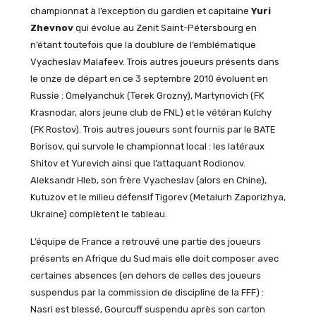
championnat à l’exception du gardien et capitaine
Yuri
Zhevnov
qui évolue au Zenit Saint-Pétersbourg en
n’étant toutefois que la doublure de l’emblématique
Vyacheslav Malafeev. Trois autres joueurs présents dans
le onze de départ en ce 3 septembre 2010 évoluent en
Russie : Omelyanchuk (Terek Grozny), Martynovich (FK
Krasnodar, alors jeune club de FNL) et le vétéran Kulchy
(FK Rostov). Trois autres joueurs sont fournis par le BATE
Borisov, qui survole le championnat local : les latéraux
Shitov et Yurevich ainsi que l’attaquant Rodionov.
Aleksandr Hleb, son frère Vyacheslav (alors en Chine),
Kutuzov et le milieu défensif Tigorev (Metalurh Zaporizhya,
Ukraine) complètent le tableau.
L’équipe de France a retrouvé une partie des joueurs
présents en Afrique du Sud mais elle doit composer avec
certaines absences (en dehors de celles des joueurs
suspendus par la commission de discipline de la FFF) :
Nasri est blessé, Gourcuff suspendu après son carton