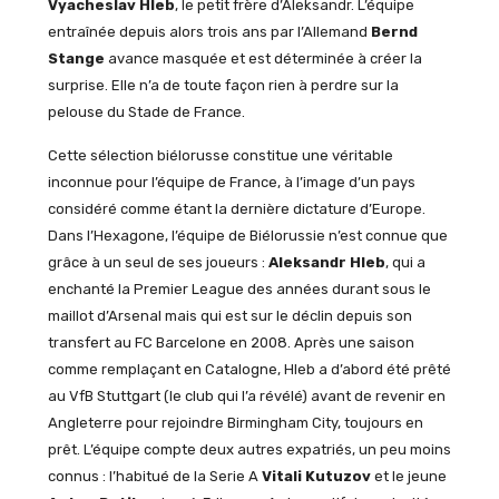
Vyacheslav Hleb
, le petit frère d’Aleksandr. L’équipe
entraînée depuis alors trois ans par l’Allemand
Bernd
Stange
avance masquée et est déterminée à créer la
surprise. Elle n’a de toute façon rien à perdre sur la
pelouse du Stade de France.
Cette sélection biélorusse constitue une véritable
inconnue pour l’équipe de France, à l’image d’un pays
considéré comme étant la dernière dictature d’Europe.
Dans l’Hexagone, l’équipe de Biélorussie n’est connue que
grâce à un seul de ses joueurs :
Aleksandr Hleb
, qui a
enchanté la Premier League des années durant sous le
maillot d’Arsenal mais qui est sur le déclin depuis son
transfert au FC Barcelone en 2008. Après une saison
comme remplaçant en Catalogne, Hleb a d’abord été prêté
au VfB Stuttgart (le club qui l’a révélé) avant de revenir en
Angleterre pour rejoindre Birmingham City, toujours en
prêt. L’équipe compte deux autres expatriés, un peu moins
connus : l’habitué de la Serie A
Vitali Kutuzov
et le jeune