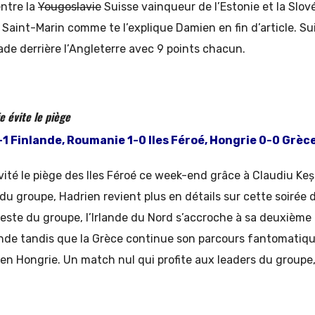
entre la
Yougoslavie
Suisse vainqueur de l’Estonie et la Slové
aint-Marin comme te l’explique Damien en fin d’article. Su
de derrière l’Angleterre avec 9 points chacun.
e évite le piège
-1 Finlande, Roumanie 1-0 Iles Féroé, Hongrie 0-0 Grèc
ité le piège des Iles Féroé ce week-end grâce à Claudiu Keș
du groupe, Hadrien revient plus en détails sur cette soirée d
reste du groupe, l’Irlande du Nord s’accroche à sa deuxième 
lande tandis que la Grèce continue son parcours fantomatiqu
 en Hongrie. Un match nul qui profite aux leaders du groupe,