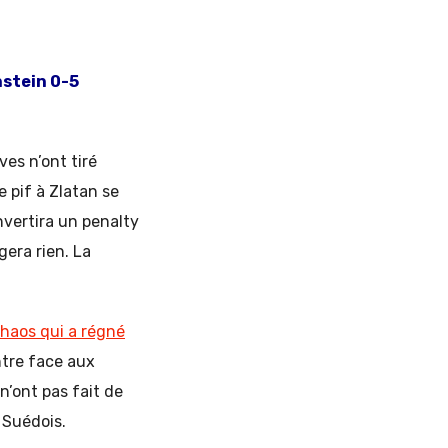
nstein 0-5
es n’ont tiré
e pif à Zlatan se
nvertira un penalty
gera rien. La
haos qui a régné
ontre face aux
n’ont pas fait de
 Suédois.