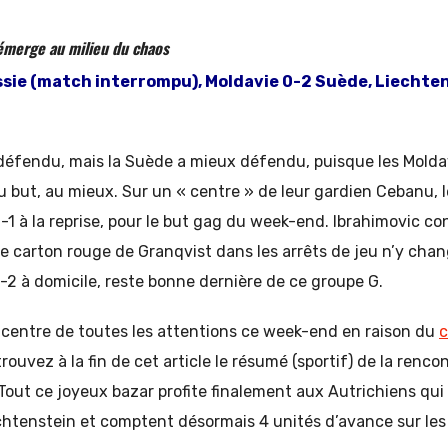
 émerge au milieu du chaos
sie (match interrompu), Moldavie 0-2 Suède, Liechte
défendu, mais la Suède a mieux défendu, puisque les Moldav
u but, au mieux. Sur un « centre » de leur gardien Cebanu, l
0-1 à la reprise, pour le but gag du week-end. Ibrahimovic co
le carton rouge de Granqvist dans les arrêts de jeu n’y chan
-2 à domicile, reste bonne dernière de ce groupe G.
 centre de toutes les attentions ce week-end en raison du
c
trouvez à la fin de cet article le résumé (sportif) de la renc
Tout ce joyeux bazar profite finalement aux Autrichiens qui 
chtenstein et comptent désormais 4 unités d’avance sur les