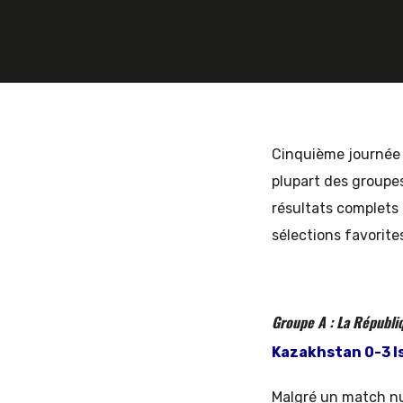
et
d'Europe
Cinquième journée d
plupart des groupes
résultats complets 
de
sélections favorite
l'Est
Groupe A : La Républi
Kazakhstan 0-3 Is
Malgré un match nu