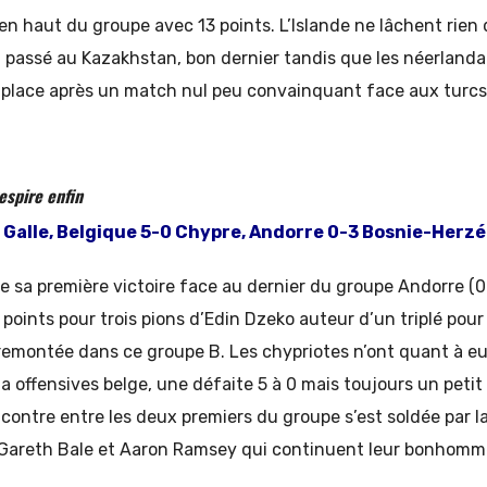
n haut du groupe avec 13 points. L’Islande ne lâchent rien d
 0 passé au Kazakhstan, bon dernier tandis que les néerlanda
e place après un match nul peu convainquant face aux turcs
espire enfin
e Galle, Belgique 5-0 Chypre, Andorre 0-3 Bosnie-Herz
e sa première victoire face au dernier du groupe Andorre (0
s points pour trois pions d’Edin Dzeko auteur d’un triplé pou
e remontée dans ce groupe B. Les chypriotes n’ont quant à eu
a offensives belge, une défaite 5 à 0 mais toujours un petit
ncontre entre les deux premiers du groupe s’est soldée par la 
à Gareth Bale et Aaron Ramsey qui continuent leur bonhomm