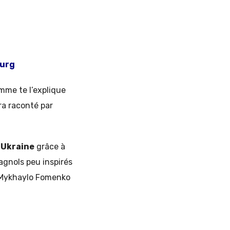
ourg
me te l’explique
era raconté par
’
Ukraine
grâce à
agnols peu inspirés
e Mykhaylo Fomenko