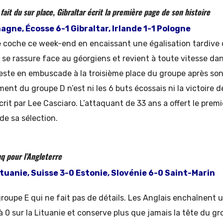
fait du sur place, Gibraltar écrit la première page de son histoire
agne, Écosse 6-1 Gibraltar, Irlande 1-1 Pologne
le coche ce week-end en encaissant une égalisation tardive
 se rassure face au géorgiens et revient à toute vitesse dans
reste en embuscade à la troisième place du groupe après son
ment du groupe D n’est ni les 6 buts écossais ni la victoire 
scrit par Lee Casciaro. L’attaquant de 33 ans a offert le pre
e de sa sélection.
nq pour l’Angleterre
tuanie, Suisse 3-0 Estonie, Slovénie 6-0 Saint-Marin
groupe E qui ne fait pas de détails. Les Anglais enchaînent 
à 0 sur la Lituanie et conserve plus que jamais la tête du gro