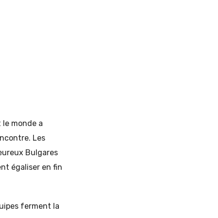
t le monde a
encontre. Les
leureux Bulgares
nt égaliser en fin
quipes ferment la