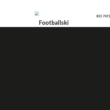
Footballski
NOS PAY
Le
INTERNATIONAL
football
d'Europe
31 MARS 2015
RÉMY GARREL
centrale