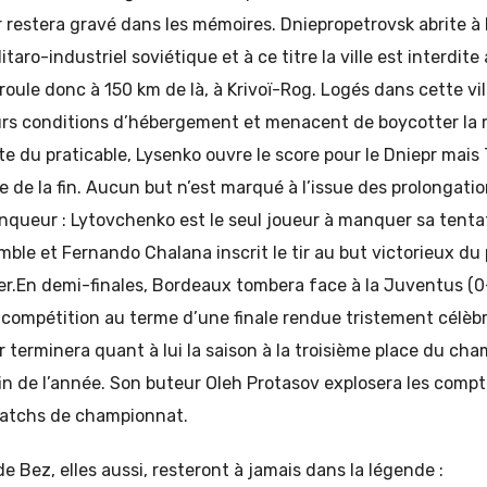
 restera gravé dans les mémoires. Dniepropetrovsk abrite à 
taro-industriel soviétique et à ce titre la ville est interdite
oule donc à 150 km de là, à Krivoï-Rog. Logés dans cette vill
urs conditions d’hébergement et menacent de boycotter la 
ite du praticable, Lysenko ouvre le score pour le Dniepr mais
 de la fin. Aucun but n’est marqué à l’issue des prolongation
nqueur : Lytovchenko est le seul joueur à manquer sa tenta
mble et Fernando Chalana inscrit le tir au but victorieux du 
r.En demi-finales, Bordeaux tombera face à la Juventus (0-
 compétition au terme d’une finale rendue tristement célèb
r terminera quant à lui la saison à la troisième place du ch
 fin de l’année. Son buteur Oleh Protasov explosera les com
matchs de championnat.
de Bez, elles aussi, resteront à jamais dans la légende :