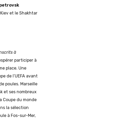
petrovsk
Kiev et le Shakhtar
nscrits à
spérer participer à
me place. Une
Coupe de l’UEFA avant
de poules. Marseille
vsk et ses nombreux
e la Coupe du monde
ns la sélection
oule à Fos-sur-Mer,