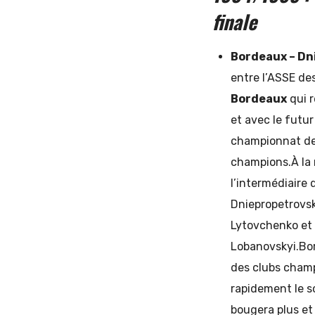
finale
Bordeaux – Dn
entre l’ASSE de
Bordeaux
qui r
et avec le futu
championnat de 
champions.À la 
l’intermédiaire 
Dniepropetrovsk
Lytovchenko et 
Lobanovskyi.Bor
des clubs champ
rapidement le s
bougera plus et 