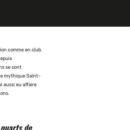
tion comme en club.
epuis
ns se sont
 le mythique Saint-
ui aussi eu affaire
ions.
quarts de