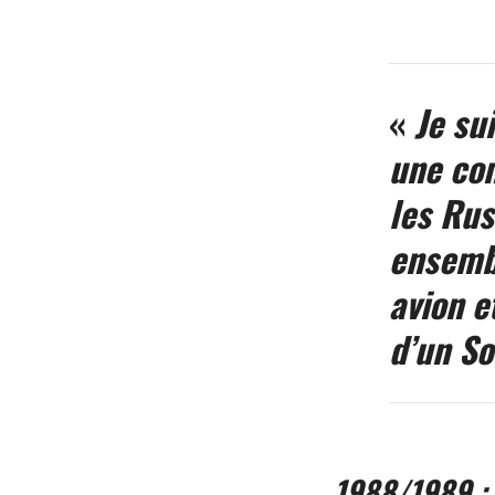
«
Je sui
une com
les Rus
ensembl
avion e
d’un So
1988/1989 : 