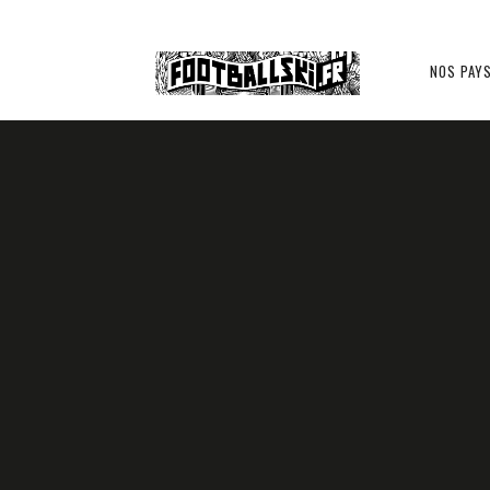
Footballski
NOS PAY
Le
INTERNATIONAL
UKRAINE ?
football
d'Europe
20 MAI 2015
1 COMMENT
KARIM H
centrale