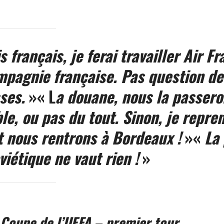
s français, je ferai travailler Air Fr
pagnie française. Pas question de
ses.
»
« L
a douane, nous la passero
e, ou pas du tout. Sinon, je repr
t nous rentrons à Bordeaux !
»
«
La
viétique ne vaut rien !
»
Coupe de l’UEFA – premier tour