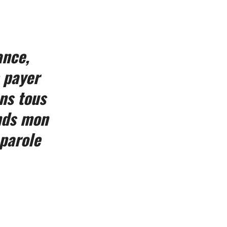
ance,
 payer
ns tous
ends mon
 parole