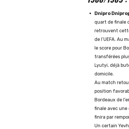
Dnipro Dnipro
quart de finale
retrouvent cett
de l’UEFA. Au ma
le score pour B
transférées plu
Lyutyi, déjà bu
domicile.
Au match retour
position favora
Bordeaux de l’e
finale avec une 
finira par rempo
Un certain Yevh