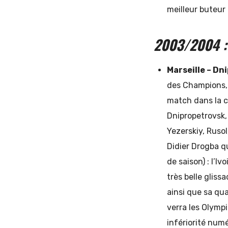
meilleur buteur
2003/2004 : 
Marseille – Dn
des Champions, 
match dans la co
Dnipropetrovsk,
Yezerskiy, Ruso
Didier Drogba qu
de saison) : l’I
très belle gliss
ainsi que sa qua
verra les Olympi
infériorité numé