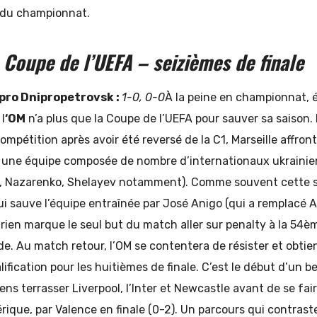
 du championnat.
Coupe de l’UEFA – seizièmes de finale
ipro Dnipropetrovsk :
1-0, 0-0
À la peine en championnat, é
l
‘OM
n’a plus que la Coupe de l’UEFA pour sauver sa saison.
mpétition après avoir été reversé de la C1, Marseille affront
 une équipe composée de nombre d’internationaux ukrainie
l, Nazarenko, Shelayev notamment). Comme souvent cette sa
i sauve l’équipe entraînée par José Anigo (qui a remplacé A
voirien marque le seul but du match aller sur penalty à la 5
ade. Au match retour, l’OM se contentera de résister et obtie
lification pour les huitièmes de finale. C’est le début d’un 
ens terrasser Liverpool, l’Inter et Newcastle avant de se fair
rique, par Valence en finale (0-2). Un parcours qui contrast