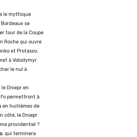
ès le mythique
t Bordeaux se
er tour de la Coupe
ain Roche qui ouvre
enko et Protasov,
emet à Volodymyr
her le nul à
 le Dniepr en
ifo permettront à
a en huitièmes de
n côté, le Dniepr
mme providentiel ?
o
, qui terminera