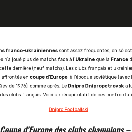
ns franco-ukrainiennes
sont assez fréquentes, en sélec
e n’a joué plus de matchs face à l’
Ukraine
que la
France
d
ette dernière (neuf matchs). Les clubs français et ukrainie
 affrontés en
coupe d’Europe
, à l’époque soviétique (avec
iev de 1976), comme après. Le
Dnipro Dnipropetrovsk
a l
 des clubs français. Voici un récapitulatif de ces confrontat
Coupe d’Europe des clubs champions – 