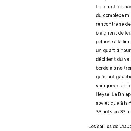
Le match retour
du complexe mili
rencontre se dér
plaignent de le
pelouse à la lim
un quart d’heure
décident du vai
bordelais ne tre
qu’étant gauche
vainqueur de la
Heysel.Le Dniep
soviétique à la
35 buts en 33 
Les saillies de Clau