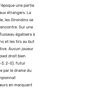
l’époque une partie
 aux étrangers. La
e, les Girondins se
rencontre. Sur une
 Tusseau égalisera à
s et les tirs au but
tive. Aucun joueur
pied droit bien
3, 2-0), futur
re par le drame du
ampionnat
pteurs en marquant