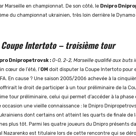
ar Marseille en championnat. De son côté, le
Dnipro Dnipro
ième du championnat ukrainien, très loin derrière le Dynamo 
Coupe Intertoto – troisième tour
ipro Dnipropetrovsk :
0-0, 2-2, Marseille qualifié aux buts i
in cœur de l’été, l’
OM
doit disputer la Coupe Intertoto pour e
EFA. En cause ? Une saison 2005/2006 achevée à la cinquiè
 offrirait le droit de participer à un tour préliminaire de la 
time tour préliminaire, celui qui permet d’accéder à la phase 
e occasion une vieille connaissance : le Dnipro Dnipropetro
ukrainiens dont certains ont atteint les quarts de finale d
es plus tôt. Parmi les quatre joueurs du Dnipro présents da
l Nazarenko est titulaire lors de cette rencontre qui se dér