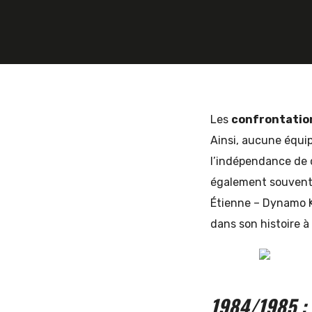
et
d'Europe
Les
confrontatio
Ainsi, aucune équip
l’indépendance de c
de
également souvent
Étienne – Dynamo K
dans son histoire à
l'Est
1984/1985 : 