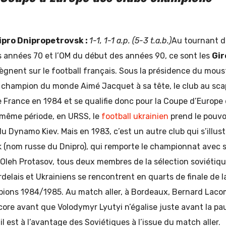
ipro Dnipropetrovsk :
1-1, 1-1 a.p. (5-3 t.a.b.)
Au tournant d
s années 70 et l’OM du début des années 90, ce sont les
Gir
ègnent sur le football français. Sous la présidence du mo
r champion du monde Aimé Jacquet à sa tête, le club au sca
France en 1984 et se qualifie donc pour la Coupe d’Europe 
même période, en URSS, le
football ukrainien
prend le pouv
du Dynamo Kiev. Mais en 1983, c’est un autre club qui s’illustr
 (nom russe du Dnipro), qui remporte le championnat avec 
Oleh Protasov, tous deux membres de la sélection soviétiqu
delais et Ukrainiens se rencontrent en quarts de finale de 
ions 1984/1985. Au match aller, à Bordeaux, Bernard Lac
core avant que Volodymyr Lyutyi n’égalise juste avant la pa
il est à l’avantage des Soviétiques à l’issue du match aller.