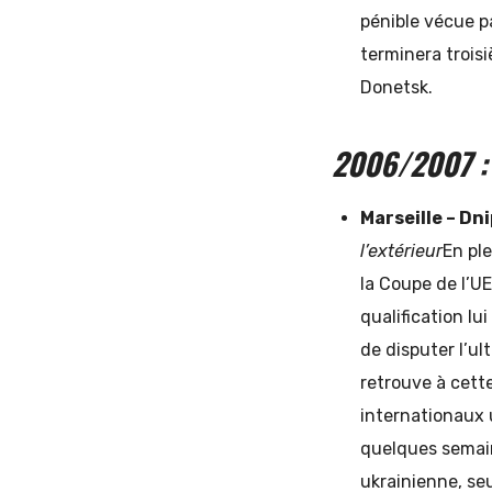
pénible vécue p
terminera trois
Donetsk.
2006/2007 : 
Marseille – Dn
l’extérieur
En ple
la Coupe de l’U
qualification lui
de disputer l’ul
retrouve à cett
internationaux 
quelques semain
ukrainienne, seu