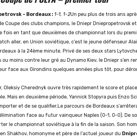
petrovsk – Bordeaux :
1-1, 1-2
Un peu plus de trois ans apr
 de Coupe des clubs champions, le Dniepr Dniepropetrovsk e
e fois en tant que deuxièmes de championnat lors du premi
tch aller, en Union soviétique, c’est le jeune défenseur Al
ordeaux à la 24ème minute. Privé de ses deux stars Lytovch
s ou moins contre leur gré au Dynamo Kiev, le Dniepr s’en r
teur face aux Girondins quelques années plus tôt, pour déroc
, Oleksiy Cherednyk ouvre très rapidement le score et place
ble. Mais en deuxième période, Yannick Stopyra puis Enzo Sc
mporter et de se qualifier.Le parcours de Bordeaux s’arrêter
élimination face au futur vainqueur Naples (0-1, 0-0). De so
rter le championnat soviétique à la fin de la saison. Son ho
en Shakhov, homonyme et père de l’actuel joueur du
Dnipr