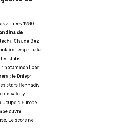
es années 1980,
ondins de
ustachu Claude Bez
pulaire remporte le
des clubs
oir notamment par
era : le Dniepr
ses stars Hennadiy
e de Valeriy
la Coupe d’Europe
ombe ouvre
use. Le score ne