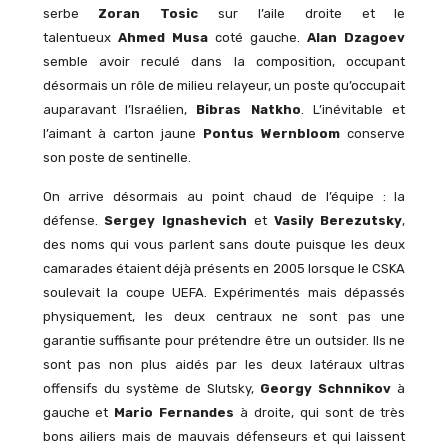
serbe
Zoran Tosic
sur l’aile droite et le
talentueux
Ahmed Musa
coté gauche.
Alan Dzagoev
semble avoir reculé dans la composition, occupant
désormais un rôle de milieu relayeur, un poste qu’occupait
auparavant l’Israélien,
Bibras Natkho
. L’inévitable et
l’aimant à carton jaune
Pontus Wernbloom
conserve
son poste de sentinelle.
On arrive désormais au point chaud de l’équipe : la
défense.
Sergey Ignashevich
et
Vasily Berezutsky
,
des noms qui vous parlent sans doute puisque les deux
camarades étaient déjà présents en 2005 lorsque le CSKA
soulevait la coupe UEFA. Expérimentés mais dépassés
physiquement, les deux centraux ne sont pas une
garantie suffisante pour prétendre être un outsider. Ils ne
sont pas non plus aidés par les deux latéraux ultras
offensifs du système de Slutsky,
Georgy Schnnikov
à
gauche et
Mario Fernandes
à droite, qui sont de très
bons ailiers mais de mauvais défenseurs et qui laissent