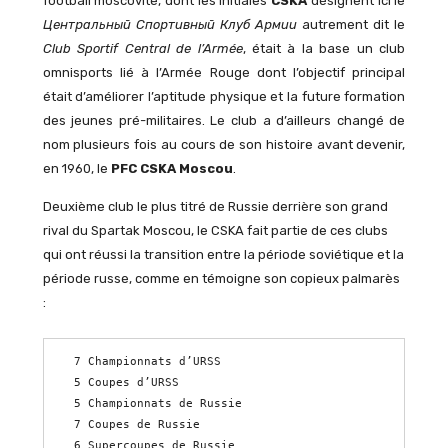
football moscovite, dont les initiales
CSKA
désignent ici le
Центральный Спортивный Клуб Армии
autrement dit le
Club Sportif Central de l’Armée
, était à la base un club
omnisports lié à l’Armée Rouge dont l’objectif principal
était d’améliorer l’aptitude physique et la future formation
des jeunes pré-militaires. Le club a d’ailleurs changé de
nom plusieurs fois au cours de son histoire avant devenir,
en 1960, le
PFC CSKA Moscou
.
Deuxième club le plus titré de Russie derrière son grand
rival du Spartak Moscou, le CSKA fait partie de ces clubs
qui ont réussi la transition entre la période soviétique et la
période russe, comme en témoigne son copieux palmarès
:
7 Championnats d’URSS

5 Coupes d’URSS

5 Championnats de Russie

7 Coupes de Russie

6 Supercoupes de Russie
