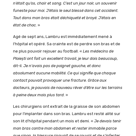
n’était qu’os, chair et sang. C’est un jour noir, un souvenir
funeste pour moi. J’étais le seul blessé dans cet accident.
Tout dans mon bras était déchiqueté et broyé. J’étais en
état de choc.
»
Agé de sept ans, Lambru est immédiatement mené à
l’hôpital et opéré. Sa crainte est de perdre son bras et de
ne plus pouvoir rejouer au football. «
Les médecins de
Ploiești ont fait un excellent travail, je leur dois beaucoup,
dit-il.
Je n’avais pas de poignet gauche, et donc
absolument aucune mobilité. Ce qui signifie que chaque
contact pouvait provoquer une fracture. Grâce aux
docteurs, je pouvais de nouveau rêver d’être sur les terrains
à peine deux mois plus tard.
»
Les chirurgiens ont extrait de la graisse de son abdomen
pour l’implanter dans son bras. Lambru est resté alité sur
son lit d’hôpital pendant un mois et demi. «
Je devais tenir
mon bras contre mon abdomen et rester immobile parce
que sinon, la blessure risquait de se rouvrir et de s’infecter.