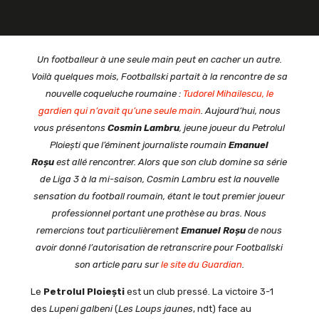
Un footballeur à une seule main peut en cacher un autre.
Voilà quelques mois, Footballski partait à la rencontre de sa
nouvelle coqueluche roumaine :
Tudorel Mihailescu, le
gardien qui n’avait qu’une seule main
. Aujourd’hui, nous
vous présentons
Cosmin Lambru
, jeune joueur du Petrolul
Ploiești que l’éminent journaliste roumain
Emanuel
Roșu
est allé rencontrer. Alors que son club domine sa série
de Liga 3 à la mi-saison, Cosmin Lambru est la nouvelle
sensation du football roumain, étant le tout premier joueur
professionnel portant une prothèse au bras. Nous
remercions tout particulièrement
Emanuel Ro
ș
u
de nous
avoir donné l’autorisation de retranscrire pour Footballski
son article paru sur
le site du Guardian
.
Le
Petrolul Ploiești
est un club pressé. La victoire 3-1
des
Lupeni galbeni
(
Les Loups jaunes
, ndt) face au