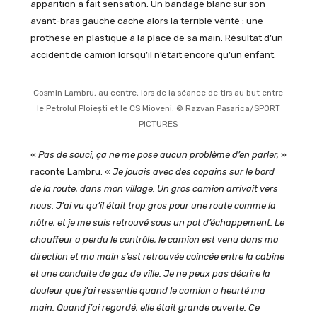
apparition a fait sensation. Un bandage blanc sur son
avant-bras gauche cache alors la terrible vérité : une
prothèse en plastique à la place de sa main. Résultat d’un
accident de camion lorsqu’il n’était encore qu’un enfant.
Cosmin Lambru, au centre, lors de la séance de tirs au but entre
le Petrolul Ploiești et le CS Mioveni. © Razvan Pasarica/SPORT
PICTURES
«
Pas de souci, ça ne me pose aucun problème d’en parler,
»
raconte Lambru. «
Je jouais avec des copains sur le bord
de la route, dans mon village. Un gros camion arrivait vers
nous. J’ai vu qu’il était trop gros pour une route comme la
nôtre, et je me suis retrouvé sous un pot d’échappement. Le
chauffeur a perdu le contrôle, le camion est venu dans ma
direction et ma main s’est retrouvée coincée entre la cabine
et une conduite de gaz de ville. Je ne peux pas décrire la
douleur que j’ai ressentie quand le camion a heurté ma
main.
Quand j’ai regardé, elle était grande ouverte. Ce