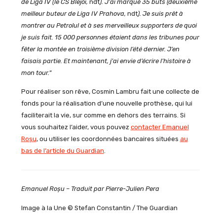
de Liga IV (le CS Blejoi,
ndt
). J’ai marqué 35 buts (deuxième
meilleur buteur de Liga IV Prahova,
ndt
). Je suis prêt à
montrer au Petrolul et à ses merveilleux supporters de quoi
je suis fait. 15 000 personnes étaient dans les tribunes pour
fêter la montée en troisième division l’été dernier.
J’en
faisais partie.
Et maintenant, j’ai envie d’écrire l’histoire à
mon tour.
”
Pour réaliser son rêve, Cosmin Lambru fait une collecte de
fonds pour la réalisation d’une nouvelle prothèse, qui lui
faciliterait la vie, sur comme en dehors des terrains. Si
vous souhaitez l’aider, vous pouvez
contacter Emanuel
Roșu
, ou utiliser les coordonnées bancaires situées
au
bas de l’article du Guardian
.
Emanuel Roșu – Traduit par Pierre-Julien Pera
Image à la Une © Stefan Constantin / The Guardian