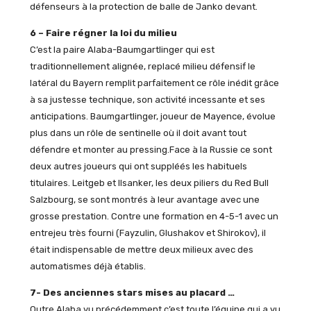
défenseurs à la protection de balle de Janko devant.
6 – Faire régner la loi du milieu
C’est la paire Alaba-Baumgartlinger qui est
traditionnellement alignée, replacé milieu défensif le
latéral du Bayern remplit parfaitement ce rôle inédit grâce
à sa justesse technique, son activité incessante et ses
anticipations. Baumgartlinger, joueur de Mayence, évolue
plus dans un rôle de sentinelle où il doit avant tout
défendre et monter au pressing.Face à la Russie ce sont
deux autres joueurs qui ont suppléés les habituels
titulaires. Leitgeb et Ilsanker, les deux piliers du Red Bull
Salzbourg, se sont montrés à leur avantage avec une
grosse prestation. Contre une formation en 4-5-1 avec un
entrejeu très fourni (Fayzulin, Glushakov et Shirokov), il
était indispensable de mettre deux milieux avec des
automatismes déjà établis.
7- Des anciennes stars mises au placard …
Outre Alaba vu précédemment c’est toute l’équipe qui a vu