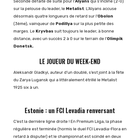
Seconde défaite de suite pour l’
Alyans
qui s’incline (2-0)
sur la pelouse du leader, le
Metalist
. L’Alyans accuse
désormais quatre longueurs de retard sur l’
Obolon
(3ème), vainqueur de
Podillya
sur la plus petite des
marges. Le
Kryvbas
suit toujours le leader, à bonne
distance, avec un succès 2 à 0 sur le terrain de l’
Olimpik
Donetsk.
LE JOUEUR DU WEEK-END
Aleksandr Gladkyi, auteur d’un doublé, s’est joint à la fête
du Zarya Lugansk qui a littéralement étrillé le Metalist
1925 six à un.
Estonie : un FCI Levadia renversant
C’est la dernière ligne droite ! En Premium Liiga, la phase
régulière est terminée (hormis le duel FCI Levadia-Flora en
retard à disputer) et le championnat est scindé en deux