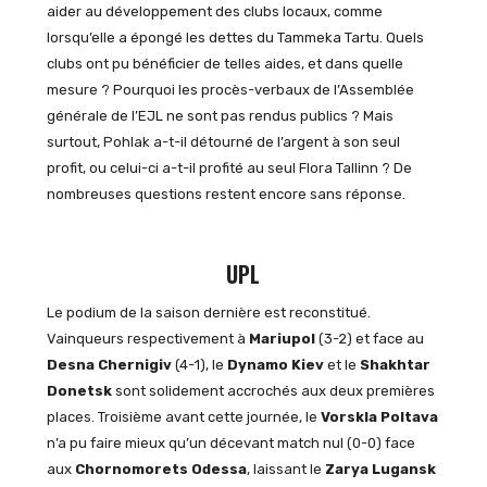
aider au développement des clubs locaux, comme
lorsqu’elle a épongé les dettes du Tammeka Tartu. Quels
clubs ont pu bénéficier de telles aides, et dans quelle
mesure ? Pourquoi les procès-verbaux de l’Assemblée
générale de l’EJL ne sont pas rendus publics ? Mais
surtout, Pohlak a-t-il détourné de l’argent à son seul
profit, ou celui-ci a-t-il profité au seul Flora Tallinn ? De
nombreuses questions restent encore sans réponse.
UPL
Le podium de la saison dernière est reconstitué.
Vainqueurs respectivement à
Mariupol
(3-2) et face au
Desna Chernigiv
(4-1), le
Dynamo Kiev
et le
Shakhtar
Donetsk
sont solidement accrochés aux deux premières
places. Troisième avant cette journée, le
Vorskla Poltava
n’a pu faire mieux qu’un décevant match nul (0-0) face
aux
Chornomorets Odessa
, laissant le
Zarya Lugansk