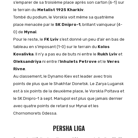
s’emparer de sa troisième place après son carton (6-1) sur
le terrain du
Metalist 1925 Kharkiv
.
Tombé du podium, le Vorskla voit même sa quatrième
place menacée par le
SK Dnipro-1
, brillant vainqueur (4-
0) de
Mynai
.
Pour le reste, le
FK Lviv
s’est donné un peu d’air en bas de
tableau en s’imposant (1-0) sur le terrain du
Kolos
Kovalivka
. Il n’y a pas eu de buts ni entre le
Rukh Lviv
et
Oleksandriya
ni entre l’
Inhulets Petrove
et le
Veres
Rivne
.
Au classement, le Dynamo Kiev est leader avec trois
points de plus que le Shakhtar Donetsk. Le Zarya Lugansk
est à six points de la deuxième place, le Vorskla Poltava et
le SK Dnipro-1 à sept. Mariupol est plus que jamais dernier
avec quatre points de retard sur Mynai et les
Chornomorets Odessa.
PERSHA LIGA