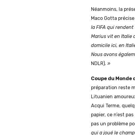
Néanmoins, la prése
Maco Gotta précis
la FIFA qui rendent 
Marius vit en Italie
domicile ici, en Ita
Nous avons égaleme
NDLR)
. »
Coupe du Monde d
préparation reste m
Lituanien amoureux d
Acqui Terme, quelqu
papier, ce n’est pa
pas un problème po
qui a joué le champ