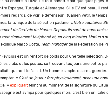
ia ou encore la Lazio. Le tout ponctué par quelques piges, ci
entre Espagne, Turquie et Allemagne. Si le CV est beau, il r
miers regards, de voir le défenseur lituanien vêtir, le temp
es, la tunique de la sélection padane. «
Notre capitaine, St
moment de l’arrivée de Marius. Depuis, ils sont de bons amis
i a tout simplement téléphoné et, en cinq minutes, Marius a a
explique Marco Gotta,
Team Manager
de la Fédération de P
kevičius est un renfort de poids pour une telle sélection. D
es clubs et les postes, se trouvant toujours une petite pla
e fallait, quand il le fallait. Un homme simple, discret, guerrier
compter.
« C’est un joueur fort physiquement, avec une bonn
lle. »
expliquait
Monchi au moment de la signature du Lituan
e l’Espagne est sympa pour quelques mois, c’est bien en Itali