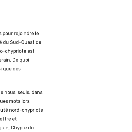
 pour rejoindre le
pé du Sud-Ouest de
co-chypriote est
rain. De quoi
si que des
de nous, seuls, dans
ques mots lors
uté nord-chypriote
ettre et
juin, Chypre du