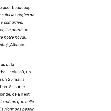
té pour beaucoup.
 suivi les règles de
y soit arrivé.
er, il a gardé un
 de notre noyau.
umbaj
(Albanie,
es et la
all, celui où, un
n un 25 mai, à
on. Si, sur le
onde, cela n’est
 la même que celle
ls n’ont pas besoin