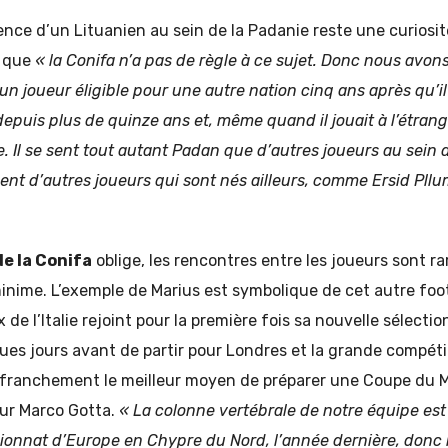
nce d’un Lituanien au sein de la Padanie reste une curiosi
e que
« la Conifa n’a pas de règle à ce sujet. Donc nous avons
un joueur éligible pour une autre nation cinq ans après qu’il 
 depuis plus de quinze ans et, même quand il jouait à l’étrang
lie. Il se sent tout autant Padan que d’autres joueurs au sein
nt d’autres joueurs qui sont nés ailleurs, comme Ersid Pll
e la Conifa
oblige, les rencontres entre les joueurs sont rar
inime. L’exemple de Marius est symbolique de cet autre footb
e l’Italie rejoint pour la première fois sa nouvelle sélectio
es jours avant de partir pour Londres et la grande compétiti
s franchement le meilleur moyen de préparer une Coupe du M
ur Marco Gotta.
« La colonne vertébrale de notre équipe est
ionnat d’Europe en Chypre du Nord, l’année dernière, donc i