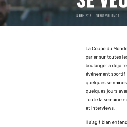
8 JUIN 2018
PIERRE VUILLEMOT
et
d'Europe
La Coupe du Monde
parler sur toutes l
boulanger a déjà re
de
événement sportif 
quelques semaines 
quelques jours ava
l'Est
Toute la semaine no
et interviews.
Il s’agit bien enten