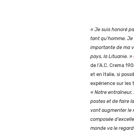
« Je suis honoré par
tant qu’homme. Je m
importante de ma vi
pays, la Lituanie. »
de l’A.C. Crema 1908
et en Italie, si pos
expérience sur les 
«
Notre entraîneur, 
postes et de faire 
vont augmenter le n
composée d’excelle
monde va le regarder