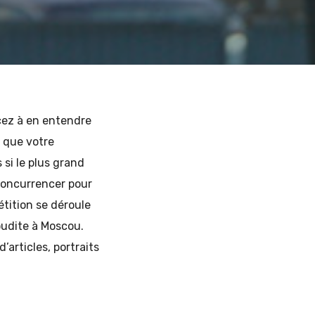
ez à en entendre
e que votre
 si le plus grand
concurrencer pour
tition se déroule
oudite à Moscou.
’articles, portraits