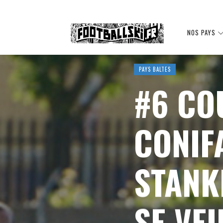
Footballski
NOS PAYS
PAYS BALTES
Le
#6 CO
CONIF
football
STANK
d'Europe
SE VE
centrale