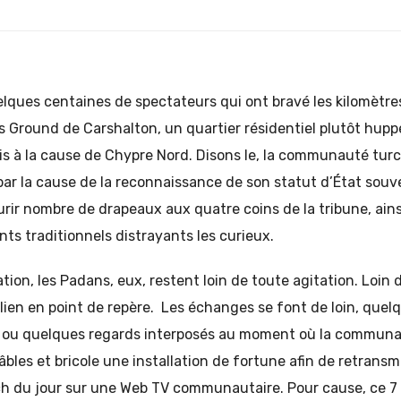
elques centaines de spectateurs qui ont bravé les kilomètres
s Ground de Carshalton, un quartier résidentiel plutôt hup
is à la cause de Chypre Nord. Disons le, la communauté tur
ar la cause de la reconnaissance de son statut d’État souve
leurir nombre de drapeaux aux quatre coins de la tribune, ain
ts traditionnels distrayants les curieux.
tion, les Padans, eux, restent loin de toute agitation. Loin 
talien en point de repère. Les échanges se font de loin, quel
s ou quelques regards interposés au moment où la communa
bles et bricole une installation de fortune afin de retransm
 du jour sur une Web TV communautaire. Pour cause, ce 7 