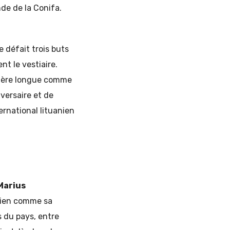
de de la Conifa.
 défait trois buts
t le vestiaire.
rrière longue comme
dversaire et de
ernational lituanien
Marius
alien comme sa
s du pays, entre