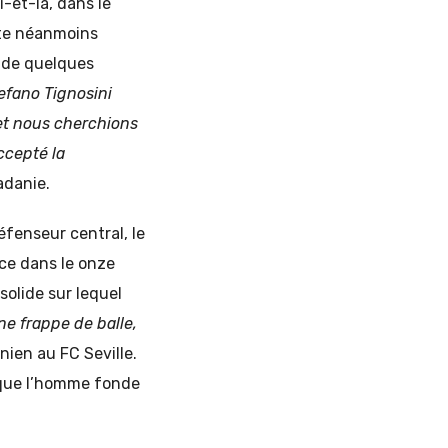
-et-là, dans le
este néanmoins
s de quelques
efano Tignosini
 et nous cherchions
ccepté la
adanie.
éfenseur central, le
ce dans le onze
, solide sur lequel
e frappe de balle,
ien au FC Seville.
e que l’homme fonde