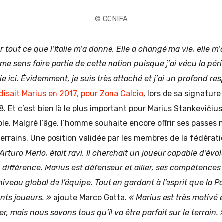
© CONIFA
 tout ce que l’Italie m’a donné. Elle a changé ma vie, elle m’
e sens faire partie de cette nation puisque j’ai vécu la péri
e ici. Évidemment, je suis très attaché et j’ai un profond r
disait Marius en 2017, pour Zona Calcio
, lors de sa signature
. Et c’est bien là le plus important pour
Marius Stankevičius 
sible. Malgré l’âge, l’homme souhaite encore offrir ses passes 
terrains. Une position validée par les membres de la fédérat
Arturo Merlo, était ravi. Il cherchait un joueur capable d’évol
la différence. Marius est défenseur et ailier, ses compétence
iveau global de l’équipe. Tout en gardant à l’esprit que la P
nts joueurs. »
ajoute Marco Gotta.
« Marius est très motivé e
, mais nous savons tous qu’il va être parfait sur le terrain.