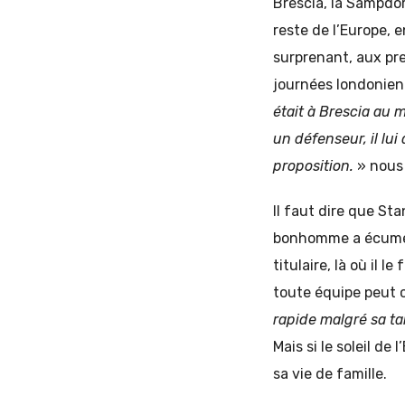
Brescia, la Sampdor
reste de l’Europe, 
surprenant, aux pre
journées londonienn
était à Brescia au 
un défenseur, il lu
proposition.
» nous 
Il faut dire que
Stan
bonhomme a écumé l
titulaire, là où il l
toute équipe peut 
rapide malgré sa tai
Mais si le soleil d
sa vie de famille.