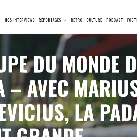
NOS INTERVIEWS
REPORTAGES
RETRO
CULTURE
PODCAST
FOOT
UPE DU MONDE D
A – AVEC MARIU
EVICIUS, LA PAD
UT GRANDE