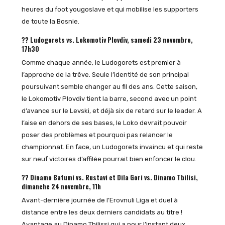
heures du foot yougoslave et qui mobilise les supporters
de toute la Bosnie.
?? Ludogorets vs. Lokomotiv Plovdiv, samedi 23 novembre,
17h30
Comme chaque année, le Ludogorets est premier à
l’approche de la trêve. Seule l’identité de son principal
poursuivant semble changer au fil des ans. Cette saison,
le Lokomotiv Plovdiv tient la barre, second avec un point
d’avance sur le Levski, et déjà six de retard sur le leader. A
l’aise en dehors de ses bases, le Loko devrait pouvoir
poser des problèmes et pourquoi pas relancer le
championnat. En face, un Ludogorets invaincu et qui reste
sur neuf victoires d’affilée pourrait bien enfoncer le clou.
?? Dinamo Batumi vs. Rustavi et Dila Gori vs. Dinamo Tbilisi,
dimanche 24 novembre, 11h
Avant-dernière journée de l’Erovnuli Liga et duel à
distance entre les deux derniers candidats au titre !
Avantage au Dinamo Tbilissi qui a pour l’instant deux