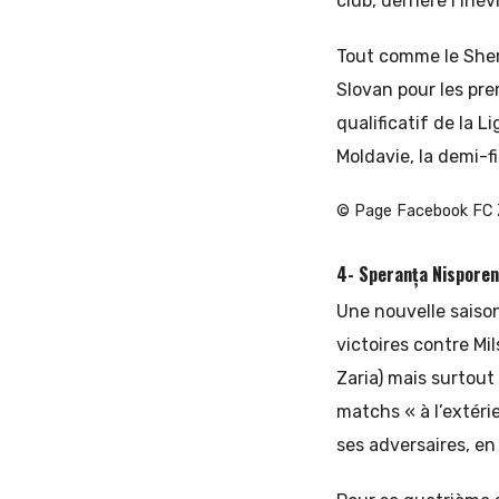
club, derrière l’in
Tout comme le Sherif
Slovan pour les pre
qualificatif de la 
Moldavie, la demi-fi
© Page Facebook FC 
4- Speranța Nisporeni
Une nouvelle saison
victoires contre Mi
Zaria) mais surtout
matchs « à l’extéri
ses adversaires, en