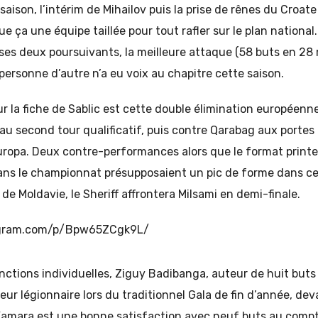
aison, l’intérim de Mihailov puis la prise de rênes du Croate
e ça une équipe taillée pour tout rafler sur le plan national
 ses deux poursuivants, la meilleure attaque (58 buts en 28 
personne d’autre n’a eu voix au chapitre cette saison.
sur la fiche de Sablic est cette double élimination européenn
au second tour qualificatif, puis contre Qarabag aux portes
Europa. Deux contre-performances alors que le format prin
dans le championnat présupposaient un pic de forme dans 
de Moldavie, le Sheriff affrontera Milsami en demi-finale.
agram.com/p/Bpw65ZCgk9L/
nctions individuelles, Ziguy Badibanga, auteur de huit buts 
leur légionnaire lors du traditionnel Gala de fin d’année, de
Kamara est une bonne satisfaction avec neuf buts au comp