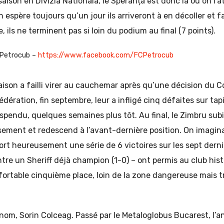
aison en Divizia Nationala, le Speranța est donc là où on l’a
espère toujours qu’un jour ils arriveront à en décoller et fai
e, ils ne terminent pas si loin du podium au final (7 points).
Petrocub –
https://www.facebook.com/FCPetrocub
saison a failli virer au cauchemar après qu’une décision du 
dération, fin septembre, leur a infligé cinq défaites sur tapi
spendu, quelques semaines plus tôt. Au final, le Zimbru su
sement et redescend à l’avant-dernière position. On imaginait
ort heureusement une série de 6 victoires sur les sept dern
tre un Sheriff déjà champion (1-0) – ont permis au club hi
ortable cinquième place, loin de la zone dangereuse mais tr
om, Sorin Colceag. Passé par le Metaloglobus Bucarest, l’a