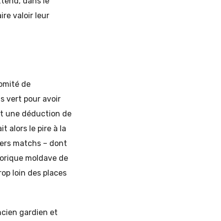
ttend, dans le
re valoir leur
Comité de
s vert pour avoir
bit une déduction de
 alors le pire à la
iers matchs – dont
storique moldave de
op loin des places
ncien gardien et