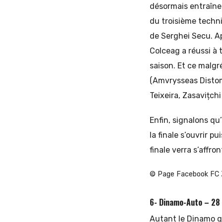
désormais entraîneu
du troisième techn
de Serghei Secu. Ap
Colceag a réussi à 
saison. Et ce malgr
(Amvrysseas Distomo
Teixeira, Zasavițchi
Enfin, signalons qu’
la finale s’ouvrir 
finale verra s’affron
© Page Facebook FC 
6- Dinamo-Auto – 28 
Autant le Dinamo q