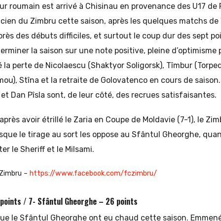
r roumain est arrivé à Chisinau en provenance des U17 de R
icien du Zimbru cette saison, après les quelques matchs de 
rès des débuts difficiles, et surtout le coup dur des sept po
terminer la saison sur une note positive, pleine d’optimisme 
é la perte de Nicolaescu (Shaktyor Soligorsk), Tîmbur (Torpe
u), Stîna et la retraite de Golovatenco en cours de saison
 et Dan Pîsla sont, de leur côté, des recrues satisfaisantes.
après avoir étrillé le Zaria en Coupe de Moldavie (7-1), le Zim
puisque le tirage au sort les oppose au Sfântul Gheorghe, qua
ter le Sheriff et le Milsami.
Zimbru –
https://www.facebook.com/fczimbru/
points / 7- Sfântul Gheorghe – 26 points
ue le Sfântul Gheorghe ont eu chaud cette saison. Emmené