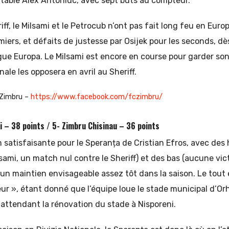
évitable Alex Antoniuc, avec sept buts au compteur.
f, le Milsami et le Petrocub n’ont pas fait long feu en Europ
miers, et défaits de justesse par Osijek pour les seconds, dè
Ligue Europa. Le Milsami est encore en course pour garder so
nale les opposera en avril au Sheriff.
Zimbru –
https://www.facebook.com/fczimbru/
 – 38 points / 5- Zimbru Chisinau – 36 points
 satisfaisante pour le Speranța de Cristian Efros, avec des
lsami, un match nul contre le Sheriff) et des bas (aucune vict
 un maintien envisageable assez tôt dans la saison. Le tout
eur », étant donné que l’équipe loue le stade municipal d’Orh
 attendant la rénovation du stade à Nisporeni.