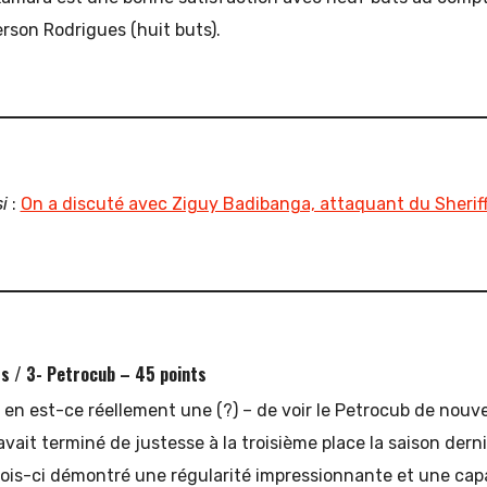
son Rodrigues (huit buts).
i
:
On a discuté avec Ziguy Badibanga, attaquant du Sheriff
ts / 3- Petrocub – 45 points
u en est-ce réellement une (?) – de voir le Petrocub de nouv
avait terminé de justesse à la troisième place la saison derni
fois-ci démontré une régularité impressionnante et une capa