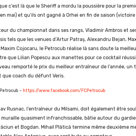
ue c’est là que le Sheriff a mordu la poussière pour la premi
en mai) et qu’ils ont gagné à Orhei en fin de saison (victoire
uteur du championnat dans ses rangs, Vladimir Ambros et ses
sis tels que les venues d’Artur Patraș, Alexandru Bejan, Ma
 Maxim Cojocaru, le Petrocub réalise là sans doute la meille
autre que Lilian Popescu aux manettes pour ce cocktail réuss
veau remporté le prix du meilleur entraîneur de l’année, un ti
t que coach du défunt Veris.
Petrocub –
https://www.facebook.com/FCPetrocub
av Rusnac, l’entraîneur du Milsami, doit également être soul
 muraille quasiment infranchissable, bâtie autour du gardie
Crăciun et Bogdan. Mihail Plătică termine même deuxième me