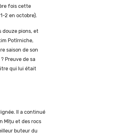
ère fois cette
 1-2 en octobre).
 douze pions, et
xim Potîrniche,
ure saison de son
i ? Preuve de sa
tre qui lui était
ignée. Il a continué
n Mîțu et des rocs
illeur buteur du