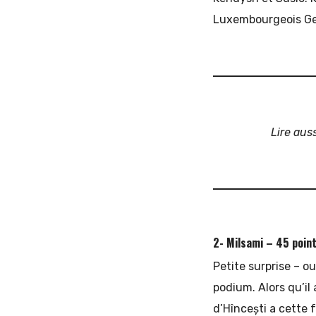
Luxembourgeois Ger
Lire auss
2- Milsami – 45 poin
Petite surprise – o
podium. Alors qu’il 
d’Hîncești a cette 