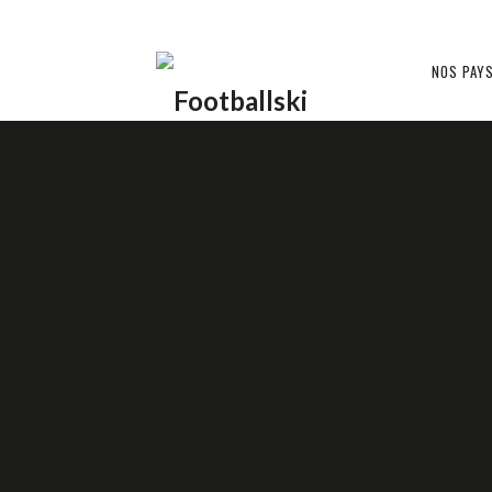
Footballski
NOS PAY
Le
MOLDAVIE ??
football
d'Europe
19 JANVIER 2019
RADU CARAGIALE
centrale