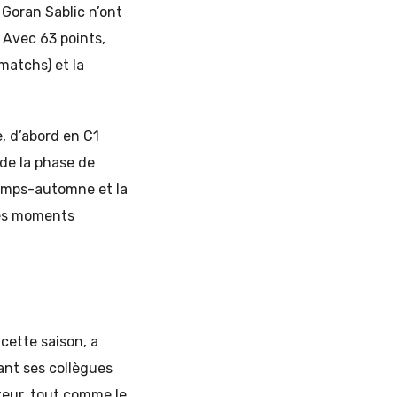
 Goran Sablic n’ont
. Avec 63 points,
matchs) et la
e, d’abord en C1
 de la phase de
temps-automne et la
ces moments
cette saison, a
vant ses collègues
teur, tout comme le