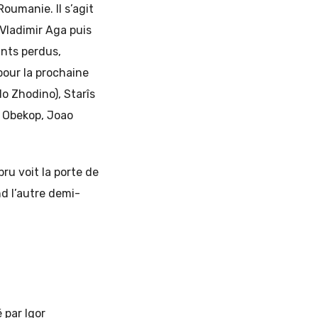
oumanie. Il s’agit
Vladimir Aga puis
ints perdus,
pour la prochaine
do Zhodino), Starîs
. Obekop, Joao
bru voit la porte de
nd l’autre demi-
 par Igor