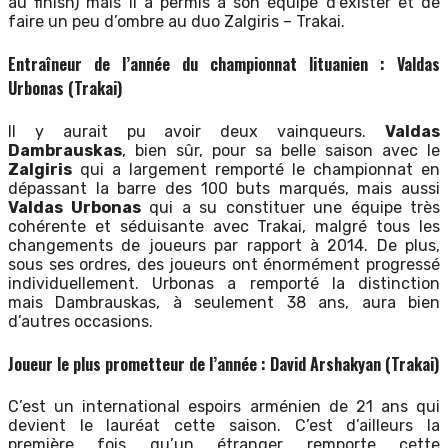
au finish) mais il a permis à son équipe d’exister et de
faire un peu d’ombre au duo Zalgiris – Trakai.
Entraîneur de l’année du championnat lituanien : Valdas
Urbonas (Trakai)
Il y aurait pu avoir deux vainqueurs.
Valdas
Dambrauskas
, bien sûr, pour sa belle saison avec le
Zalgiris
qui a largement remporté le championnat en
dépassant la barre des 100 buts marqués, mais aussi
Valdas Urbonas
qui a su constituer une équipe très
cohérente et séduisante avec Trakai, malgré tous les
changements de joueurs par rapport à 2014. De plus,
sous ses ordres, des joueurs ont énormément progressé
individuellement. Urbonas a remporté la distinction
mais Dambrauskas, à seulement 38 ans, aura bien
d’autres occasions.
Joueur le plus prometteur de l’année : David Arshakyan (Trakai)
C’est un international espoirs arménien de 21 ans qui
devient le lauréat cette saison. C’est d’ailleurs la
première fois qu’un étranger remporte cette