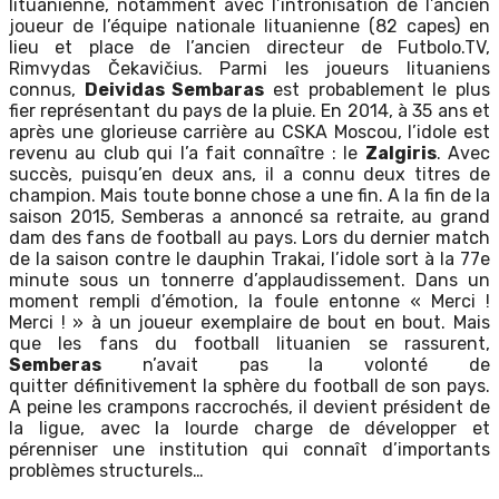
lituanienne, notamment avec l’intronisation de l’ancien
joueur de l’équipe nationale lituanienne (82 capes) en
lieu et place de l’ancien directeur de Futbolo.TV,
Rimvydas Čekavičius. Parmi les joueurs lituaniens
connus,
Deividas Sembaras
est probablement le plus
fier représentant du pays de la pluie. En 2014, à 35 ans et
après une glorieuse carrière au CSKA Moscou, l’idole est
revenu au club qui l’a fait connaître : le
Zalgiris
. Avec
succès, puisqu’en deux ans, il a connu deux titres de
champion. Mais toute bonne chose a une fin. A la fin de la
saison 2015, Semberas a annoncé sa retraite, au grand
dam des fans de football au pays. Lors du dernier match
de la saison contre le dauphin Trakai, l’idole sort à la 77e
minute sous un tonnerre d’applaudissement. Dans un
moment rempli d’émotion, la foule entonne « Merci !
Merci ! » à un joueur exemplaire de bout en bout. Mais
que les fans du football lituanien se rassurent,
Semberas
n’avait pas la volonté de
quitter définitivement la sphère du football de son pays.
A peine les crampons raccrochés, il devient président de
la ligue, avec la lourde charge de développer et
pérenniser une institution qui connaît d’importants
problèmes structurels…