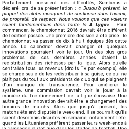
Parfaitement conscient des difficultés, Semberas a
déclaré lors de sa présentation : «
Jusqu’à présent, la
plupart des clubs manquent de confiance dans l’avenir,
de propreté, de respect. Nous voulons que ces valeurs
soient fondamentales dans toute la
A Lyga
« . Pour
commencer, le championnat 2016 devrait être différent
de l’édition passée. Une première décision a été prise : le
championnat va passer de dix à huit équipes dès cette
année. Le calendrier devrait changer et quelques
innovations pourraient voir le jour. Un des plus gros
problèmes de ces dernières années étaient la
redistribution des richesses par la ligue. Alors qu’elle
centralise tous les revenus (droits TV par exemple), elle
se charge seule de les redistribuer à sa guise, ce qui ne
plaît pas du tout aux présidents de club qui se plaignent
d’un manque de transparence. Pour améliorer le
système, une commission devrait voir le jouer à la
manière du fonctionnement de la ligue écossaise. Une
autre grande innovation devrait être le changement des
horaires de matchs. Alors que jusqu’à présent, les
matchs étaient disputés le week-end, il se pourrait qu’ils
soient désormais disputés en semaine, notamment l’été,
quand les Lituaniens préfèrent passer leurs week-ends à
la campagne plutôt que dans les stades de football. Une