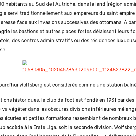
000 habitants au Sud de l’Autriche, dans le land (région admi
rg a servi traditionnellement aux empereurs du saint empire
eresse face aux invasions successives des ottomans. À part
grie les bastions et autres places fortes délaissent leurs fo
tels, des centres administratifs ou des résidences luxueus
se.
ourd’hui Wolfsberg est considérée comme une station balné
ions historiques, le club de foot est fondé en 1931 par des ou
C va végéter dans les obscures divisions inférieures mélan
es écuries et petites formations rassemblant de nombreux 
ub accède à la Erste Liga, soit la seconde division. Wolfsberg