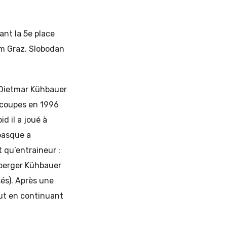
ant la 5e place
rum Graz. Slobodan
e Dietmar Kühbauer
s coupes en 1996
d il a joué à
basque a
 qu’entraineur :
sberger Kühbauer
sés). Après une
out en continuant