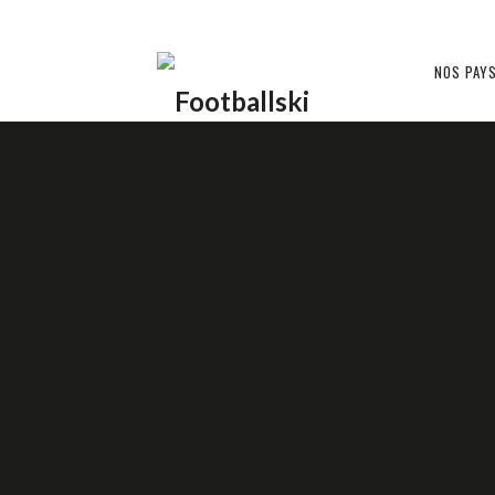
Footballski
NOS PAY
Le
AUTRICHE ??
NOS PORTRA
football
d'Europe
centrale