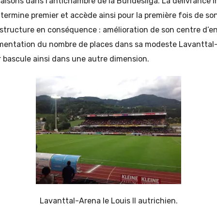
isons dans l’antichambre de la Bundesliga. La délivrance i
termine premier et accède ainsi pour la première fois de son 
e structure en conséquence : amélioration de son centre d’e
mentation du nombre de places dans sa modeste Lavanttal
 bascule ainsi dans une autre dimension.
Lavanttal-Arena le Louis II autrichien.