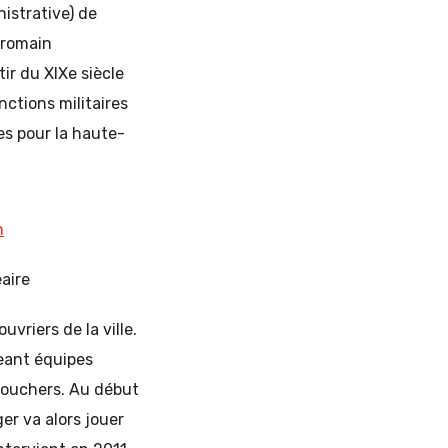
nistrative) de
 romain
ir du XIXe siècle
nctions militaires
es pour la haute-
aire
vriers de la ville.
geant équipes
bouchers. Au début
er va alors jouer