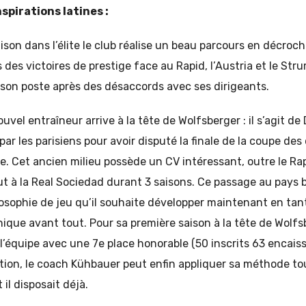
spirations latines :
ison dans l’élite le club réalise un beau parcours en décroch
rs des victoires de prestige face au Rapid, l’Austria et le St
 son poste après des désaccords avec ses dirigeants.
vel entraîneur arrive à la tête de Wolfsberger : il s’agit d
 les parisiens pour avoir disputé la finale de la coupe de
e. Cet ancien milieu possède un CV intéressant, outre le Rapi
ut à la Real Sociedad durant 3 saisons. Ce passage au pays 
osophie de jeu qu’il souhaite développer maintenant en tant
nique avant tout. Pour sa première saison à la tête de Wolf
 l’équipe avec une 7e place honorable (50 inscrits 63 encais
ition, le coach Kühbauer peut enfin appliquer sa méthode t
il disposait déjà.