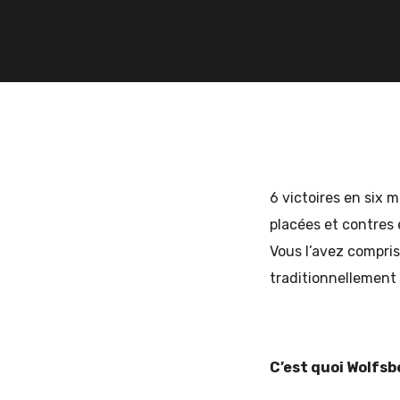
29 AOÛT 2014
2 COMMENTS
ADRIE
et
d'Europe
6 victoires en six 
placées et contres
de
Vous l’avez compri
traditionnellement 
l'Est
C’est quoi Wolfsb