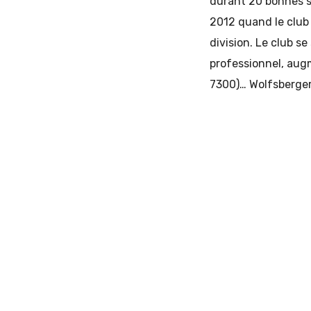
durant 20 bonnes sa
2012 quand le club 
division. Le club s
professionnel, aug
7300)… Wolfsberger