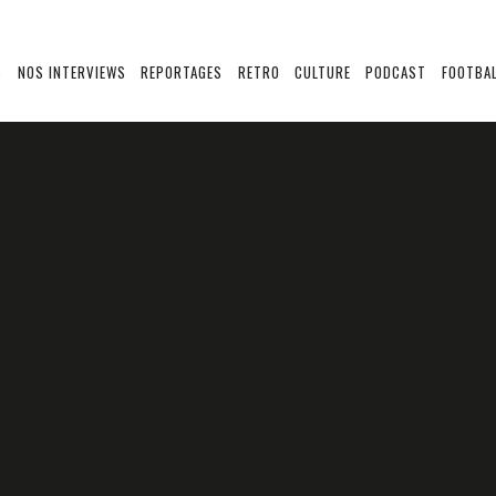
S
NOS INTERVIEWS
REPORTAGES
RETRO
CULTURE
PODCAST
FOOTBAL
ITS
PORTRAITS DE CLUBS