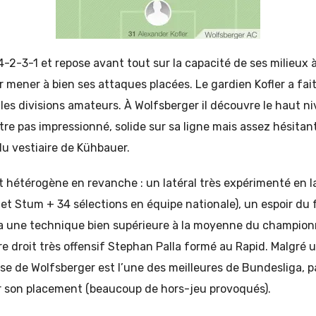
4-2-3-1 et repose avant tout sur la capacité de ses milieux à
r mener à bien ses attaques placées. Le gardien Kofler a fait
 les divisions amateurs. À Wolfsberger il découvre le haut n
tre pas impressionné, solide sur sa ligne mais assez hésitant 
 du vestiaire de Kühbauer.
ôt hétérogène en revanche : un latéral très expérimenté en 
et Stum + 34 sélections en équipe nationale), un espoir du 
 a une technique bien supérieure à la moyenne du championn
ière droit très offensif Stephan Palla formé au Rapid. Malgré 
nse de Wolfsberger est l’une des meilleures de Bundesliga, p
 son placement (beaucoup de hors-jeu provoqués).