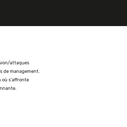
ssion/attaques
mes de management.
 où s’affronte
onnante.