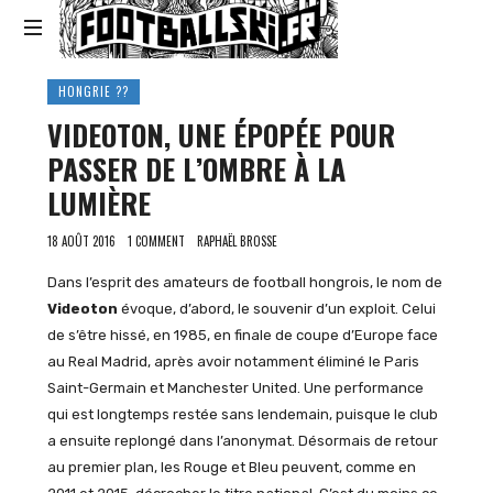
Footballski
Le
HONGRIE ??
football
VIDEOTON, UNE ÉPOPÉE POUR
d'Europe
centrale
PASSER DE L’OMBRE À LA
et
LUMIÈRE
d'Europe
de
18 AOÛT 2016
1 COMMENT
RAPHAËL BROSSE
l'Est
Dans l’esprit des amateurs de football hongrois, le nom de
Videoton
évoque, d’abord, le souvenir d’un exploit. Celui
de s’être hissé, en 1985, en finale de coupe d’Europe face
au Real Madrid, après avoir notamment éliminé le Paris
Saint-Germain et Manchester United. Une performance
qui est longtemps restée sans lendemain, puisque le club
a ensuite replongé dans l’anonymat. Désormais de retour
au premier plan, les Rouge et Bleu peuvent, comme en