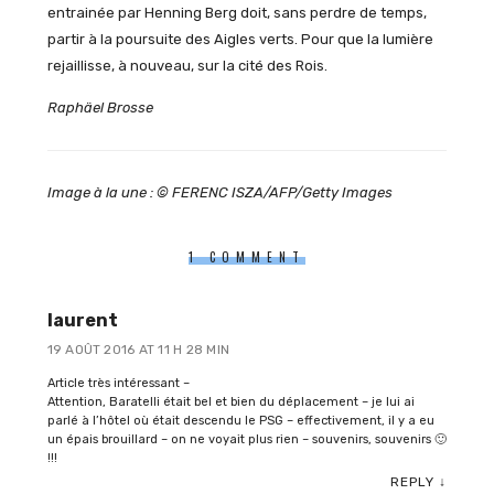
entrainée par Henning Berg doit, sans perdre de temps,
partir à la poursuite des Aigles verts. Pour que la lumière
rejaillisse, à nouveau, sur la cité des Rois.
Raphäel Brosse
Image à la une : © FERENC ISZA/AFP/Getty Images
1 COMMENT
laurent
19 AOÛT 2016 AT 11 H 28 MIN
Article très intéressant –
Attention, Baratelli était bel et bien du déplacement – je lui ai
parlé à l’hôtel où était descendu le PSG – effectivement, il y a eu
un épais brouillard – on ne voyait plus rien – souvenirs, souvenirs 🙂
!!!
REPLY
↓