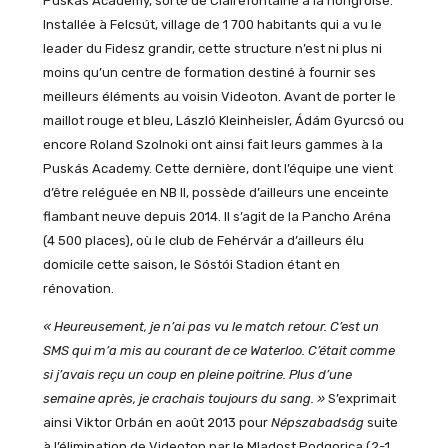
Puskás Academy, sorte de Clairefontaine à la hongroise.
Installée à Felcsút, village de 1 700 habitants qui a vu le
leader du Fidesz grandir, cette structure n’est ni plus ni
moins qu’un centre de formation destiné à fournir ses
meilleurs éléments au voisin Videoton. Avant de porter le
maillot rouge et bleu, László Kleinheisler, Ádám Gyurcsó ou
encore Roland Szolnoki ont ainsi fait leurs gammes à la
Puskás Academy. Cette dernière, dont l’équipe une vient
d’être reléguée en NB II, possède d’ailleurs une enceinte
flambant neuve depuis 2014. Il s’agit de la Pancho Aréna
(4 500 places), où le club de Fehérvár a d’ailleurs élu
domicile cette saison, le Sóstói Stadion étant en
rénovation.
« Heureusement, je n’ai pas vu le match retour. C’est un
SMS qui m’a mis au courant de ce Waterloo. C’était comme
si j’avais reçu un coup en pleine poitrine. Plus d’une
semaine après, je crachais toujours du sang. »
S’exprimait
ainsi Viktor Orbán en août 2013 pour
Népszabadság
suite
à l’élimination de Videoton par le Mladost Podgorica (2-1,