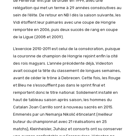
de Fehérvár finit par se brûler en 1999, avec une
relégation qui met un terme à 29 années consécutives au
sein de l’élite. De retour en NB I dès la saison suivante, les
Vidi étoffent leur palmarès avec une coupe de Hongrie
remportée en 2006, puis deux succès de rang en coupe
de la Ligue (2008 et 2009).
L’exercice 2010-2011 est celui de la consécration, puisque
la couronne de champion de Hongrie rejoint enfin la cité
des rois magyars. L’année précédente déjà, Videoton
avait occupé la tête du classement de longues semaines,
avant de céder le trône à Debrecen. Cette fois, les Rouge
et Bleu ne s’essoufflent pas dans le sprint final et
remportent donc le titre national. Solidement installé en
haut de tableau saison après saison, les hommes du
Catalan Joan Carrillo sont à nouveau sacrés en 2015.
Emmenés par un Nemanja Nikolić étincelant (meilleur
buteur du championnat avec 21 réalisations en 25
matchs), Kleinheisler, Juhász et consorts ont su conserver