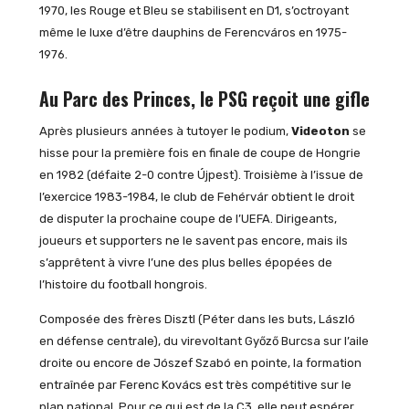
1970, les Rouge et Bleu se stabilisent en D1, s’octroyant
même le luxe d’être dauphins de Ferencváros en 1975-
1976.
Au Parc des Princes, le PSG reçoit une gifle
Après plusieurs années à tutoyer le podium,
Videoton
se
hisse pour la première fois en finale de coupe de Hongrie
en 1982 (défaite 2-0 contre Újpest). Troisième à l’issue de
l’exercice 1983-1984, le club de Fehérvár obtient le droit
de disputer la prochaine coupe de l’UEFA. Dirigeants,
joueurs et supporters ne le savent pas encore, mais ils
s’apprêtent à vivre l’une des plus belles épopées de
l’histoire du football hongrois.
Composée des frères Disztl (Péter dans les buts, László
en défense centrale), du virevoltant Győző Burcsa sur l’aile
droite ou encore de Jószef Szabó en pointe, la formation
entraînée par Ferenc Kovács est très compétitive sur le
plan national. Pour ce qui est de la C3, elle peut espérer