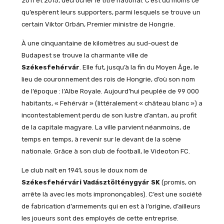
2011 et 2015, décrocher le titre national. C’est du moins ce
qu’espèrent leurs supporters, parmi lesquels se trouve un
certain Viktor Orbán, Premier ministre de Hongrie.
À une cinquantaine de kilomètres au sud-ouest de
Budapest se trouve la charmante ville de
Székesfehérvár
. Elle fut, jusqu’à la fin du Moyen Âge, le
lieu de couronnement des rois de Hongrie, d’où son nom
de l’époque : l’Albe Royale. Aujourd’hui peuplée de 99 000
habitants, « Fehérvár » (littéralement « château blanc ») a
incontestablement perdu de son lustre d’antan, au profit
de la capitale magyare. La ville parvient néanmoins, de
temps en temps, à revenir sur le devant de la scène
nationale. Grâce à son club de football, le Videoton FC.
Le club naît en 1941, sous le doux nom de
Székesfehérvári Vadásztölténygyár SK
(promis, on
arrête là avec les mots imprononçables). C’est une société
de fabrication d’armements qui en est à l’origine, d’ailleurs
les joueurs sont des employés de cette entreprise.