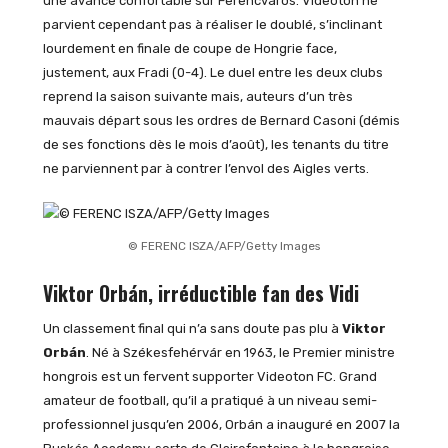
une avance confortable sur Ferencváros. Videoton ne
parvient cependant pas à réaliser le doublé, s’inclinant
lourdement en finale de coupe de Hongrie face,
justement, aux Fradi (0-4). Le duel entre les deux clubs
reprend la saison suivante mais, auteurs d’un très
mauvais départ sous les ordres de Bernard Casoni (démis
de ses fonctions dès le mois d’août), les tenants du titre
ne parviennent par à contrer l’envol des Aigles verts.
© FERENC ISZA/AFP/Getty Images
Viktor Orbán, irréductible fan des Vidi
Un classement final qui n’a sans doute pas plu à
Viktor
Orbán
. Né à Székesfehérvár en 1963, le Premier ministre
hongrois est un fervent supporter Videoton FC. Grand
amateur de football, qu’il a pratiqué à un niveau semi-
professionnel jusqu’en 2006, Orbán a inauguré en 2007 la