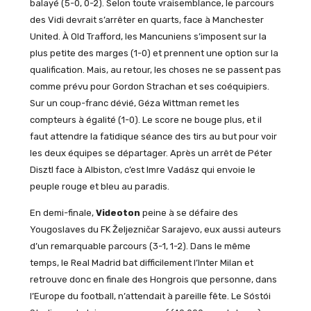
balayé (5-0, 0-2). Selon toute vraisemblance, le parcours
des Vidi devrait s’arrêter en quarts, face à Manchester
United. À Old Trafford, les Mancuniens s’imposent sur la
plus petite des marges (1-0) et prennent une option sur la
qualification. Mais, au retour, les choses ne se passent pas
comme prévu pour Gordon Strachan et ses coéquipiers.
Sur un coup-franc dévié, Géza Wittman remet les
compteurs à égalité (1-0). Le score ne bouge plus, et il
faut attendre la fatidique séance des tirs au but pour voir
les deux équipes se départager. Après un arrêt de Péter
Disztl face à Albiston, c’est Imre Vadász qui envoie le
peuple rouge et bleu au paradis.
En demi-finale,
Videoton
peine à se défaire des
Yougoslaves du FK Željezničar Sarajevo, eux aussi auteurs
d’un remarquable parcours (3-1, 1-2). Dans le même
temps, le Real Madrid bat difficilement l’Inter Milan et
retrouve donc en finale des Hongrois que personne, dans
l’Europe du football, n’attendait à pareille fête. Le Sóstói