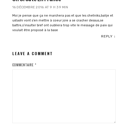
16 DÉCEMBRE 2016 AT 9 H 39 MIN
Moi je pense que ça ne marchera pas et que les chetniks,balije et
ustashi vont s’en mettre à coeur joie a se cracher dessus,se
battre,s’insulter bref ont oubliera trop vite le message de paix qui
voulait être proposé à la base
REPLY
↓
LEAVE A COMMENT
COMMENTAIRE
*