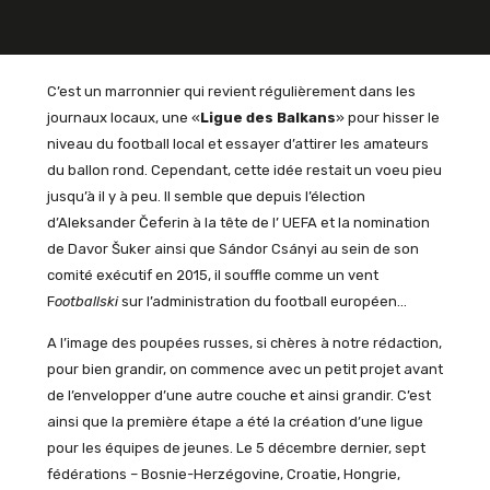
C’est un marronnier qui revient régulièrement dans les
journaux locaux, une «
Ligue des Balkans
» pour hisser le
niveau du football local et essayer d’attirer les amateurs
du ballon rond. Cependant, cette idée restait un voeu pieu
jusqu’à il y à peu. Il semble que depuis l’élection
d’Aleksander Čeferin à la tête de l’ UEFA et la nomination
de Davor Šuker ainsi que Sándor Csányi au sein de son
comité exécutif en 2015, il souffle comme un vent
F
ootballski
sur l’administration du football européen…
A l’image des poupées russes, si chères à notre rédaction,
pour bien grandir, on commence avec un petit projet avant
de l’envelopper d’une autre couche et ainsi grandir. C’est
ainsi que la première étape a été la création d’une ligue
pour les équipes de jeunes. Le 5 décembre dernier, sept
fédérations –
Bosnie-Herzégovine
,
Croatie, Hongrie,