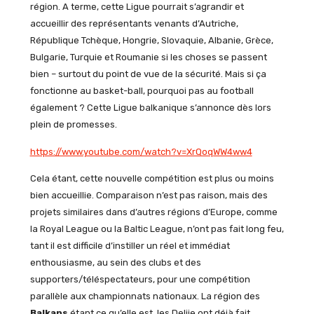
région. A terme, cette Ligue pourrait s’agrandir et
accueillir des représentants venants d’Autriche,
République Tchèque, Hongrie, Slovaquie, Albanie, Grèce,
Bulgarie, Turquie et Roumanie si les choses se passent
bien – surtout du point de vue de la sécurité. Mais si ça
fonctionne au basket-ball, pourquoi pas au football
également ? Cette Ligue balkanique s’annonce dès lors
plein de promesses.
https://www.youtube.com/watch?v=XrQoqWW4ww4
Cela étant, cette nouvelle compétition est plus ou moins
bien accueillie. Comparaison n’est pas raison, mais des
projets similaires dans d’autres régions d’Europe, comme
la Royal League ou la Baltic League, n’ont pas fait long feu,
tant il est difficile d’instiller un réel et immédiat
enthousiasme, au sein des clubs et des
supporters/téléspectateurs, pour une compétition
parallèle aux championnats nationaux. La région des
Balkans
étant ce qu’elle est, les Delije ont déjà fait