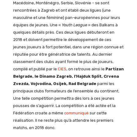
Macédoine, Monténégro, Serbie, Slovénie – se sont
rencontrées à Zagreb et ont établi deux ligues (une
masculine et une féminine) pan-européennes pour leurs
équipes de jeunes. Une «
Youth League
» des Balkans à
quelques détails près. Ces deux ligues débuteront en
2018 et doivent permettre le développement de ces
jeunes joueurs à fort potentiel, dans une région connue et
réputée pour être génératrice de talents. Au dernier
classement des clubs ayant formé le plus de joueurs,
compilé et publié par le
CIES
, on retrouve ainsi le
Partizan
Belgrade, le Dinamo Zagreb, l’Hajduk Split, Crvena
Zvezda, Vojvodina, Osijek, Rad Belgrade
parmi les
principaux clubs formateurs de l’ensemble du continent.
Une telle compétition permettra dès lors à ces jeunes
pousses de s’aguerrir. La compétition a été actée et la
Fédération croate a même
communiqué
sur cette
réalisation. Il ne reste plus qu’à attendre les premiers
matchs, en 2018 donc.