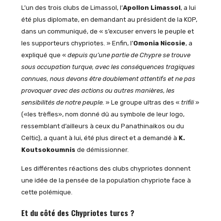
L’un des trois clubs de Limassol, l’
Apollon Limassol
, a lui
été plus diplomate, en demandant au président de la KOP,
dans un communiqué, de « s’excuser envers le peuple et
les supporteurs chypriotes. » Enfin, l’
Omonia Nicosie
, a
expliqué que «
depuis qu’une partie de Chypre se trouve
sous occupation turque, avec les conséquences tragiques
connues, nous devons être doublement attentifs et ne pas
provoquer avec des actions ou autres manières, les
sensibilités de notre peuple.
» Le groupe ultras des «
trifili
»
(«les trèfles», nom donné dû au symbole de leur logo,
ressemblant d’ailleurs à ceux du Panathinaikos ou du
Celtic), a quant à lui, été plus direct et a demandé à
K.
Koutsokoumnis
de démissionner.
Les différentes réactions des clubs chypriotes donnent
une idée de la pensée de la population chypriote face à
cette polémique.
Et du côté des Chypriotes turcs ?