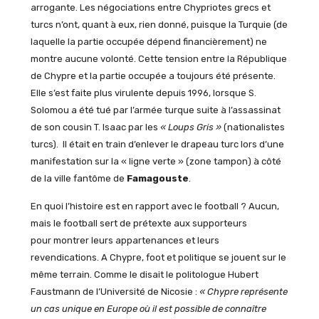
arrogante. Les négociations entre Chypriotes grecs et
turcs n’ont, quant à eux, rien donné, puisque la Turquie (de
laquelle la partie occupée dépend financièrement) ne
montre aucune volonté. Cette tension entre la République
de Chypre et la partie occupée a toujours été présente.
Elle s’est faite plus virulente depuis 1996, lorsque S.
Solomou a été tué par l’armée turque suite à l’assassinat
de son cousin T. Isaac par les
« Loups Gris »
(nationalistes
turcs). Il était en train d’enlever le drapeau turc lors d’une
manifestation sur la « ligne verte » (zone tampon) à côté
de la ville fantôme de
Famagouste
.
En quoi l’histoire est en rapport avec le football ? Aucun,
mais le football sert de prétexte aux supporteurs
pour montrer leurs appartenances et leurs
revendications. A Chypre, foot et politique se jouent sur le
même terrain. Comme le disait le politologue Hubert
Faustmann de l’Université de Nicosie :
« Chypre représente
un cas unique en Europe où il est possible de connaître