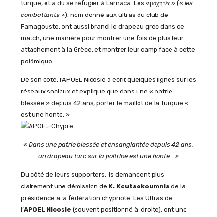
turque, et a du se réfugier à Larnaca. Les «μαχητές » («
les
combattants
»), nom donné aux ultras du club de
Famagouste, ont aussi brandi le drapeau grec dans ce
match, une manière pour montrer une fois de plus leur
attachement à la Grèce, et montrer leur camp face à cette
polémique.
De son côté, l’APOEL Nicosie a écrit quelques lignes sur les
réseaux sociaux et explique que dans une « patrie
blessée » depuis 42 ans, porter le maillot de la Turquie «
est une honte. »
« Dans une patrie blessée et ensanglantée depuis 42 ans,
un drapeau turc sur la poitrine est une honte… »
Du côté de leurs supporters, ils demandent plus
clairement une démission de
K. Koutsokoumnis
de la
présidence à la fédération chypriote. Les Ultras de
l’
APOEL Nicosie
(souvent positionné à droite), ont une