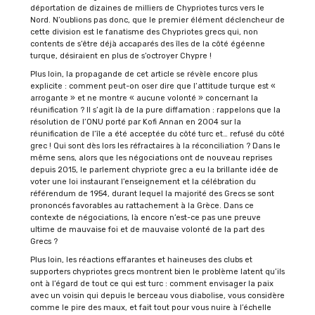
déportation de dizaines de milliers de Chypriotes turcs vers le
Nord. N’oublions pas donc, que le premier élément déclencheur de
cette division est le fanatisme des Chypriotes grecs qui, non
contents de s’être déjà accaparés des îles de la côté égéenne
turque, désiraient en plus de s’octroyer Chypre !
Plus loin, la propagande de cet article se révèle encore plus
explicite : comment peut-on oser dire que l’attitude turque est «
arrogante » et ne montre « aucune volonté » concernant la
réunification ? Il s’agit là de la pure diffamation : rappelons que la
résolution de l’ONU porté par Kofi Annan en 2004 sur la
réunification de l’île a été acceptée du côté turc et… refusé du côté
grec ! Qui sont dès lors les réfractaires à la réconciliation ? Dans le
même sens, alors que les négociations ont de nouveau reprises
depuis 2015, le parlement chypriote grec a eu la brillante idée de
voter une loi instaurant l’enseignement et la célébration du
référendum de 1954, durant lequel la majorité des Grecs se sont
prononcés favorables au rattachement à la Grèce. Dans ce
contexte de négociations, là encore n’est-ce pas une preuve
ultime de mauvaise foi et de mauvaise volonté de la part des
Grecs ?
Plus loin, les réactions effarantes et haineuses des clubs et
supporters chypriotes grecs montrent bien le problème latent qu’ils
ont à l’égard de tout ce qui est turc : comment envisager la paix
avec un voisin qui depuis le berceau vous diabolise, vous considère
comme le pire des maux, et fait tout pour vous nuire à l’échelle