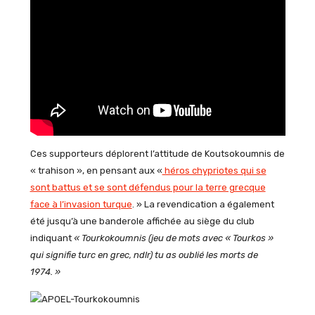
Ces supporteurs déplorent l’attitude de Koutsokoumnis de
« trahison », en pensant aux «
héros chypriotes qui se
sont battus et se sont défendus pour la terre grecque
face à l’invasion turque
. » La revendication a également
été jusqu’à une banderole affichée au siège du club
indiquant
« Tourkokoumnis (jeu de mots avec « Tourkos »
qui signifie turc en grec, ndlr) tu as oublié les morts de
1974. »