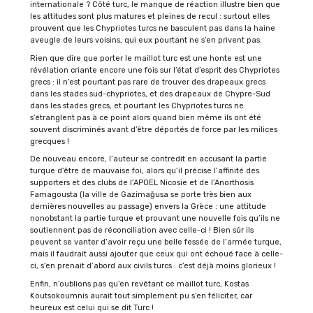
internationale ? Côté turc, le manque de réaction illustre bien que
les attitudes sont plus matures et pleines de recul : surtout elles
prouvent que les Chypriotes turcs ne basculent pas dans la haine
aveugle de leurs voisins, qui eux pourtant ne s’en privent pas.
Rien que dire que porter le maillot turc est une honte est une
révélation criante encore une fois sur l’état d’esprit des Chypriotes
grecs : il n’est pourtant pas rare de trouver des drapeaux grecs
dans les stades sud-chypriotes, et des drapeaux de Chypre-Sud
dans les stades grecs, et pourtant les Chypriotes turcs ne
s’étranglent pas à ce point alors quand bien même ils ont été
souvent discriminés avant d’être déportés de force par les milices
grecques !
De nouveau encore, l’auteur se contredit en accusant la partie
turque d’être de mauvaise foi, alors qu’il précise l’affinité des
supporters et des clubs de l’APOEL Nicosie et de l’Anorthosis
Famagousta (la ville de Gazimağusa se porte très bien aux
dernières nouvelles au passage) envers la Grèce : une attitude
nonobstant la partie turque et prouvant une nouvelle fois qu’ils ne
soutiennent pas de réconciliation avec celle-ci ! Bien sûr ils
peuvent se vanter d’avoir reçu une belle fessée de l’armée turque,
mais il faudrait aussi ajouter que ceux qui ont échoué face à celle-
ci, s’en prenait d’abord aux civils turcs : c’est déjà moins glorieux !
Enfin, n’oublions pas qu’en revêtant ce maillot turc, Kostas
Koutsokoumnis aurait tout simplement pu s’en féliciter, car
heureux est celui qui se dit Turc !