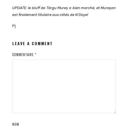
UPDATE: le bluff de Târgu Mureș a bien marché, et Mure
șan
est finalement titulaire aux côtés de N’Doye!
Pj
LEAVE A COMMENT
COMMENTAIRE
*
NOM