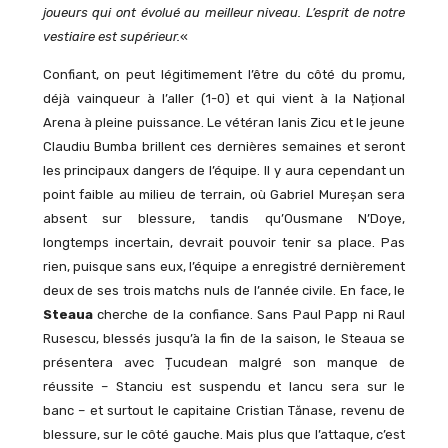
joueurs qui ont évolué au meilleur niveau. L’esprit de notre
vestiaire est supérieur.
«
Confiant, on peut légitimement l’être du côté du promu,
déjà vainqueur à l’aller (1-0) et qui vient à la
Național
Arena à pleine puissance. Le vétéran Ianis Zicu et le jeune
Claudiu Bumba brillent ces dernières semaines et seront
les principaux dangers de l’équipe. Il y aura cependant un
point faible au milieu de terrain, où Gabriel Mureșan sera
absent sur blessure, tandis qu’Ousmane N’Doye,
longtemps incertain, devrait pouvoir tenir sa place. Pas
rien, puisque sans eux, l’équipe a enregistré dernièrement
deux de ses trois matchs nuls de l’année civile. En face, le
Steaua
cherche de la confiance. Sans Paul Papp ni Raul
Rusescu, blessés jusqu’à la fin de la saison, le Steaua se
présentera avec Țucudean malgré son manque de
réussite – Stanciu est suspendu et Iancu sera sur le
banc – et surtout le capitaine Cristian Tănase, revenu de
blessure, sur le côté gauche. Mais plus que l’attaque, c’est