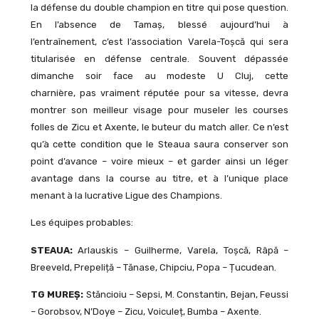
la défense du double champion en titre qui pose question.
En l’absence de Tamaș, blessé aujourd’hui à
l’entraînement, c’est l’association Varela-Toșcă qui sera
titularisée en défense centrale. Souvent dépassée
dimanche soir face au modeste U Cluj, cette
charnière, pas vraiment réputée pour sa vitesse, devra
montrer son meilleur visage pour museler les courses
folles de Zicu et Axente, le buteur du match aller. Ce n’est
qu’à cette condition que le Steaua saura conserver son
point d’avance – voire mieux – et garder ainsi un léger
avantage dans la course au titre, et à l’unique place
menant à la lucrative Ligue des Champions.
Les équipes probables:
STEAUA:
Arlauskis – Guilherme, Varela, Toșcă, Râpă –
Breeveld, Prepeliță – Tănase, Chipciu, Popa – Țucudean.
TG MUREȘ:
Stăncioiu – Sepsi, M. Constantin, Bejan, Feussi
– Gorobsov, N’Doye – Zicu, Voiculeț, Bumba – Axente.