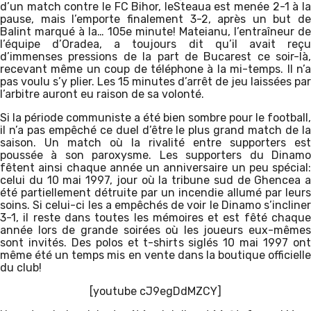
d’un match contre le FC Bihor, leSteaua est menée 2-1 à la
pause, mais l’emporte finalement 3-2, après un but de
Balint marqué à la… 105e minute! Mateianu, l’entraîneur de
l’équipe d’Oradea, a toujours dit qu’il avait reçu
d’immenses pressions de la part de Bucarest ce soir-là,
recevant même un coup de téléphone à la mi-temps. Il n’a
pas voulu s’y plier. Les 15 minutes d’arrêt de jeu laissées par
l’arbitre auront eu raison de sa volonté.
Si la période communiste a été bien sombre pour le football,
il n’a pas empêché ce duel d’être le plus grand match de la
saison. Un match où la rivalité entre supporters est
poussée à son paroxysme. Les supporters du Dinamo
fêtent ainsi chaque année un anniversaire un peu spécial:
celui du 10 mai 1997, jour où la tribune sud de Ghencea a
été partiellement détruite par un incendie allumé par leurs
soins. Si celui-ci les a empêchés de voir le Dinamo s’incliner
3-1, il reste dans toutes les mémoires et est fêté chaque
année lors de grande soirées où les joueurs eux-mêmes
sont invités. Des polos et t-shirts siglés 10 mai 1997 ont
même été un temps mis en vente dans la boutique officielle
du club!
[youtube cJ9egDdMZCY]