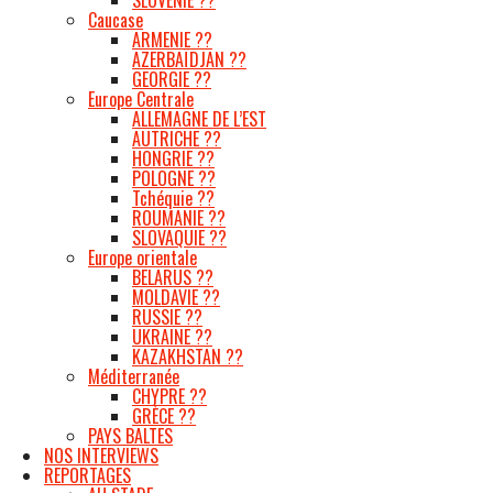
Caucase
ARMENIE ??
AZERBAÏDJAN ??
GEORGIE ??
Europe Centrale
ALLEMAGNE DE L’EST
AUTRICHE ??
HONGRIE ??
POLOGNE ??
Tchéquie ??
ROUMANIE ??
SLOVAQUIE ??
Europe orientale
BELARUS ??
MOLDAVIE ??
RUSSIE ??
UKRAINE ??
KAZAKHSTAN ??
Méditerranée
CHYPRE ??
GRÈCE ??
PAYS BALTES
NOS INTERVIEWS
REPORTAGES