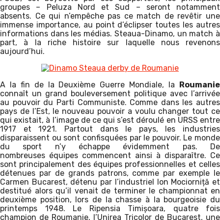
groupes – Peluza Nord et Sud – seront notamment
absents. Ce qui n’empêche pas ce match de revêtir une
immense importance, au point d’éclipser toutes les autres
informations dans les médias. Steaua-Dinamo, un match à
part, à la riche histoire sur laquelle nous revenons
aujourd’hui.
A la fin de la Deuxième Guerre Mondiale, la
Roumanie
connaît un grand bouleversement politique avec l’arrivée
au pouvoir du Parti Communiste. Comme dans les autres
pays de l’Est, le nouveau pouvoir a voulu changer tout ce
qui existait, à l’image de ce qui s’est déroulé en URSS entre
1917 et 1921. Partout dans le pays, les industries
disparaissent ou sont confisquées par le pouvoir. Le monde
du sport n’y échappe évidemment pas. De
nombreuses équipes commencent ainsi à disparaître. Ce
sont principalement des équipes professionnelles et celles
détenues par de grands patrons, comme par exemple le
Carmen Bucarest, détenu par l’industriel Ion Mociorniță et
destitué alors qu’il venait de terminer le championnat en
deuxième position, lors de la chasse à la bourgeoisie du
printemps 1948. Le Ripensia Timișoara, quatre fois
champion de Roumanie, l’Unirea Tricolor de Bucarest, une