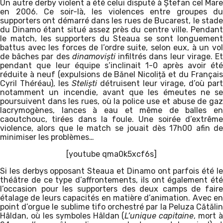
Un autre derby violent a été celui disputé à Ștefan cel Mare
en 2006. Ce soir-là, les violences entre groupes du
supporters ont démarré dans les rues de Bucarest, le stade
du Dinamo étant situé assez près du centre ville. Pendant
le match, les supporters du Steaua se sont longuement
battus avec les forces de l’ordre suite, selon eux, à un vol
de bâches par des
dinamoviști
infiltrés dans leur virage. E
pendant que leur équipe s’inclinait 1-0 après avoir été
réduite à neuf (expulsions de Bănel Nicoliță et du Français
Cyril Théréau), les
Steliști
détruisent leur virage, d’où part
notamment un incendie, avant que les émeutes ne se
poursuivent dans les rues, où la police use et abuse de gaz
lacrymogènes, lances à eau et même de balles en
caoutchouc, tirées dans la foule. Une soirée d’extrême
violence, alors que le match se jouait dès 17h00 afin de
minimiser les problèmes…
[youtube qma0k5xcf6s]
Si les derbys opposant Steaua et Dinamo ont parfois été le
théâtre de ce type d’affrontements, ils ont également été
l’occasion pour les supporters des deux camps de faire
étalage de leurs capacités en matière d’animation. Avec en
point d’orgue le sublime tifo orchestré par la Peluza Cătălin
Hâldan, où les symboles Hâldan (
L’unique capitaine
, mort à