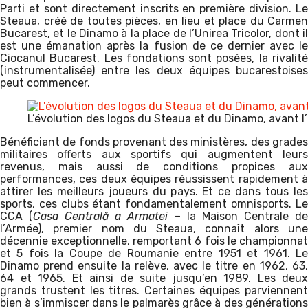
Parti et sont directement inscrits en première division. Le
Steaua, créé de toutes pièces, en lieu et place du Carmen
Bucarest, et le Dinamo à la place de l’Unirea Tricolor, dont il
est une émanation après la fusion de ce dernier avec le
Ciocanul Bucarest. Les fondations sont posées, la rivalité
(instrumentalisée) entre les deux équipes bucarestoises
peut commencer.
L’évolution des logos du Steaua et du Dinamo, avant l’
Bénéficiant de fonds provenant des ministères, des grades
militaires offerts aux sportifs qui augmentent leurs
revenus, mais aussi de conditions propices aux
performances, ces deux équipes réussissent rapidement à
attirer les meilleurs joueurs du pays. Et ce dans tous les
sports, ces clubs étant fondamentalement omnisports. Le
CCA (
Casa Centrală a Armatei
– la Maison Centrale d
l’Armée), premier nom du Steaua, connaît alors une
décennie exceptionnelle, remportant 6 fois le championnat
et 5 fois la Coupe de Roumanie entre 1951 et 1961. Le
Dinamo prend ensuite la relève, avec le titre en 1962, 63,
64 et 1965. Et ainsi de suite jusqu’en 1989. Les deux
grands trustent les titres. Certaines équipes parviennent
bien à s’immiscer dans le palmarès grâce à des générations