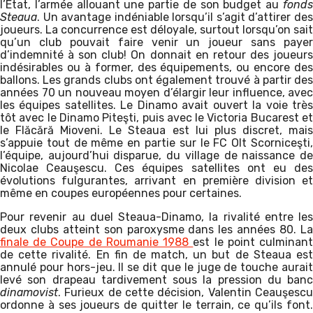
l’Etat, l’armée allouant une partie de son budget au
fonds
Steaua
. Un avantage indéniable lorsqu’il s’agit d’attirer des
joueurs. La concurrence est déloyale, surtout lorsqu’on sait
qu’un club pouvait faire venir un joueur sans payer
d’indemnité à son club! On donnait en retour des joueurs
indésirables ou à former, des équipements, ou encore des
ballons. Les grands clubs ont également trouvé à partir des
années 70 un nouveau moyen d’élargir leur influence, avec
les équipes satellites. Le Dinamo avait ouvert la voie très
tôt avec le Dinamo Piteşti, puis avec le Victoria Bucarest et
le Flăcără Mioveni. Le Steaua est lui plus discret, mais
s’appuie tout de même en partie sur le FC Olt Scorniceşti,
l’équipe, aujourd’hui disparue, du village de naissance de
Nicolae Ceauşescu. Ces équipes satellites ont eu des
évolutions fulgurantes, arrivant en première division et
même en coupes européennes pour certaines.
Pour revenir au duel Steaua-Dinamo, la rivalité entre les
deux clubs atteint son paroxysme dans les années 80. La
finale de Coupe de Roumanie 1988
est le point culminan
de cette rivalité. En fin de match, un but de Steaua est
annulé pour hors-jeu. Il se dit que le juge de touche aurait
levé son drapeau tardivement sous la pression du banc
dinamovist
. Furieux de cette décision, Valentin Ceauşescu
ordonne à ses joueurs de quitter le terrain, ce qu’ils font.