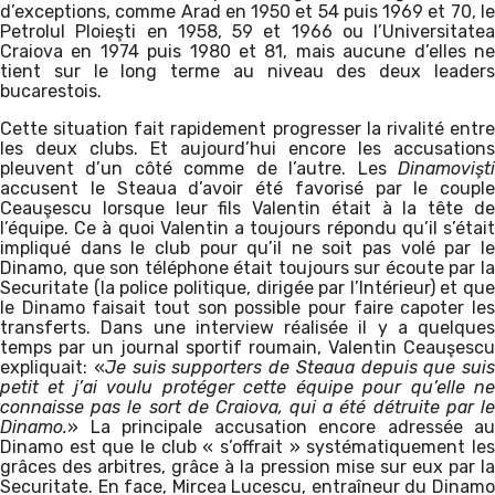
d’exceptions, comme Arad en 1950 et 54 puis 1969 et 70, le
Petrolul Ploieşti en 1958, 59 et 1966 ou l’Universitatea
Craiova en 1974 puis 1980 et 81, mais aucune d’elles ne
tient sur le long terme au niveau des deux leaders
bucarestois.
Cette situation fait rapidement progresser la rivalité entre
les deux clubs. Et aujourd’hui encore les accusations
pleuvent d’un côté comme de l’autre. Les
Dinamovişti
accusent le Steaua d’avoir été favorisé par le couple
Ceauşescu lorsque leur fils Valentin était à la tête de
l’équipe. Ce à quoi Valentin a toujours répondu qu’il s’était
impliqué dans le club pour qu’il ne soit pas volé par le
Dinamo, que son téléphone était toujours sur écoute par la
Securitate (la police politique, dirigée par l’Intérieur) et que
le Dinamo faisait tout son possible pour faire capoter les
transferts. Dans une interview réalisée il y a quelques
temps par un journal sportif roumain, Valentin Ceauşescu
expliquait: «
Je suis supporters de Steaua depuis que suis
petit et j’ai voulu protéger cette équipe pour qu’elle ne
connaisse pas le sort de Craiova, qui a été détruite par le
Dinamo.
» La principale accusation encore adressée au
Dinamo est que le club « s’offrait » systématiquement les
grâces des arbitres, grâce à la pression mise sur eux par la
Securitate. En face, Mircea Lucescu, entraîneur du Dinamo