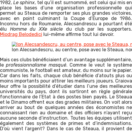
1982,
Le sphinx
, tel qu’il est surnommé, est celui qui mis e
place les bases d’une organisation professionnelle qui
permet au Steaua de remporter ses plus grandes victoires,
avec en point culminant la Coupe d’Europe de 1986.
Inconnu hors de Roumanie, Alecsandrescu a pourtant été
élu
Homme du XXe siècle
du club par les supporters
Miodrag Belodedici
lui-même affirme tout lui devoir.
Ion Alecsandescru, au centre, pose avec le Steaua, n
Mais ces clubs bénéficiaient d’un avantage supplémentaire,
le
professionnalisme masqué
. Comme le veut le systèm
communiste, le football est amateur, du moins sur le papier.
Car dans les faits, chaque club bénéficie d’atouts plus ou
moins importants pour attirer les meilleurs joueurs. Craiova
leur offre la possibilité d’étudier dans l’une des meilleures
universités du pays, dont ils sortiront en règle générale
fonctionnaire de l’Etat à des postes bien payés. Le Steaua
et le Dinamo offrent eux des grades militaires. On voit alors
arriver au bout de quelques années des économistes ne
connaissant rien au domaine et des officiers n’ayant reçu
aucune seconde d’instruction. Toutes les équipes utilisent
également des systèmes de primes et d’indemnisations.
D’où vient l’argent? Dans le cas de Steaua, il provient de