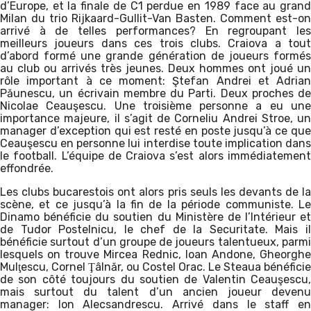
d’Europe, et la finale de C1 perdue en 1989 face au grand
Milan du trio Rijkaard-Gullit-Van Basten. Comment est-on
arrivé à de telles performances? En regroupant les
meilleurs joueurs dans ces trois clubs. Craiova a tout
d’abord formé une grande génération de joueurs formés
au club ou arrivés très jeunes. Deux hommes ont joué un
rôle important à ce moment: Ştefan Andrei et Adrian
Păunescu, un écrivain membre du Parti. Deux proches de
Nicolae Ceauşescu. Une troisième personne a eu une
importance majeure, il s’agit de Corneliu Andrei Stroe, un
manager d’exception qui est resté en poste jusqu’à ce que
Ceauşescu en personne lui interdise toute implication dans
le football. L’équipe de Craiova s’est alors immédiatement
effondrée.
Les clubs bucarestois ont alors pris seuls les devants de la
scène, et ce jusqu’à la fin de la période communiste. Le
Dinamo bénéficie du soutien du Ministère de l’Intérieur et
de Tudor Postelnicu, le chef de la Securitate. Mais il
bénéficie surtout d’un groupe de joueurs talentueux, parmi
lesquels on trouve Mircea Rednic, Ioan Andone, Gheorghe
Mulţescu, Cornel Ţâlnăr, ou Costel Orac. Le Steaua bénéficie
de son côté toujours du soutien de Valentin Ceauşescu,
mais surtout du talent d’un ancien joueur devenu
manager: Ion Alecsandrescu. Arrivé dans le staff en