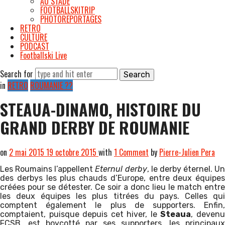
AU STADE
FOOTBALLSKITRIP
PHOTOREPORTAGES
RETRO
CULTURE
PODCAST
Footballski Live
Search for
in
RETRO
ROUMANIE ??
STEAUA-DINAMO, HISTOIRE DU
GRAND DERBY DE ROUMANIE
on
2 mai 2015
19 octobre 2015
with
1 Comment
by
Pierre-Julien Pera
Les Roumains l’appellent
Eternul derby
, le derby éternel. Un
des derbys les plus chauds d’Europe, entre deux équipes
créées pour se détester. Ce soir a donc lieu le match entre
les deux équipes les plus titrées du pays. Celles qui
comptent également le plus de supporters. Enfin,
comptaient, puisque depuis cet hiver, le
Steaua
, deven
FCSB, est boycotté par ses supporters, les principaux