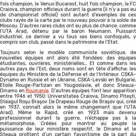
fois champion, le Venus Bucarest, huit fois champion, le FC
Craiova, champion officieux durant la guerre (il n’y a pas eu
de championnat officiel) sont autant d’exemples de ces
clubs rayés de la carte par le nouveau pouvoir à la solde de
Moscou. D’autres rares clubs ont eu plus de chance, comme
l’UTA Arad, détenu par le baron Neumann. Puissant
industriel, ce dernier a vu tous ses biens confisqués, y
compris son club, passé dans le patrimoine de l’Etat.
Toujours selon le modèle communiste soviétique, de
nouvelles équipes ont alors été fondées: des équipes
étudiantes, ouvrières, ministérielles… Et comme dans les
autres pays de l’Est, deux noms sont en tête d’affiche: les
équipes du Ministère de la Défense et de l’Intérieur. CSKA-
Dynamo en Russie et en Ukraine, CSKA-Levski en Bulgarie,
Etoile Rouge-Partizan en Yougoslavie, et donc Steaua-
Dinamo en
Roumanie
. D’autres équipes font leur apparitio
entre 1946 et 1950: Universitatea Craiova, Dinamo Piteşti,
Steagul Roşu Braşov (le Drapeau Rouge de Braşov qui, créé
en 1937, connaît alors le même changement que l’UTA
Arad). Même le Rapid, créé en 1923 mais devenu
professionnel durant la guerre, n’échappe pas à la
métamorphose. Créées pour montrer au peuple la
puissance de leur ministère respectif, le Dinamo et le
Steaua profitent d’un certain favoritisme de la part du