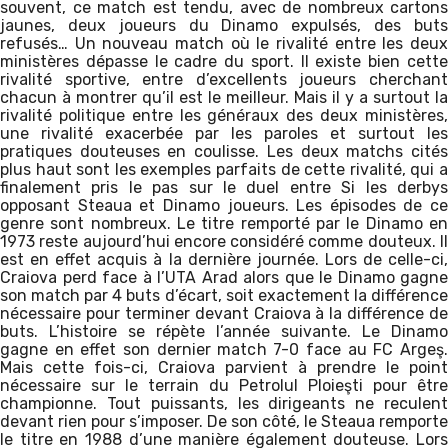
souvent, ce match est tendu, avec de nombreux cartons
jaunes, deux joueurs du Dinamo expulsés, des buts
refusés… Un nouveau match où le rivalité entre les deux
ministères dépasse le cadre du sport. Il existe bien cette
rivalité sportive, entre d’excellents joueurs cherchant
chacun à montrer qu’il est le meilleur. Mais il y a surtout la
rivalité politique entre les généraux des deux ministères,
une rivalité exacerbée par les paroles et surtout les
pratiques douteuses en coulisse. Les deux matchs cités
plus haut sont les exemples parfaits de cette rivalité, qui a
finalement pris le pas sur le duel entre Si les derbys
opposant Steaua et Dinamo joueurs. Les épisodes de ce
genre sont nombreux. Le titre remporté par le Dinamo en
1973 reste aujourd’hui encore considéré comme douteux. Il
est en effet acquis à la dernière journée. Lors de celle-ci,
Craiova perd face à l’UTA Arad alors que le Dinamo gagne
son match par 4 buts d’écart, soit exactement la différence
nécessaire pour terminer devant Craiova à la différence de
buts. L’histoire se répète l’année suivante. Le Dinamo
gagne en effet son dernier match 7-0 face au FC Argeş.
Mais cette fois-ci, Craiova parvient à prendre le point
nécessaire sur le terrain du Petrolul Ploieşti pour être
championne. Tout puissants, les dirigeants ne reculent
devant rien pour s’imposer. De son côté, le Steaua remporte
le titre en 1988 d’une manière également douteuse. Lors