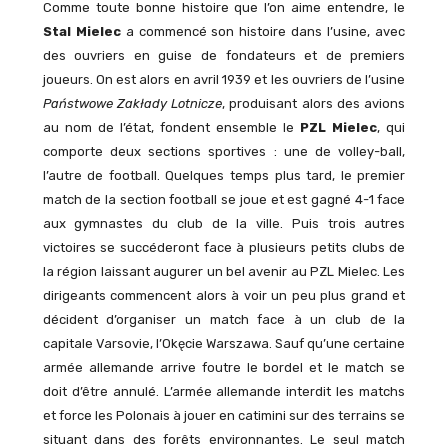
Comme toute bonne histoire que l’on aime entendre, le
Stal Mielec
a commencé son histoire dans l’usine, avec
des ouvriers en guise de fondateurs et de premiers
joueurs. On est alors en avril 1939 et les ouvriers de l’usine
Państwowe Zakłady Lotnicze
, produisant alors des avions
au nom de l’état, fondent ensemble le
PZL Mielec
, qui
comporte deux sections sportives : une de volley-ball,
l’autre de football. Quelques temps plus tard, le premier
match de la section football se joue et est gagné 4-1 face
aux gymnastes du club de la ville. Puis trois autres
victoires se succéderont face à plusieurs petits clubs de
la région laissant augurer un bel avenir au PZL Mielec. Les
dirigeants commencent alors à voir un peu plus grand et
décident d’organiser un match face à un club de la
capitale Varsovie, l’Okęcie Warszawa. Sauf qu’une certaine
armée allemande arrive foutre le bordel et le match se
doit d’être annulé. L’armée allemande interdit les matchs
et force les Polonais à jouer en catimini sur des terrains se
situant dans des forêts environnantes. Le seul match