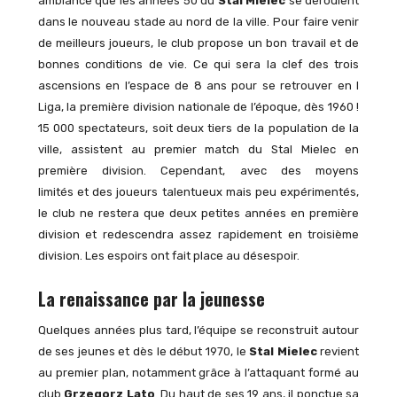
ambiance que les années 50 du
Stal Mielec
se déroulent
dans le nouveau stade au nord de la ville. Pour faire venir
de meilleurs joueurs, le club propose un bon travail et de
bonnes conditions de vie. Ce qui sera la clef des trois
ascensions en l’espace de 8 ans pour se retrouver en I
Liga, la première division nationale de l’époque, dès 1960 !
15 000 spectateurs, soit deux tiers de la population de la
ville, assistent au premier match du Stal Mielec en
première division. Cependant, avec des moyens
limités et des joueurs talentueux mais peu expérimentés,
le club ne restera que deux petites années en première
division et redescendra assez rapidement en troisième
division. Les espoirs ont fait place au désespoir.
La renaissance par la jeunesse
Quelques années plus tard, l’équipe se reconstruit autour
de ses jeunes et dès le début 1970, le
Stal Mielec
revient
au premier plan, notamment grâce à l’attaquant formé au
club
Grzegorz Lato
. Du haut de ses 19 ans, il ponctue sa