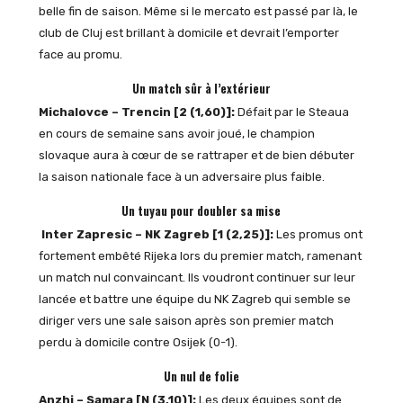
belle fin de saison. Même si le mercato est passé par là, le
club de Cluj est brillant à domicile et devrait l’emporter
face au promu.
Un match sûr à l’extérieur
Michalovce – Trencin [2 (1,60)]:
Défait par le Steaua
en cours de semaine sans avoir joué, le champion
slovaque aura à cœur de se rattraper et de bien débuter
la saison nationale face à un adversaire plus faible.
Un tuyau pour doubler sa mise
Inter Zapresic – NK Zagreb [1 (2,25)]:
Les promus ont
fortement embêté Rijeka lors du premier match, ramenant
un match nul convaincant. Ils voudront continuer sur leur
lancée et battre une équipe du NK Zagreb qui semble se
diriger vers une sale saison après son premier match
perdu à domicile contre Osijek (0-1).
Un nul de folie
Anzhi – Samara [N (3,10)]:
Les deux équipes sont de