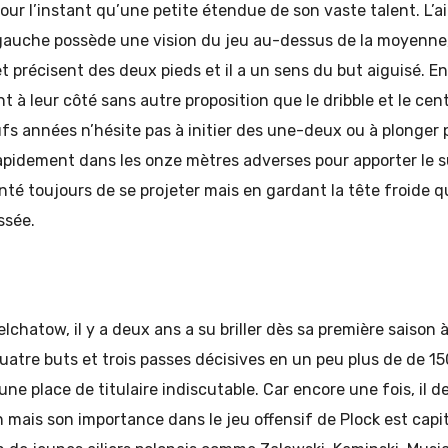
ur l’instant qu’une petite étendue de son vaste talent. L’ail
à gauche possède une vision du jeu au-dessus de la moyenne,
t précisent des deux pieds et il a un sens du but aiguisé. En
nt à leur côté sans autre proposition que le dribble et le ce
fs années n’hésite pas à initier des une-deux ou à plonger pl
rapidement dans les onze mètres adverses pour apporter le 
té toujours de se projeter mais en gardant la tête froide qu
ssée.
lchatow, il y a deux ans a su briller dès sa première saison 
uatre buts et trois passes décisives en un peu plus de de 1
 une place de titulaire indiscutable. Car encore une fois, il de
n mais son importance dans le jeu offensif de Plock est capita