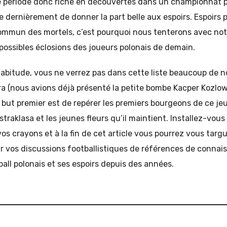
e période donc riche en découvertes dans un championnat pa
e dernièrement de donner la part belle aux espoirs. Espoirs 
commun des mortels, c’est pourquoi nous tenterons avec not
 possibles éclosions des joueurs polonais de demain.
abitude, vous ne verrez pas dans cette liste beaucoup de 
dra (nous avions déjà présenté la petite bombe Kacper Kozlo
 but premier est de repérer les premiers bourgeons de ce je
kstraklasa et les jeunes fleurs qu’il maintient. Installez-vous
os crayons et à la fin de cet article vous pourrez vous targu
r vos discussions footballistiques de références de connai
ball polonais et ses espoirs depuis des années.