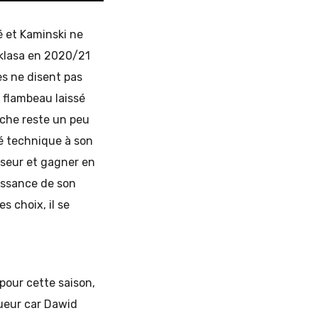
é et Kaminski ne
aklasa en 2020/21
es ne disent pas
e flambeau laissé
auche reste un peu
té technique à son
sseur et gagner en
uissance de son
s choix, il se
 pour cette saison,
joueur car Dawid