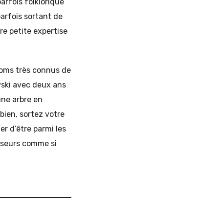
rfois folklorique
parfois sortant de
re petite expertise
noms très connus de
wski avec deux ans
une arbre en
 bien, sortez votre
er d’être parmi les
sseurs comme si