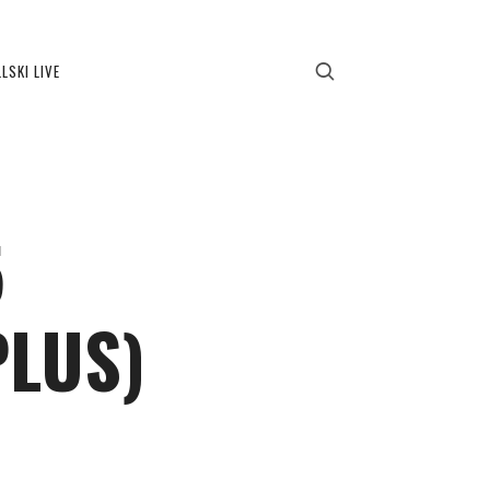
LSKI LIVE
5
PLUS)