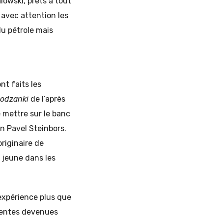
lowski, prêts à tout
 avec attention les
du pétrole mais
ont faits les
odzanki
de l’après
e mettre sur le banc
on Pavel Steinbors.
riginaire de
 jeune dans les
expérience plus que
ttentes devenues