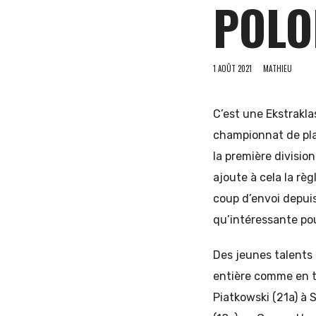
POLO
et
1 AOÛT 2021
MATHIEU
C’est une Ekstrakla
d'Europe
championnat de pla
la première division
ajoute à cela la rè
de
coup d’envoi depuis
qu’intéressante pou
l'Est
Des jeunes talents
entière comme en té
Piatkowski (21a) à