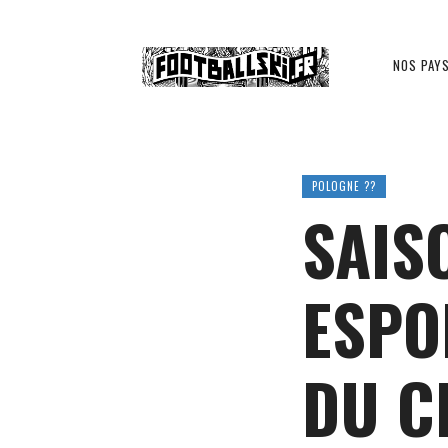
Footballski
NOS PAY
Le
POLOGNE ??
SAIS
football
ESPO
d'Europe
DU C
centrale