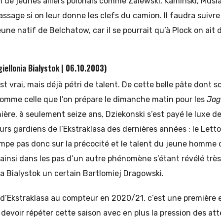
 de jeunes ailiers polonais comme Zalewski, Kaminski, Musia
assage si on leur donne les clefs du camion. Il faudra suivre
ne natif de Belchatow, car il se pourrait qu’à Plock on ait 
giellonia Bialystok | 06.10.2003)
’est vrai, mais déjà pétri de talent. De cette belle pâte dont s
comme celle que l’on prépare le dimanche matin pour les
Jag
nière, à seulement seize ans, Dziekonski s’est payé le luxe d
eurs gardiens de l’Ekstraklasa des dernières années : le Lett
mpe pas donc sur la précocité et le talent du jeune homme o
ainsi dans les pas d’un autre phénomène s’étant révélé très
a Bialystok un certain Bartlomiej Dragowski.
d’Ekstraklasa au compteur en 2020/21, c’est une première 
 devoir répéter cette saison avec en plus la pression des a