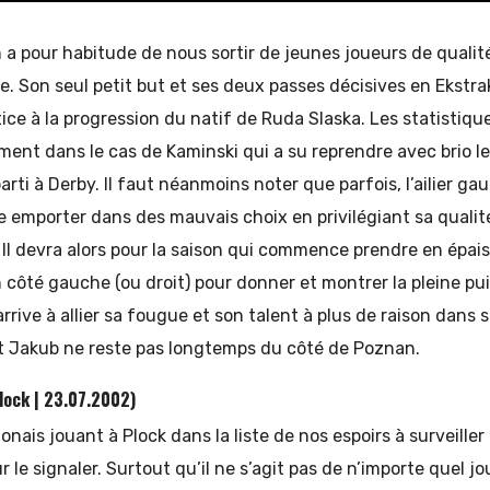
a pour habitude de nous sortir de jeunes joueurs de qualit
le. Son seul petit but et ses deux passes décisives en Ekstr
ice à la progression du natif de Ruda Slaska. Les statistiqu
ement dans le cas de Kaminski qui a su reprendre avec brio l
arti à Derby. Il faut néanmoins noter que parfois, l’ailier g
sse emporter dans des mauvais choix en privilégiant sa quali
. Il devra alors pour la saison qui commence prendre en épai
n côté gauche (ou droit) pour donner et montrer la pleine p
arrive à allier sa fougue et son talent à plus de raison dans se
it Jakub ne reste pas longtemps du côté de Poznan.
lock | 23.07.2002)
nais jouant à Plock dans la liste de nos espoirs à surveiller
r le signaler. Surtout qu’il ne s’agit pas de n’importe quel 