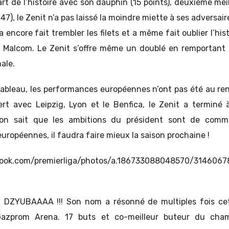
art de l’histoire avec son dauphin (15 points), deuxième mei
+47), le Zenit n’a pas laissé la moindre miette à ses adversai
ncore fait trembler les filets et a même fait oublier l’hist
e Malcom. Le Zenit s’offre même un doublé en remportant 
ale.
 tableau, les performances européennes n’ont pas été au r
rt avec Leipzig, Lyon et le Benfica, le Zenit a terminé à
 sait que les ambitions du président sont de commenc
européennes, il faudra faire mieux la saison prochaine !
book.com/premierliga/photos/a.186733088048570/314606
 DZYUBAAAA !!! Son nom a résonné de multiples fois cet
Gazprom Arena. 17 buts et co-meilleur buteur du cha