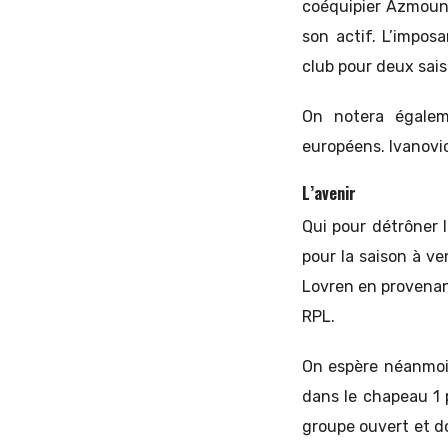
coéquipier Azmoun, 
son actif. L’impo
club pour deux sais
On notera égalem
européens. Ivanovic
L’avenir
Qui pour détrôner l
pour la saison à v
Lovren en provenanc
RPL.
On espère néanmoi
dans le chapeau 1 
groupe ouvert et do