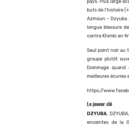
pays. Plus large éc
buts de l’histoire (
Azmoun – Dzyuba a e
longue blessure d
contre Khimki en fin
Seul point noir au
groupe plutôt ouve
Dommage quand on
meilleures écuries 
https://www.face
Le joueur clé
DZYUBA
, DZYUBA,
enceintes de la 