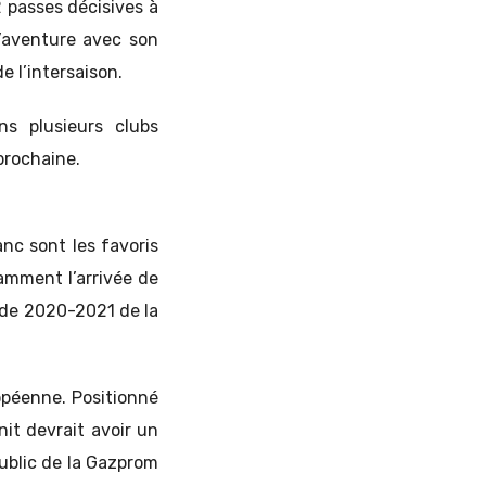
2 passes décisives à
’aventure avec son
 l’intersaison.
s plusieurs clubs
prochaine.
anc sont les favoris
amment l’arrivée de
sode 2020-2021 de la
péenne. Positionné
it devrait avoir un
public de la Gazprom