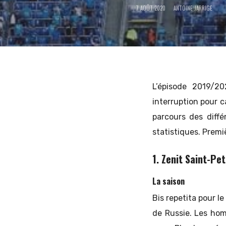
7 AOÛT 2020
ANTOINE JARRIGE
et
d'Europe
L’épisode 2019/2
interruption pour c
parcours des diffé
de
statistiques. Premi
1. Zenit Saint-Pe
l'Est
La saison
Bis repetita pour 
de Russie. Les ho