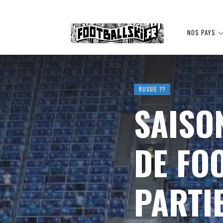
Footballski
NOS PAYS
Le
RUSSIE ??
SAISO
football
DE FO
d'Europe
PARTIE
centrale