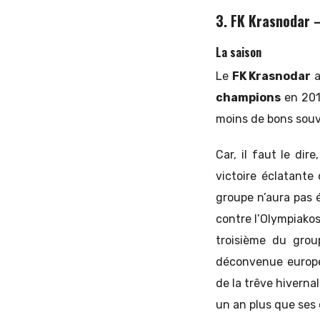
3. FK Krasnodar 
La saison
Le
FK Krasnodar
a
champions
en 2018
moins de bons souv
Car, il faut le dir
victoire éclatante
groupe n’aura pas 
contre l’Olympiakos
troisième du group
déconvenue europée
de la trêve hiverna
un an plus que ses 