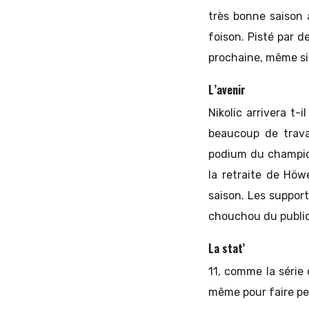
très bonne saison
foison. Pisté par d
prochaine, même si l
L’avenir
Nikolic arrivera t-
beaucoup de trava
podium du champion
la retraite de Höw
saison. Les support
chouchou du public
La stat’
11, comme la série
même pour faire pe