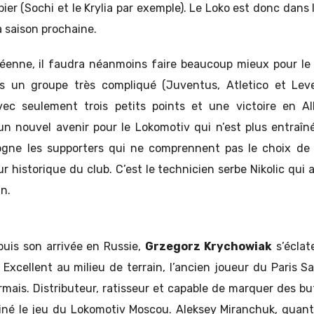
pier (Sochi et le Krylia par exemple). Le Loko est donc dans 
 saison prochaine.
éenne, il faudra néanmoins faire beaucoup mieux pour le c
s un groupe très compliqué (Juventus, Atletico et Leve
vec seulement trois petits points et une victoire en Al
n nouvel avenir pour le Lokomotiv qui n’est plus entraîn
rogne les supporters qui ne comprennent pas le choix de l
ur historique du club. C’est le technicien serbe Nikolic qui 
n.
uis son arrivée en Russie,
Grzegorz Krychowiak
s’éclat
Excellent au milieu de terrain, l’ancien joueur du Paris S
ais. Distributeur, ratisseur et capable de marquer des but
miné le jeu du Lokomotiv Moscou. Aleksey Miranchuk, quant à