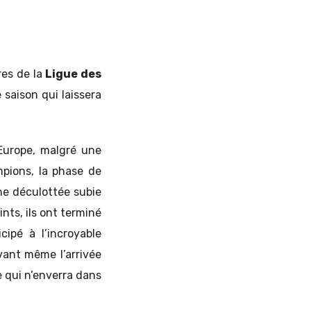
res de la
Ligue des
 saison qui laissera
l’Europe, malgré une
mpions, la phase de
e déculottée subie
nts, ils ont terminé
cipé à l’incroyable
vant même l’arrivée
e qui n’enverra dans