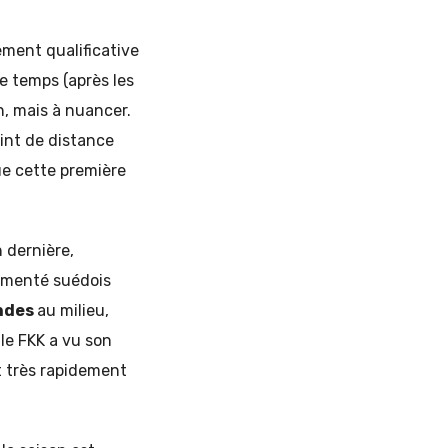
ement qualificative
e temps (après les
n, mais à nuancer.
oint de distance
ue cette première
n dernière,
rimenté suédois
ndes
au milieu,
 le FKK a vu son
it très rapidement