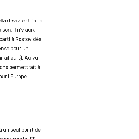
la devraient faire
son. Il n’y aura
parti à Rostov dès
dense pour un
 ailleurs). Au vu
ions permettrait à
our l’Europe
à un seul point de