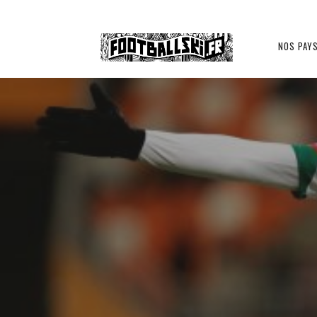
Footballski
NOS PAY
Le
EUROPE ORIENTALE
NOS PA
football
d'Europe
centrale