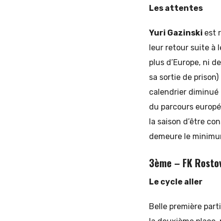
Les attentes
Yuri Gazinski
est 
leur retour suite à 
plus d’Europe, ni d
sa sortie de prison) 
calendrier diminué 
du parcours europée
la saison d’être co
demeure le minimum
3ème – FK Rostov
Le cycle aller
Belle première part