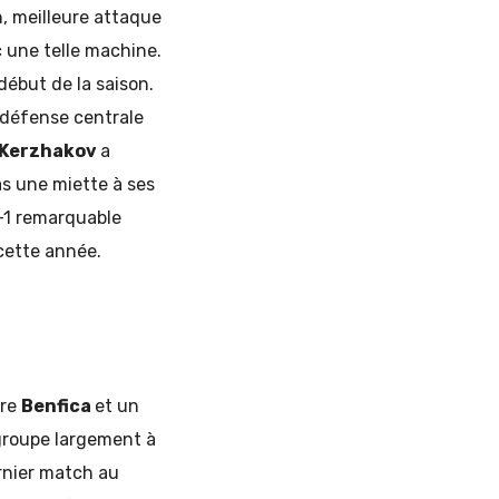
n, meilleure attaque
c une telle machine.
début de la saison.
a défense centrale
Kerzhakov
a
pas une miette à ses
6-1 remarquable
 cette année.
tre
Benfica
et un
 groupe largement à
rnier match au