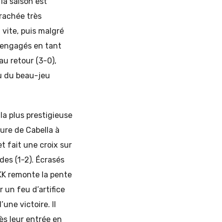
la saison est
rachée très
vite, puis malgré
t engagés en tant
au retour (3-0),
u du beau-jeu
la plus prestigieuse
sure de Cabella à
t fait une croix sur
des (1-2). Écrasés
FKK remonte la pente
ur un feu d’artifice
une victoire. Il
ès leur entrée en