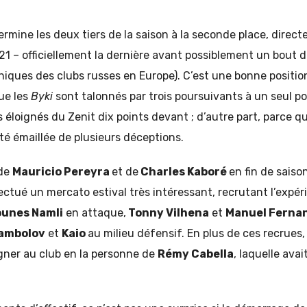
ermine les deux tiers de la saison à la seconde place, direct
1 – officiellement la dernière avant possiblement un bout d
iques des clubs russes en Europe). C’est une bonne positio
ue les
Byki
sont talonnés par trois poursuivants à un seul p
 éloignés du Zenit dix points devant ; d’autre part, parce q
été émaillée de plusieurs déceptions.
 de
Mauricio Pereyra
et de
Charles Kaboré
en fin de saiso
ectué un mercato estival très intéressant, recrutant l’expé
ounes Namli
en attaque,
Tonny Vilhena
et
Manuel Ferna
Kambolov
et
Kaio
au milieu défensif. En plus de ces recrues,
gner au club en la personne de
Rémy Cabella
, laquelle ava