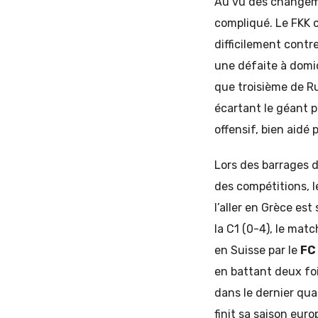
Au vu des changemen
compliqué. Le FKK 
difficilement contr
une défaite à domi
que troisième de Ru
écartant le géant 
offensif, bien aidé 
Lors des barrages d
des compétitions, 
l’aller en Grèce es
la C1 (0-4), le mat
en Suisse par le
FC
en battant deux fo
dans le dernier quar
finit sa saison eur