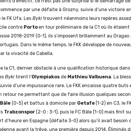
ts d’effectif, ce n’est pas une surprise si le démarrage de 
commence par une défaite à Grozny, suivie d’une victoire ar
e le FK Ufa. Les
Byki
trouvent néanmoins leurs repères assez 
cile contre
Porto
en tour préliminaire de la C1 où ils étaien
ssie 2018-2019 (0-1), ils s’imposent brillamment au Dragao 
portugais. Dans le même temps, le FKK développe de nouvea
par la vivacité de Cabella.
e la C1, dernier obstacle à une qualification historique dans 
les
Byki
tirent l’
Olympiakos
de
Mathieu Valbuena
. La bles
t suivie d’une impuissance rare. Le FKK encaisse quatre buts e
ch retour ne permettant que de faire illusion quelques secon
 Bâle
(0-5) et battus à domicile par
Getafe
(1-2) en C3, le 
is
Trabzonspor
(2-0 ; 3-1), puis le FC Bâle (1-0) mais finit s
t d’heure en Espagne (défaite 3-0) alors qu’il avait besoin d’
opéenne avant la trêve, une première depuis 2014. Éliminés d