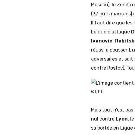
Moscou), le Zénit r
(37 buts marqués) e
Il faut dire que l
Le duo d’attaque
D
Ivanovic
–
Rakits
réussi à pousser
L
adversaires et sait
contre Rostov). Tou
©RPL
Mais tout n’est pas
nul contre
Lyon
, l
sa portée en Ligue