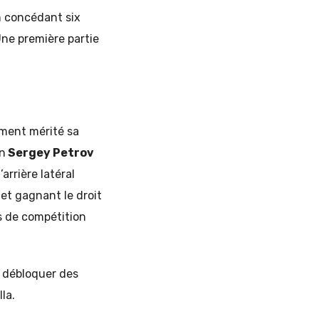
n concédant six
Une première partie
ement mérité sa
en
Sergey Petrov
arrière latéral
 et gagnant le droit
s de compétition
e débloquer des
la.