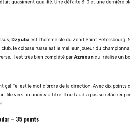
 était quasiment qualifié. Une défaite 3-0 et une dernière pl
ssus,
Dzyuba
est l’homme clé du Zénit Saint Pétersbourg. M
 club, le colosse russe est le meilleur joueur du championn
erse, il est très bien complété par
Azmoun
qui réalise un b
t ça! Tel est le mot d’ordre de la direction. Avec dix points 
it file vers un nouveau titre. Il ne faudra pas se relâcher po
!
dar – 35 points