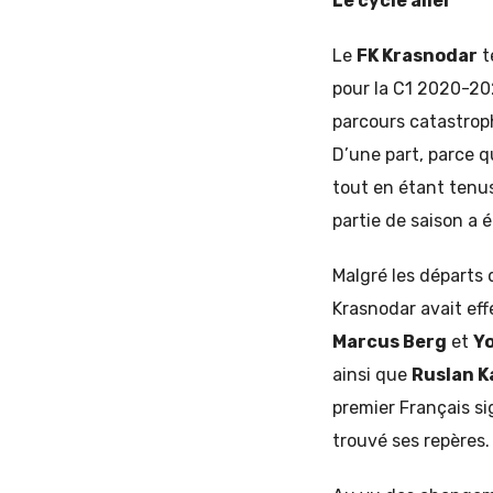
Le cycle aller
Le
FK Krasnodar
t
pour la C1 2020-202
parcours catastroph
D’une part, parce q
tout en étant tenus
partie de saison a 
Malgré les départs
Krasnodar avait eff
Marcus Berg
et
Y
ainsi que
Ruslan 
premier Français si
trouvé ses repères.