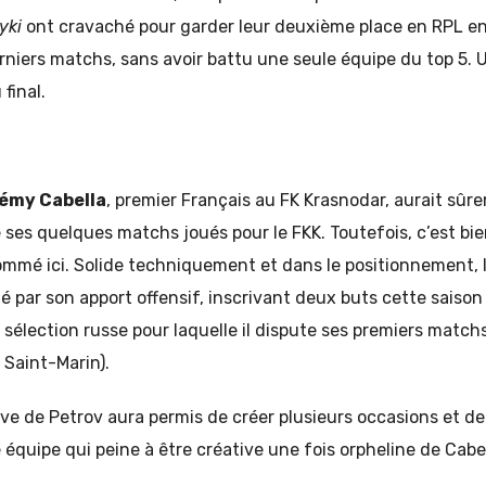
yki
ont cravaché pour garder leur deuxième place en RPL e
erniers matchs, sans avoir battu une seule équipe du top 5. 
 final.
émy Cabella
, premier Français au FK Krasnodar, aurait sûr
ge ses quelques matchs joués pour le FKK. Toutefois, c’est bi
ommé ici. Solide techniquement et dans le positionnement, l’
ué par son apport offensif, inscrivant deux buts cette saison
sélection russe pour laquelle il dispute ses premiers match
 Saint-Marin).
sive de Petrov aura permis de créer plusieurs occasions et d
 équipe qui peine à être créative une fois orpheline de Cabel