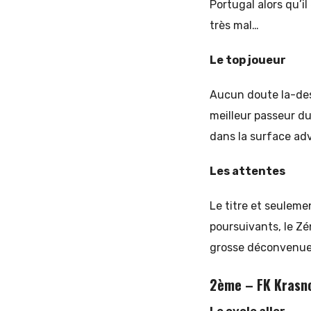
Portugal alors qu’il
très mal…
Le top joueur
Aucun doute la-de
meilleur passeur du
dans la surface adv
Les attentes
Le titre et seulemen
poursuivants, le Zén
grosse déconvenue
2ème – FK Krasno