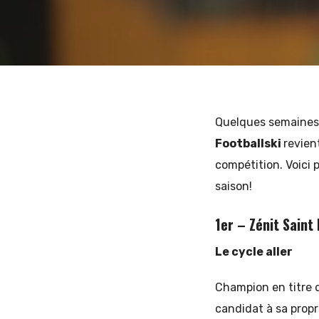
6 JANVIER 2020
ANTOINE JARRIGE
et
d'Europe
Quelques semaines a
Footballski
revien
compétition. Voici 
de
saison!
1er – Zénit Saint
l'Est
Le cycle aller
Champion en titre d
candidat à sa prop