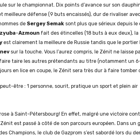
oule sur le championnat. Dix points d’avance sur son dauphi
t meilleure défense (9 buts encaissés), dur de rivaliser ave
es hommes de
Sergey Semak
sont plus que sérieux depuis le 
zyuba
–
Azmoun
fait des étincelles (18 buts à eux deux), l
ky
est clairement la meilleure de Russie tandis que le portier
unev
sur la touche. Vous l’aurez compris, le Zénit ne laisse 
 faire taire les autres prétendants au titre (notamment un 
jours en lice en coupe, le Zénit sera très dur à faire tomber
 rose à Saint-Pétersbourg! En effet, malgré une victoire con
e Zénit est passé à côté de son parcours européen. Dans un
 des Champions, le club de Gazprom s’est sabordé lors du de