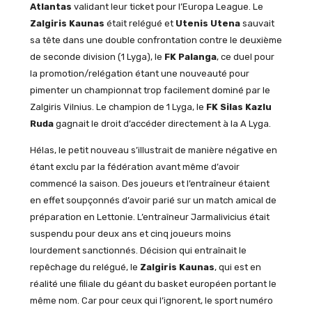
Atlantas
validant leur ticket pour l’Europa League. Le
Zalgiris Kaunas
était relégué et
Utenis Utena
sauvait
sa tête dans une double confrontation contre le deuxième
de seconde division (1 Lyga), le
FK Palanga
, ce duel pour
la promotion/relégation étant une nouveauté pour
pimenter un championnat trop facilement dominé par le
Zalgiris Vilnius. Le champion de 1 Lyga, le
FK Silas Kazlu
Ruda
gagnait le droit d’accéder directement à la A Lyga.
Hélas, le petit nouveau s’illustrait de manière négative en
étant exclu par la fédération avant même d’avoir
commencé la saison. Des joueurs et l’entraîneur étaient
en effet soupçonnés d’avoir parié sur un match amical de
préparation en Lettonie. L’entraîneur Jarmalivicius était
suspendu pour deux ans et cinq joueurs moins
lourdement sanctionnés. Décision qui entraînait le
repêchage du relégué, le
Zalgiris Kaunas
,
qui est en
réalité une filiale du géant du basket européen portant le
même nom. Car pour ceux qui l’ignorent, le sport numéro