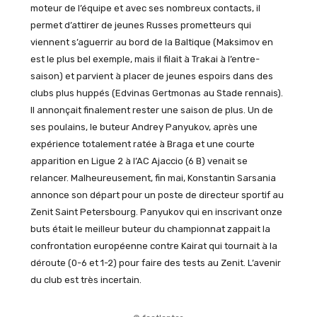
moteur de l’équipe et avec ses nombreux contacts, il
permet d’attirer de jeunes Russes prometteurs qui
viennent s’aguerrir au bord de la Baltique (Maksimov en
est le plus bel exemple, mais il filait à Trakai à l’entre-
saison) et parvient à placer de jeunes espoirs dans des
clubs plus huppés (Edvinas Gertmonas au Stade rennais).
Il annonçait finalement rester une saison de plus. Un de
ses poulains, le buteur Andrey Panyukov, après une
expérience totalement ratée à Braga et une courte
apparition en Ligue 2 à l’AC Ajaccio (6 B) venait se
relancer. Malheureusement, fin mai, Konstantin Sarsania
annonce son départ pour un poste de directeur sportif au
Zenit Saint Petersbourg. Panyukov qui en inscrivant onze
buts était le meilleur buteur du championnat zappait la
confrontation européenne contre Kairat qui tournait à la
déroute (0-6 et 1-2) pour faire des tests au Zenit. L’avenir
du club est très incertain.