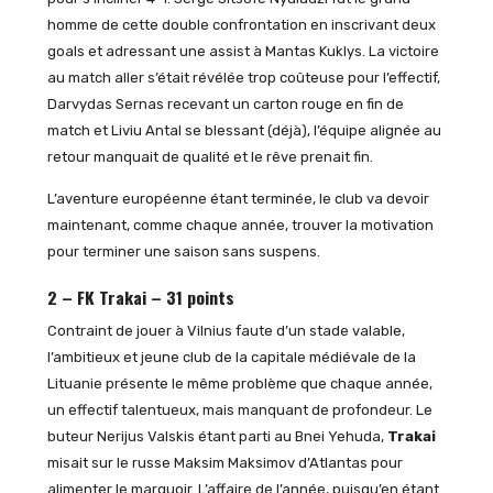
homme de cette double confrontation en inscrivant deux
goals et adressant une assist à Mantas Kuklys. La victoire
au match aller s’était révélée trop coûteuse pour l’effectif,
Darvydas Sernas recevant un carton rouge en fin de
match et Liviu Antal se blessant (déjà), l’équipe alignée au
retour manquait de qualité et le rêve prenait fin.
L’aventure européenne étant terminée, le club va devoir
maintenant, comme chaque année, trouver la motivation
pour terminer une saison sans suspens.
2 – FK Trakai – 31 points
Contraint de jouer à Vilnius faute d’un stade valable,
l’ambitieux et jeune club de la capitale médiévale de la
Lituanie présente le même problème que chaque année,
un effectif talentueux, mais manquant de profondeur. Le
buteur Nerijus Valskis étant parti au Bnei Yehuda,
Trakai
misait sur le russe Maksim Maksimov d’Atlantas pour
alimenter le marquoir. L’affaire de l’année, puisqu’en étant