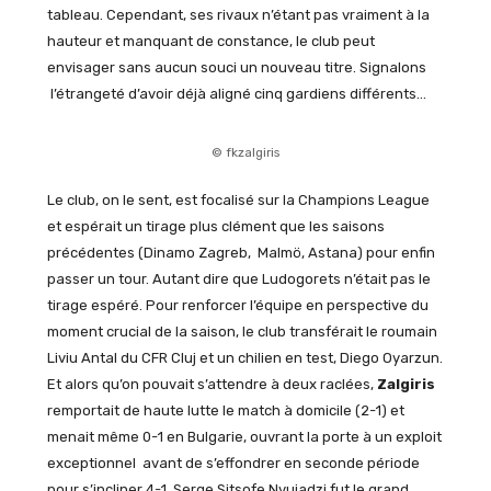
tableau. Cependant, ses rivaux n’étant pas vraiment à la
hauteur et manquant de constance, le club peut
envisager sans aucun souci un nouveau titre. Signalons
l’étrangeté d’avoir déjà aligné cinq gardiens différents…
© fkzalgiris
Le club, on le sent, est focalisé sur la Champions League
et espérait un tirage plus clément que les saisons
précédentes (Dinamo Zagreb, Malmö, Astana) pour enfin
passer un tour. Autant dire que Ludogorets n’était pas le
tirage espéré. Pour renforcer l’équipe en perspective du
moment crucial de la saison, le club transférait le roumain
Liviu Antal du CFR Cluj et un chilien en test, Diego Oyarzun.
Et alors qu’on pouvait s’attendre à deux raclées,
Zalgiris
remportait de haute lutte le match à domicile (2-1) et
menait même 0-1 en Bulgarie, ouvrant la porte à un exploit
exceptionnel avant de s’effondrer en seconde période
pour s’incliner 4-1. Serge Sitsofe Nyuiadzi fut le grand