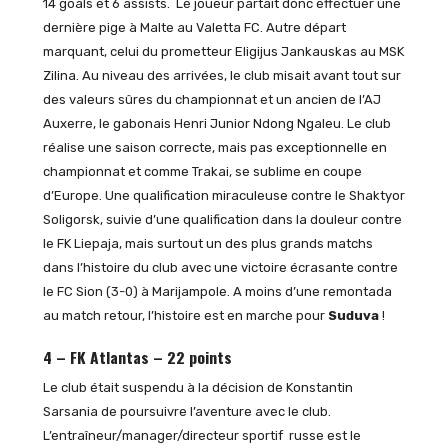
14 goals et 6 assists. Le joueur partait donc effectuer une
dernière pige à Malte au Valetta FC. Autre départ
marquant, celui du prometteur Eligijus Jankauskas au MSK
Zilina. Au niveau des arrivées, le club misait avant tout sur
des valeurs sûres du championnat et un ancien de l’AJ
Auxerre, le gabonais Henri Junior Ndong Ngaleu. Le club
réalise une saison correcte, mais pas exceptionnelle en
championnat et comme Trakai, se sublime en coupe
d’Europe. Une qualification miraculeuse contre le Shaktyor
Soligorsk, suivie d’une qualification dans la douleur contre
le FK Liepaja, mais surtout un des plus grands matchs
dans l’histoire du club avec une victoire écrasante contre
le FC Sion (3-0) à Marijampole. A moins d’une remontada
au match retour, l’histoire est en marche pour
Suduva
!
4 – FK Atlantas – 22 points
Le club était suspendu à la décision de Konstantin
Sarsania de poursuivre l’aventure avec le club.
L’entraîneur/manager/directeur sportif russe est le