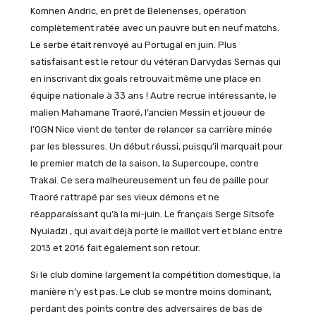
Komnen Andric, en prêt de Belenenses, opération
complètement ratée avec un pauvre but en neuf matchs.
Le serbe était renvoyé au Portugal en juin. Plus
satisfaisant est le retour du vétéran Darvydas Sernas qui
en inscrivant dix goals retrouvait même une place en
équipe nationale à 33 ans ! Autre recrue intéressante, le
malien Mahamane Traoré, l’ancien Messin et joueur de
l’OGN Nice vient de tenter de relancer sa carrière minée
par les blessures. Un début réussi, puisqu’il marquait pour
le premier match de la saison, la Supercoupe, contre
Trakai. Ce sera malheureusement un feu de paille pour
Traoré rattrapé par ses vieux démons et ne
réapparaissant qu’à la mi-juin. Le français Serge Sitsofe
Nyuiadzi , qui avait déjà porté le maillot vert et blanc entre
2013 et 2016 fait également son retour.
Si le club domine largement la compétition domestique, la
manière n’y est pas. Le club se montre moins dominant,
perdant des points contre des adversaires de bas de