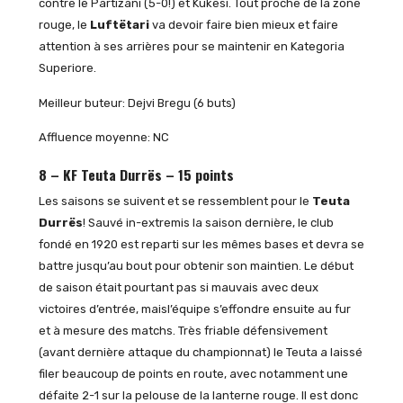
contre le Partizani (5-0!) et Kukësi. Tout proche de la zone
rouge, le
Luftëtari
va devoir faire bien mieux et faire
attention à ses arrières pour se maintenir en Kategoria
Superiore.
Meilleur buteur: Dejvi Bregu (6 buts)
Affluence moyenne: NC
8 – KF Teuta Durrës – 15 points
Les saisons se suivent et se ressemblent pour le
Teuta
Durrës
! Sauvé in-extremis la saison dernière, le club
fondé en 1920 est reparti sur les mêmes bases et devra se
battre jusqu’au bout pour obtenir son maintien. Le début
de saison était pourtant pas si mauvais avec deux
victoires d’entrée, maisl’équipe s’effondre ensuite au fur
et à mesure des matchs. Très friable défensivement
(avant dernière attaque du championnat) le Teuta a laissé
filer beaucoup de points en route, avec notamment une
défaite 2-1 sur la pelouse de la lanterne rouge. Il est donc