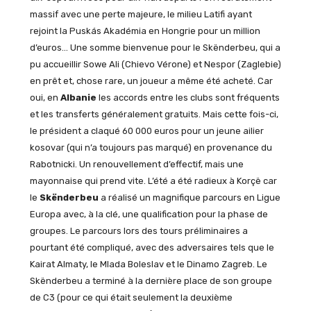
massif avec une perte majeure, le milieu Latifi ayant
rejoint la Puskás Akadémia en Hongrie pour un million
d’euros… Une somme bienvenue pour le Skënderbeu, qui a
pu accueillir Sowe Ali (Chievo Vérone) et Nespor (Zaglebie)
en prêt et, chose rare, un joueur a même été acheté. Car
oui, en
Albanie
les accords entre les clubs sont fréquents
et les transferts généralement gratuits. Mais cette fois-ci,
le président a claqué 60 000 euros pour un jeune ailier
kosovar (qui n’a toujours pas marqué) en provenance du
Rabotnicki. Un renouvellement d’effectif, mais une
mayonnaise qui prend vite. L’été a été radieux à Korçë car
le
Skënderbeu
a réalisé un magnifique parcours en Ligue
Europa avec, à la clé, une qualification pour la phase de
groupes. Le parcours lors des tours préliminaires a
pourtant été compliqué, avec des adversaires tels que le
Kairat Almaty, le Mlada Boleslav et le Dinamo Zagreb. Le
Skënderbeu a terminé à la dernière place de son groupe
de C3 (pour ce qui était seulement la deuxième