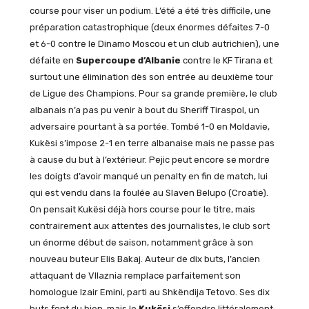
course pour viser un podium. L’été a été très difficile, une
préparation catastrophique (deux énormes défaites 7-0
et 6-0 contre le Dinamo Moscou et un club autrichien), une
défaite en
Supercoupe d’Albanie
contre le KF Tirana et
surtout une élimination dès son entrée au deuxième tour
de Ligue des Champions. Pour sa grande première, le club
albanais n’a pas pu venir à bout du Sheriff Tiraspol, un
adversaire pourtant à sa portée. Tombé 1-0 en Moldavie,
Kukësi s’impose 2-1 en terre albanaise mais ne passe pas
à cause du but à l’extérieur. Pejic peut encore se mordre
les doigts d’avoir manqué un penalty en fin de match, lui
qui est vendu dans la foulée au Slaven Belupo (Croatie).
On pensait Kukësi déjà hors course pour le titre, mais
contrairement aux attentes des journalistes, le club sort
un énorme début de saison, notamment grâce à son
nouveau buteur Elis Bakaj. Auteur de dix buts, l’ancien
attaquant de Vllaznia remplace parfaitement son
homologue Izair Emini, parti au Shkëndija Tetovo. Ses dix
buts font du bien, mais le
Kukësi
s’effondre littéralement