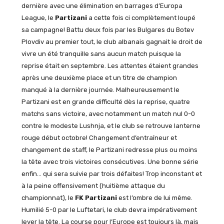
dernière avec une élimination en barrages d’Europa
League, le
Partizani
a cette fois ci complètement loupé
sa campagne! Battu deux fois par les Bulgares du Botev
Plovdiv au premier tout, le club albanais gagnait le droit de
vivre un été tranquille sans aucun match puisque la
reprise était en septembre. Les attentes étaient grandes
après une deuxième place et un titre de champion
manqué à la dernière journée. Malheureusement le
Partizani est en grande difficulté dès la reprise, quatre
matchs sans victoire, avec notamment un match nul 0-0
contre le modeste Lushnja, et le club se retrouve lanterne
rouge début octobre! Changement d’entraîneur et
changement de staff, le Partizani redresse plus ou moins
la tête avec trois victoires consécutives. Une bonne série
enfin… qui sera suivie par trois défaites! Trop inconstant et
à la peine offensivement (huitième attaque du
championnat), le
FK Partizani
est l’ombre de lui même.
Humilié 5-0 par le Luftetari, le club devra impérativement
lever la tête. La course pour l’Europe est toujours là, mais