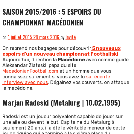
SAISON 2015/2016 : 5 ESPOIRS DU
CHAMPIONNAT MACÉDONIEN
on
1 juillet 2015
28 mars 2016
by
Invité
On reprend nos bagages pour découvrir
5 nouveaux
espoirs d’un nouveau championnat Footballski
.
Aujourd’hui, direction la
Macédoine
avec comme guide
Aleksandar Zlateski, papa du site
MacedonianFootball.com
et un homme que vous
connaissez surement si vous avez lu
sa récente
interview avec nous
. Dégainez vos couverts, on attaque
la macédoine.
Marjan Radeski (Metalurg | 10.02.1995)
Radeski est un joueur polyvalent capable de jouer sur
une aile ou devant le but. Capitaine du Metalurg à
seulement 20 ans, il a été le véritable meneur de cette
jeune équipe qui a terminé à la sixième place du