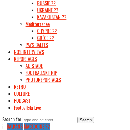
RUSSIE ??
UKRAINE ??
KAZAKHSTAN ??
Méditerranée
CHYPRE ??
GRÈCE ??
PAYS BALTES
NOS INTERVIEWS
REPORTAGES
AU STADE
FOOTBALLSKITRIP
PHOTOREPORTAGES
RETRO
CULTURE
PODCAST
Footballski Live
Search for
in
BALKANS
MACÉDOINE ??