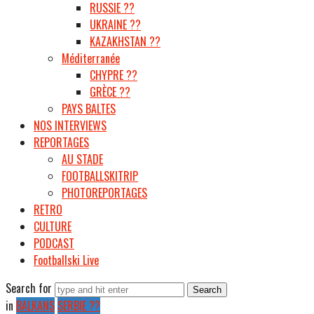
RUSSIE ??
UKRAINE ??
KAZAKHSTAN ??
Méditerranée
CHYPRE ??
GRÈCE ??
PAYS BALTES
NOS INTERVIEWS
REPORTAGES
AU STADE
FOOTBALLSKITRIP
PHOTOREPORTAGES
RETRO
CULTURE
PODCAST
Footballski Live
Search for
in
BALKANS
SERBIE ??