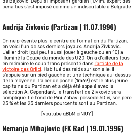
de Bajkovic. Depuis l’imposant gardien (1,91m) expert des
penalties s’est imposé comme un indiscutable à Belgrade
!
Andrija Zivkovic (Partizan | 11.07.1996)
On ne présente plus le centre de formation du Partizan,
en voici l’un de ses derniers joyaux: Andrija Zivkovic.
L’ailier droit (qui peut aussi jouer à gauche ou en 10) a
illuminé la Coupe du monde des U20. On a d’ailleurs tous
en mémoire le coup franc présenté dans
l’article de la
victoire des Orlici
. Habitué des raids sur son aile, il
s’appuie sur un pied gauche et une technique au-dessus
de la moyenne. L’ailier de poche (1m69) est le plus jeune
capitaine du Partizan et a déjà été appelé avec la
sélection A. Cependant, le transfert de Zivkovic sera
compliqué. Le fond de Pini Zahavi possède 50 %, son père
25 % et les 25 derniers pourcents sont au Partizan.
[youtube qBbMIoiNIUY]
Nemanja Mihajlovic (FK Rad | 19.01.1996)