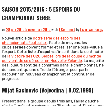
SAISON 2015/2016 : 5 ESPOIRS DU
CHAMPIONNAT SERBE
on
29 juin 2015
5 novembre 2015
with
1 Comment
by
Lazar Van Parijs
Nouvel article de
notre série des espoirs des
championnats Footballski
. Faute de moyens, les
clubs
serbes
doivent former et réaliser une plus-value à
l’export. Cette liste d’
espoirs
s’inscrit dans la continuité
de
la victoire des U20 Serbes lors de la coupe du monde
qui vient de se dérouler en Nouvelle-Zélande
. La majorité
des joueurs sont déjà confirmés dans le championnat, ne
demandant qu’une offre de l’étranger pour partir,
découvrir un nouveau championnat et continuer de
progresser.
Mijat Gacinovic (Vojvodina | 8.02.1995)
Présent dans le groupe depuis trois ans, l’ailier gauche
s’est affirmé cette saison avec 25 matchs, et 11 buts, une