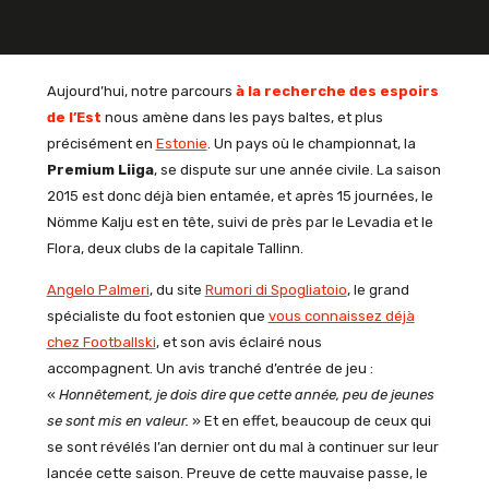
Aujourd’hui, notre parcours
à la recherche des espoirs
de l’Est
nous amène dans les pays baltes, et plus
précisément en
Estonie
. Un pays où le championnat, la
Premium Liiga
, se dispute sur une année civile. La saison
2015 est donc déjà bien entamée, et après 15 journées, le
Nömme Kalju est en tête, suivi de près par le Levadia et le
Flora, deux clubs de la capitale Tallinn.
Angelo Palmeri
, du site
Rumori di Spogliatoio
, le grand
spécialiste du foot estonien que
vous connaissez déjà
chez Footballski
, et son avis éclairé nous
accompagnent. Un avis tranché d’entrée de jeu :
«
Honnêtement, je dois dire que cette année, peu de jeunes
se sont mis en valeur.
» Et en effet, beaucoup de ceux qui
se sont révélés l’an dernier ont du mal à continuer sur leur
lancée cette saison. Preuve de cette mauvaise passe, le