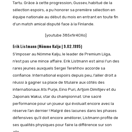
Tartu. Grâce à cette progression, Gussev, habitué de la
sélection espoirs, a pu honorer sa première sélection en
équipe nationale au début du mois en entrant en toute fin
d’un match amical disputé face à la Finlande.
[youtube 385x1ir4OXo]
Erik Listmann (Nömme Kalju | 9.02.1995)
S’imposer au Nömme Kalju, le leader de Premium Liiga,
n’est pas une mince affaire. Erik Listmann est ainsi l’un des
rares jeunes auxquels Sergei Terehhov accorde sa
confiance. International espoirs depuis peu, l’ailier droit a
réussi à gagner sa place de titulaire aux côtés des
internationaux Ats Purje, Eino Puri, Artjom Dimitijev et du
Japonais Wakui, star du championnat. Une sacré
performance pour un joueur qui évoluait encore avec la
réserve l’an dernier ! Malgré des lacunes dans les phases
défensives qu’il doit encore améliorer, Listmann profite de
ses qualités physiques pour faire la différence sur son
aile.