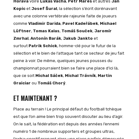
Hořava
voire
Lukáš Vácha
,
Petr Mareš
et autres
Jan
Kopic
et
Josef Šural
, la sélection s’écrit dorénavant
avec une colonne vertébrale rajeunie faite de joueurs
comme
Vladimir Darida
,
Pavel Kadeřábek
,
Michael
Lüftner
,
Tomas Kalas
,
Tomáš Souček
,
Jaromír
Zmrhal
,
Antonín Barák
,
Jakub Jankto
et
surtout
Patrik Schick
, homme-clé pour le futur de la
sélection et le bien de l’attaque tant ce secteur de jeu fait
peine à voir. De même, quelques jeunes pousses du
championnat pourraient bien se faire une place d’ici là,
que ce soit
Michal Sáček
,
Michal Trávník
,
Martin
Graiciar
ou
Tomáš Chorý
.
ET MAINTENANT ?
Place au terrain ! Le principal défaut du football tchèque
est que l’on aime bien trop souvent discuter au lieu d’agir.
On le sait, la fédération est depuis des années l’ennemi
numéro 1 de nombreux supporters et groupes ultras,
l’extra-sportif prenant alors une place parfois démesurée