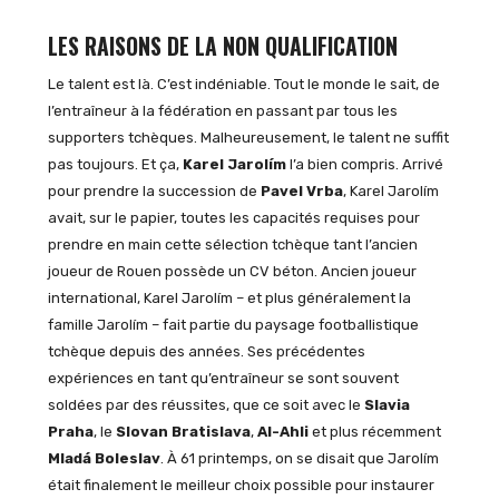
LES RAISONS DE LA NON QUALIFICATION
Le talent est là. C’est indéniable. Tout le monde le sait, de
l’entraîneur à la fédération en passant par tous les
supporters tchèques. Malheureusement, le talent ne suffit
pas toujours. Et ça,
Karel Jarolím
l’a bien compris. Arrivé
pour prendre la succession de
Pavel Vrba
, Karel Jarolím
avait, sur le papier, toutes les capacités requises pour
prendre en main cette sélection tchèque tant l’ancien
joueur de Rouen possède un CV béton. Ancien joueur
international, Karel Jarolím – et plus généralement la
famille Jarolím – fait partie du paysage footballistique
tchèque depuis des années. Ses précédentes
expériences en tant qu’entraîneur se sont souvent
soldées par des réussites, que ce soit avec le
Slavia
Praha
, le
Slovan Bratislava
,
Al-Ahli
et plus récemment
Mladá Boleslav
. À 61 printemps, on se disait que Jarolím
était finalement le meilleur choix possible pour instaurer