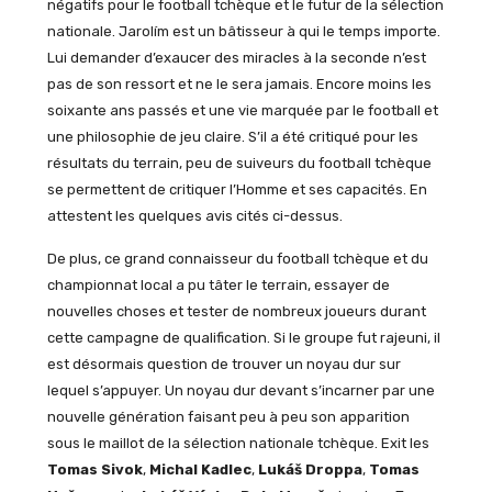
négatifs pour le football tchèque et le futur de la sélection
nationale. Jarolím est un bâtisseur à qui le temps importe.
Lui demander d’exaucer des miracles à la seconde n’est
pas de son ressort et ne le sera jamais. Encore moins les
soixante ans passés et une vie marquée par le football et
une philosophie de jeu claire. S’il a été critiqué pour les
résultats du terrain, peu de suiveurs du football tchèque
se permettent de critiquer l’Homme et ses capacités. En
attestent les quelques avis cités ci-dessus.
De plus, ce grand connaisseur du football tchèque et du
championnat local a pu tâter le terrain, essayer de
nouvelles choses et tester de nombreux joueurs durant
cette campagne de qualification. Si le groupe fut rajeuni, il
est désormais question de trouver un noyau dur sur
lequel s’appuyer. Un noyau dur devant s’incarner par une
nouvelle génération faisant peu à peu son apparition
sous le maillot de la sélection nationale tchèque. Exit les
Tomas Sivok
,
Michal Kadlec
,
Lukáš Droppa
,
Tomas