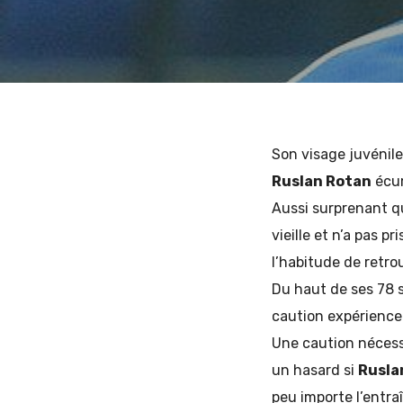
26 MAI 2015
1 COMMENT
QUENTIN
et
d'Europe
Son visage juvénile
Ruslan Rotan
écum
Aussi surprenant qu
de
vieille et n’a pas p
l’habitude de retro
Du haut de ses 78 s
l'Est
caution expérience
Une caution nécess
un hasard si
Rusla
peu importe l’entra