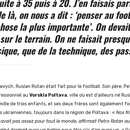
uite à 35 puis à 20. J’en faisais par
de là, on nous a dit : ‘penser au foo
chose la plus importante’. On devai
sur le terrain. On ne faisait presq
ique, que de la technique, des pas
ch, Ruslan Rotan était fait pour le football. Son père, Pe
ofessionnel au
Vorskla Poltava
, ville où est d’ailleurs né Rusl
lle de trois enfants, et ses deux frères sont également fo
es ukrainiennes, toujours dans la région de Poltava :
« Nos fi
 en avait pas assez pour tout le monde, affirmait Petro Rotan 
’aîné dormait avec un ballon pour être sûr d’en avoir un. »
Ga