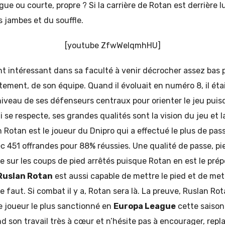
ue ou courte, propre ? Si la carrière de Rotan est derrière lui
s jambes et du souffle.
[youtube ZfwWeIqmhHU]
 intéressant dans sa faculté à venir décrocher assez bas p
tement, de son équipe. Quand il évoluait en numéro 8, il ét
niveau de ses défenseurs centraux pour orienter le jeu pui
i se respecte, ses grandes qualités sont la vision du jeu et l
 Rotan est le joueur du Dnipro qui a effectué le plus de pas
c 451 offrandes pour 88% réussies. Une qualité de passe, p
ve sur les coups de pied arrêtés puisque Rotan en est le pré
Ruslan Rotan
est aussi capable de mettre le pied et de me
il le faut. Si combat il y a, Rotan sera là. La preuve, Ruslan Ro
le joueur le plus sanctionné en
Europa League
cette saison
nd son travail très à cœur et n’hésite pas à encourager, repl