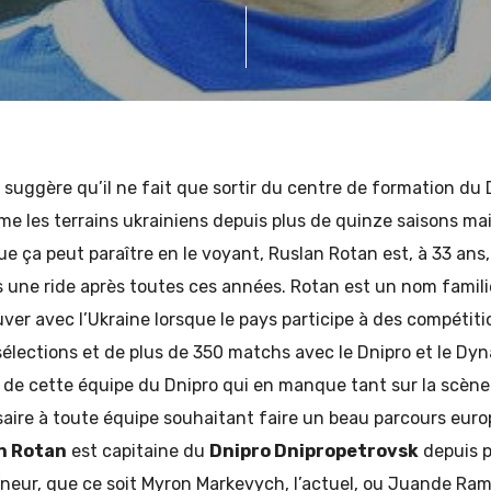
 GUÉGUEN
 suggère qu’il ne fait que sortir du centre de formation du 
e les terrains ukrainiens depuis plus de quinze saisons mai
e ça peut paraître en le voyant, Ruslan Rotan est, à 33 ans,
ris une ride après toutes ces années. Rotan est un nom familie
uver avec l’Ukraine lorsque le pays participe à des compétiti
élections et de plus de 350 matchs avec le Dnipro et le Dyna
 de cette équipe du Dnipro qui en manque tant sur la scène 
aire à toute équipe souhaitant faire un beau parcours euro
n Rotan
est capitaine du
Dnipro Dnipropetrovsk
depuis p
îneur, que ce soit Myron Markevych, l’actuel, ou Juande Ram