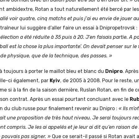
t ambidextre, Rotan a tout naturellement été bercé par les
allé voir quatre, cinq matchs et puis j’ai eu envie de jouer au
traîneur lui suggère d’aller faire un essai à Dnipropetrovsk :
lection a été réduite à 35 puis à 20. J’en faisais partie. A pa
tball est la chose la plus importante’. On devait penser sur le 
 de physique, que de la technique, des passes. »
là toujours à porter le maillot bleu et blanc du
Dnipro
. Aprè
lle-ci également, par
Kyiv
, de 2005 à 2008. Pour le reste,
 si à la fin de la saison dernière, Ruslan Rotan, en fin de c
 son contrat. Après un essai pourtant concluant avec le
Rub
on du club russe pour finalement revenir au Dnipro :
« Ils m’of
était une proposition de très haut niveau. Je serai toujours 
nt compris. Je les ai appelés et je leur ai dit qu’en raison de 
e pouvais pas signer. »
Que ce serait-il passé si Rotan avait 