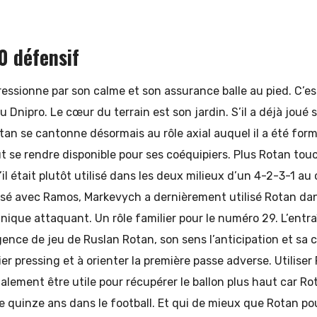
0 défensif
essionne par son calme et son assurance balle au pied. C’es
 Dnipro. Le cœur du terrain est son jardin. S’il a déjà joué su
otan se cantonne désormais au rôle axial auquel il a été form
eut se rendre disponible pour ses coéquipiers. Plus Rotan tou
u’il était plutôt utilisé dans les deux milieux d’un 4-2-3-1 
ssé avec Ramos, Markevych a dernièrement utilisé Rotan dan
l’unique attaquant. Un rôle familier pour le numéro 29. L’entr
lligence de jeu de Ruslan Rotan, son sens l’anticipation et sa 
er pressing et à orienter la première passe adverse. Utiliser
alement être utile pour récupérer le ballon plus haut car R
e quinze ans dans le football. Et qui de mieux que Rotan po