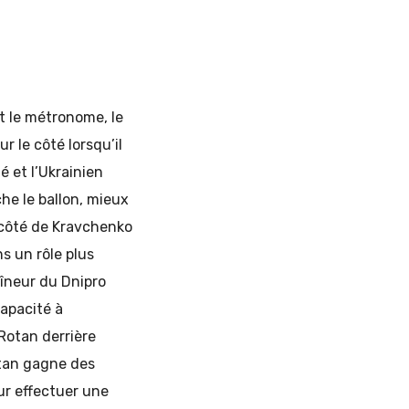
t le métronome, le
r le côté lorsqu’il
é et l’Ukrainien
che le ballon, mieux
au côté de Kravchenko
s un rôle plus
aîneur du Dnipro
capacité à
 Rotan derrière
otan gagne des
ur effectuer une