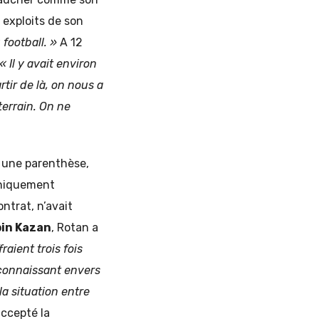
 exploits de son
 football. »
A 12
« Il y avait environ
rtir de là, on nous a
terrain. On ne
s une parenthèse,
 uniquement
ontrat, n’avait
in Kazan
, Rotan a
fraient trois fois
reconnaissant envers
la situation entre
accepté la