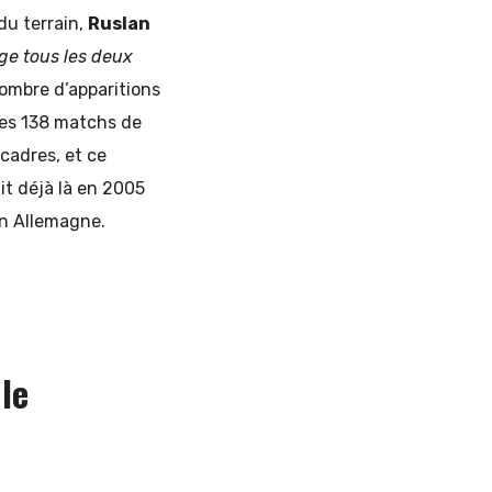
du terrain,
Ruslan
nge tous les deux
nombre d’apparitions
des 138 matchs de
 cadres, et ce
t déjà là en 2005
en Allemagne.
le