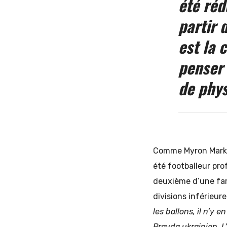
été réd
partir 
est la 
penser 
de phys
Comme Myron Markevy
été footballeur pr
deuxième d’une fami
divisions inférieur
les ballons, il n’y
Pravda ukrainien. L