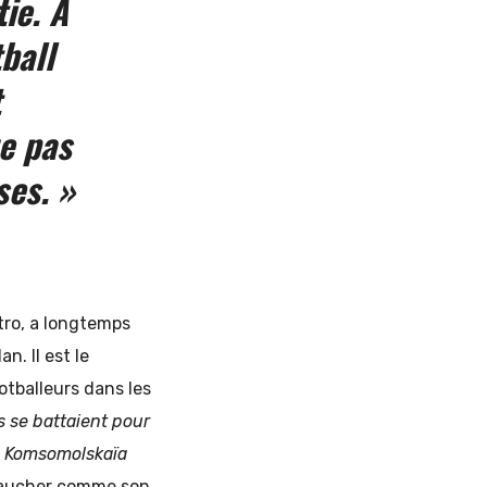
tie. A
tball
t
ue pas
ses. »
tro, a longtemps
an. Il est le
otballeurs dans les
ls se battaient pour
au Komsomolskaïa
ucher comme son