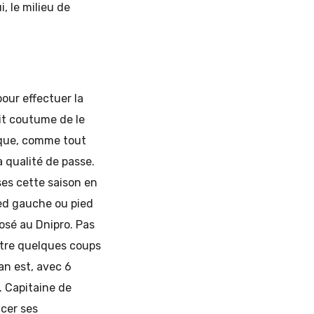
, le milieu de
our effectuer la
ait coutume de le
sque, comme tout
a qualité de passe.
ses cette saison en
ied gauche ou pied
posé au Dnipro. Pas
ttre quelques coups
tan est, avec 6
. Capitaine de
acer ses