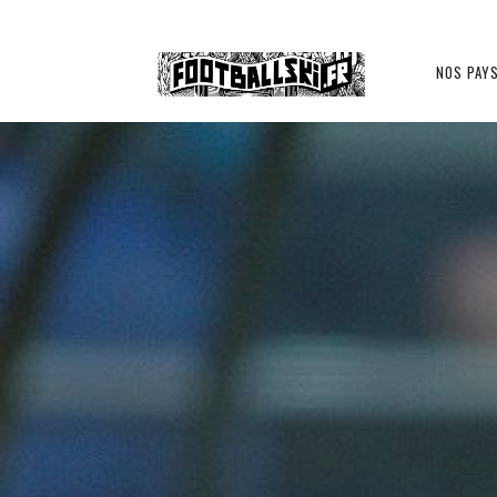
Footballski
NOS PAY
Le
NOS PORTRAITS
PORTRAIT
football
d'Europe
centrale