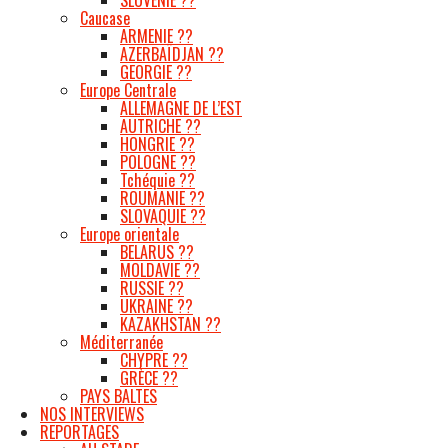
Caucase
ARMENIE ??
AZERBAÏDJAN ??
GEORGIE ??
Europe Centrale
ALLEMAGNE DE L’EST
AUTRICHE ??
HONGRIE ??
POLOGNE ??
Tchéquie ??
ROUMANIE ??
SLOVAQUIE ??
Europe orientale
BELARUS ??
MOLDAVIE ??
RUSSIE ??
UKRAINE ??
KAZAKHSTAN ??
Méditerranée
CHYPRE ??
GRÈCE ??
PAYS BALTES
NOS INTERVIEWS
REPORTAGES