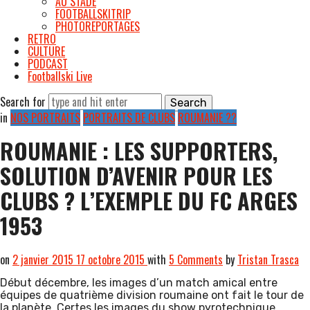
AU STADE
FOOTBALLSKITRIP
PHOTOREPORTAGES
RETRO
CULTURE
PODCAST
Footballski Live
Search for
in
NOS PORTRAITS
PORTRAITS DE CLUBS
ROUMANIE ??
ROUMANIE : LES SUPPORTERS,
SOLUTION D’AVENIR POUR LES
CLUBS ? L’EXEMPLE DU FC ARGES
1953
on
2 janvier 2015
17 octobre 2015
with
5 Comments
by
Tristan Trasca
Début décembre, les images d’un match amical entre
équipes de quatrième division roumaine ont fait le tour de
la planète. Certes les images du show pyrotechnique