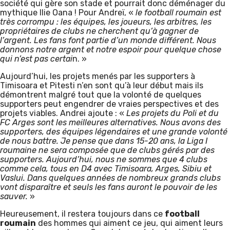
société qui gère son stade et pourrait donc déménager du
mythique Ilie Oana ! Pour Andreï, «
le football roumain est
très corrompu : les équipes, les joueurs, les arbitres, les
propriétaires de clubs ne cherchent qu’à gagner de
l’argent. Les fans font partie d’un monde différent. Nous
donnons notre argent et notre espoir pour quelque chose
qui n’est pas certai
n. »
Aujourd’hui, les projets menés par les supporters à
Timisoara et Pitesti n’en sont qu’à leur début mais ils
démontrent malgré tout que la volonté de quelques
supporters peut engendrer de vraies perspectives et des
projets viables. Andrei ajoute : «
Les projets du Poli et du
FC Arges sont les meilleures alternatives. Nous avons des
supporters, des équipes légendaires et une grande volonté
de nous battre. Je pense que dans 15-20 ans, la Liga I
roumaine ne sera composée que de clubs gérés par des
supporters. Aujourd’hui, nous ne sommes que 4 clubs
comme cela, tous en D4 avec Timisoara, Arges, Sibiu et
Vaslui. Dans quelques années de nombreux grands clubs
vont disparaître et seuls les fans auront le pouvoir de les
sauver.
»
Heureusement, il restera toujours dans ce
football
roumain
des hommes qui aiment ce jeu, qui aiment leurs