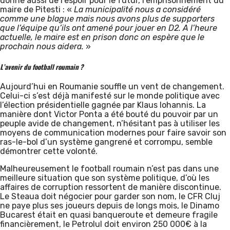
donne aussi de l’espoir pour le futur, l’emprisonnement du
maire de Pitesti : «
La municipalité nous a considéré
comme une blague mais nous avons plus de supporters
que l’équipe qu’ils ont amené pour jouer en D2. A l’heure
actuelle, le maire est en prison donc on espère que le
prochain nous aidera.
»
L’avenir du football roumain ?
Aujourd’hui en Roumanie souffle un vent de changement.
Celui-ci s’est déjà manifesté sur le monde politique avec
l’élection présidentielle gagnée par Klaus Iohannis. La
manière dont Victor Ponta a été bouté du pouvoir par un
peuple avide de changement, n’hésitant pas à utiliser les
moyens de communication modernes pour faire savoir son
ras-le-bol d’un système gangrené et corrompu, semble
démontrer cette volonté.
Malheureusement le football roumain n’est pas dans une
meilleure situation que son système politique, d’où les
affaires de corruption ressortent de manière discontinue.
Le Steaua doit négocier pour garder son nom, le CFR Cluj
ne paye plus ses joueurs depuis de longs mois, le Dinamo
Bucarest était en quasi banqueroute et demeure fragile
financièrement, le Petrolul doit environ 250 000€ à la