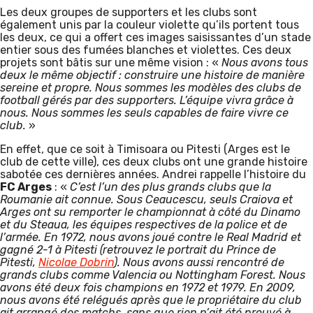
Les deux groupes de supporters et les clubs sont
également unis par la couleur violette qu’ils portent tous
les deux, ce qui a offert ces images saisissantes d’un stade
entier sous des fumées blanches et violettes. Ces deux
projets sont bâtis sur une même vision : «
Nous avons tous
deux le même objectif : construire une histoire de manière
sereine et propre. Nous sommes les modèles des clubs de
football gérés par des supporters. L’équipe vivra grâce à
nous. Nous sommes les seuls capables de faire vivre ce
club.
»
En effet, que ce soit à Timisoara ou Pitesti (Arges est le
club de cette ville), ces deux clubs ont une grande histoire
sabotée ces dernières années. Andrei rappelle l’histoire du
FC Arges
: «
C’est l’un des plus grands clubs que la
Roumanie ait connue. Sous Ceaucescu, seuls Craiova et
Arges ont su remporter le championnat à côté du Dinamo
et du Steaua, les équipes respectives de la police et de
l’armée. En 1972, nous avons joué contre le Real Madrid et
gagné 2-1 à Pitesti (retrouvez le portrait du Prince de
Pitesti,
Nicolae Dobrin
). Nous avons aussi rencontré de
grands clubs comme Valencia ou Nottingham Forest. Nous
avons été deux fois champions en 1972 et 1979. En 2009,
nous avons été relégués après que le propriétaire du club
ait arrangé des matchs, sans que rien n’ait été prouvé à