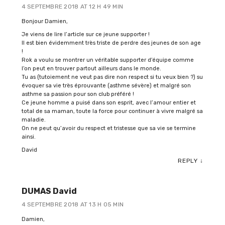
4 SEPTEMBRE 2018 AT 12 H 49 MIN
Bonjour Damien,
Je viens de lire l’article sur ce jeune supporter !
Il est bien évidemment très triste de perdre des jeunes de son age
!
Rok a voulu se montrer un véritable supporter d’équipe comme
l’on peut en trouver partout ailleurs dans le monde.
Tu as (tutoiement ne veut pas dire non respect si tu veux bien ?) su
évoquer sa vie très éprouvante (asthme sévère) et malgré son
asthme sa passion pour son club préféré !
Ce jeune homme a puisé dans son esprit, avec l’amour entier et
total de sa maman, toute la force pour continuer à vivre malgré sa
maladie.
On ne peut qu’avoir du respect et tristesse que sa vie se termine
ainsi.
David
REPLY
↓
DUMAS David
4 SEPTEMBRE 2018 AT 13 H 05 MIN
Damien,