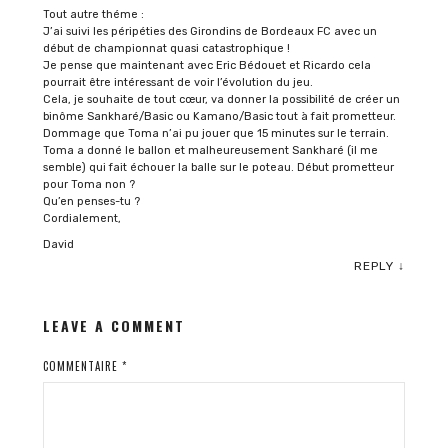
Tout autre théme :
J’ai suivi les péripéties des Girondins de Bordeaux FC avec un
début de championnat quasi catastrophique !
Je pense que maintenant avec Eric Bédouet et Ricardo cela
pourrait être intéressant de voir l’évolution du jeu.
Cela, je souhaite de tout cœur, va donner la possibilité de créer un
binôme Sankharé/Basic ou Kamano/Basic tout à fait prometteur.
Dommage que Toma n’ai pu jouer que 15 minutes sur le terrain.
Toma a donné le ballon et malheureusement Sankharé (il me
semble) qui fait échouer la balle sur le poteau. Début prometteur
pour Toma non ?
Qu’en penses-tu ?
Cordialement,
David
REPLY
↓
LEAVE A COMMENT
COMMENTAIRE
*