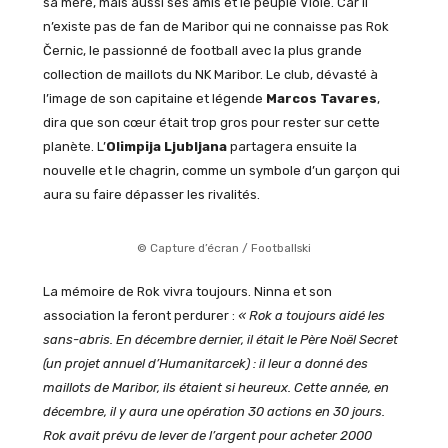
sa mère, mais aussi ses amis et le peuple Viole. Car il
n’existe pas de fan de Maribor qui ne connaisse pas Rok
Černic, le passionné de football avec la plus grande
collection de maillots du NK Maribor. Le club, dévasté à
l’image de son capitaine et légende
Marcos Tavares
,
dira que son cœur était trop gros pour rester sur cette
planète. L’
Olimpija Ljubljana
partagera ensuite la
nouvelle et le chagrin, comme un symbole d’un garçon qui
aura su faire dépasser les rivalités.
© Capture d’écran / Footballski
La mémoire de Rok vivra toujours. Ninna et son
association la feront perdurer :
« Rok a toujours aidé les
sans-abris. En décembre dernier, il était le Père Noël Secret
(un projet annuel d’Humanitarcek) : il leur a donné des
maillots de Maribor, ils étaient si heureux. Cette année, en
décembre, il y aura une opération 30 actions en 30 jours.
Rok avait prévu de lever de l’argent pour acheter 2000