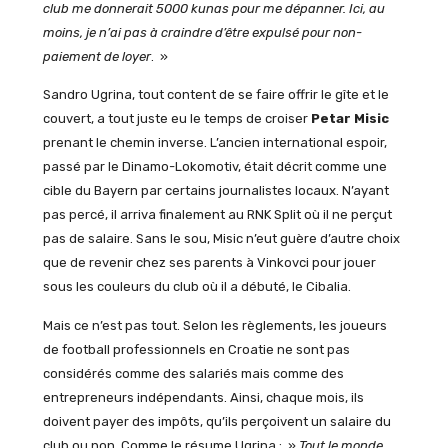
club me donnerait 5000 kunas pour me dépanner. Ici, au
moins, je n’ai pas à craindre d’être expulsé pour non-
paiement de loyer
. »
Sandro Ugrina, tout content de se faire offrir le gîte et le
couvert, a tout juste eu le temps de croiser
Petar Misic
prenant le chemin inverse. L’ancien international espoir,
passé par le Dinamo-Lokomotiv, était décrit comme une
cible du Bayern par certains journalistes locaux. N’ayant
pas percé, il arriva finalement au RNK Split où il ne perçut
pas de salaire. Sans le sou, Misic n’eut guère d’autre choix
que de revenir chez ses parents à Vinkovci pour jouer
sous les couleurs du club où il a débuté, le Cibalia.
Mais ce n’est pas tout. Selon les règlements, les joueurs
de football professionnels en Croatie ne sont pas
considérés comme des salariés mais comme des
entrepreneurs indépendants. Ainsi, chaque mois, ils
doivent payer des impôts, qu’ils perçoivent un salaire du
club ou non. Comme le résume Ugrina : »
Tout le monde