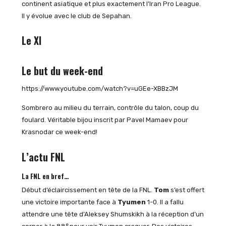
continent asiatique et plus exactement l’Iran Pro League.
Il y évolue avec le club de Sepahan.
Le XI
Le but du week-end
https://www.youtube.com/watch?v=uGEe-XBBzJM
Sombrero au milieu du terrain, contrôle du talon, coup du
foulard. Véritable bijou inscrit par Pavel Mamaev pour
Krasnodar ce week-end!
L’actu FNL
La FNL en bref…
Début d’éclaircissement en tête de la FNL.
Tom
s’est offert
une victoire importante face à
Tyumen
1-0. Il a fallu
attendre une tête d’Aleksey Shumskikh à la réception d’un
e