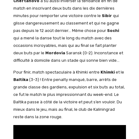
Chertanovo
a su aussi inverser la tendance en fin de
match en inscrivant deux buts dans les dix dernières
minutes pour remporter une victoire contre le
Sibir
qui
glisse dangereusement au classement et qui ne gagne
pas depuis le 12 août dernier… Même chose pour
Sochi
qui a mené la danse tout le long du match avec des
occasions incroyables, mais qui au final se fait planter
deux buts par le
Mordovia
Saransk (0-2). Inconstance et
difficulté à domicile dans un stade qui sonne bien vide…
Pour finir, match spectaculaire à Khimki entre
Khimki
et le
Baltika
(3-3) ! Entre penalty manqué, barre, arrêts de
grande classe des gardiens, expulsion et six buts au total,
ce fut le match le plus impressionnant du week-end. Le
Baltika passe à côté de la victoire et peut s’en vouloir. Du
mieux dans le jeu, mais au final, le club de Kaliningrad
reste dans la zone rouge.