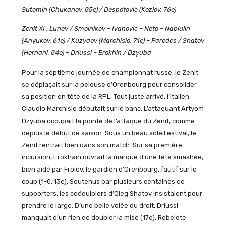
Sutomin (Chukanov, 85e) / Despotovic (Kozlov, 76e)
Zenit XI : Lunev / Smolnikov – Ivanovic – Neto – Nabiulin
(Anyukov, 61e) / Kuzyaev (Marchisio, 71e) – Paredes / Shatov
(Hernani, 84e) – Driussi – Erokhin / Dzyuba
Pour la septième journée de championnat russe, le Zenit
se déplaçait sur la pelouse d’Orenbourg pour consolider
sa position en tête de la RPL. Tout juste arrivé, l’Italien
Claudio Marchisio débutait sur le banc. L’attaquant Artyom
Dzyuba occupait la pointe de l’attaque du Zenit, comme
depuis le début de saison. Sous un beau soleil estival, le
Zenit rentrait bien dans son match. Sur sa première
incursion, Erokhain ouvrait la marque d’une tête smashée,
bien aidé par Frolov, le gardien d’Orenbourg, fautif sur le
coup (1-0, 13e). Soutenus par plusieurs centaines de
supporters, les coéquipiers d’Oleg Shatov insistaient pour
prendre le large. D’une belle volée du droit, Driussi
manquait d’un rien de doubler la mise (17e). Rebelote