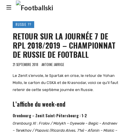
Footballski
Le
RUSSIE ??
football
RETOUR SUR LA JOURNÉE 7 DE
d'Europe
centrale
RPL 2018/2019 – CHAMPIONNAT
et
DE RUSSIE DE FOOTBALL
d'Europe
de
21 SEPTEMBRE 2018
ANTOINE JARRIGE
l'Est
Le Zenit s’envole, le Spartak en crise, le retour de Yohan
Mollo, le carton du CSKA et de Krasnodar, voici ce qu’il faut
retenir de cette septième journée en Russie.
L’affiche du week-end
Orenbourg – Zenit Saint-Pétersbourg : 1-2
Orenbourg XI : Frolov / Malykh – Oyewole – Begic – Andreev
– Terekhov / Popovic (Ricardo Alves, 71e) – Afonin – Miskic –