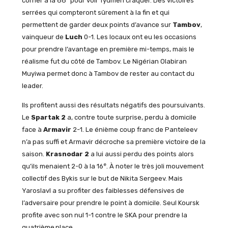
corner à la 88
pour voir Tyumen craquer. Des victoires
serrées qui compteront sûrement à la fin et qui
permettent de garder deux points d’avance sur
Tambov
,
vainqueur de
Luch
0-1. Les locaux ont eu les occasions
pour prendre l’avantage en première mi-temps, mais le
réalisme fut du côté de Tambov. Le Nigérian Olabiran
Muyiwa permet donc à Tambov de rester au contact du
leader.
Ils profitent aussi des résultats négatifs des poursuivants.
Le
Spartak 2
a, contre toute surprise, perdu à domicile
face à
Armavir
2-1. Le énième coup franc de Panteleev
n’a pas suffi et Armavir décroche sa première victoire de la
saison.
Krasnodar 2
a lui aussi perdu des points alors
e
qu’ils menaient 2-0 à la 16
. À noter le très joli mouvement
collectif des Bykis sur le but de Nikita Sergeev. Mais
Yaroslavl a su profiter des faiblesses défensives de
l’adversaire pour prendre le point à domicile. Seul Koursk
profite avec son nul 1-1 contre le SKA pour prendre la
quatrième
place.