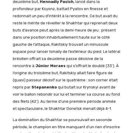
deuxième but,
Hennadiy Pasich
, lancé dans la
profondeur par Ksyonz, battait Pyatov en finesse et
redonnait un peu d’intérêt à la rencontre. Ce but avait du
reste le mérite de réveiller le Shakhtar qui reprenait deux
buts d’avance peut après la demi-heure de jeu : présent
dans une position inhabituellement haute sur le côté
gauche de l’attaque, Rakitskiy trouvait un minuscule
espace pour lancer Ismaily de l’extérieur du pied. Le latéral
brésilien offrait sa deuxième passe décisive de la
rencontre à
Júnior Moraes
qui s’offrait le doublé (33′). À
l’origine du troisième but, Rakitskiy allait faire figure de
(quasi) passeur décisif sur le quatrième : son corner était
repris par
Stepanenko
qui butait sur Krynskyi avant de
voir le ballon rebondir sur lui et terminer sa course au fond
des filets (42′). Au terme d’une première période animée
et spectaculaire, le Shakhtar Donetsk menait déjà 4-1.
La domination du Shakhtar se poursuivait en seconde
période, le champion en titre manquant d’un rien d’inscrire