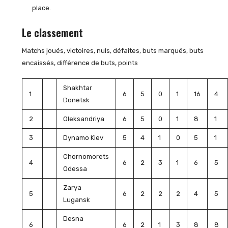
place.
Le classement
Matchs joués, victoires, nuls, défaites, buts marqués, buts
encaissés, différence de buts, points
Shakhtar
1
6
5
0
1
16
4
Donetsk
2
Oleksandriya
6
5
0
1
8
1
3
Dynamo Kiev
5
4
1
0
5
1
Chornomorets
4
6
2
3
1
6
5
Odessa
Zarya
5
6
2
2
2
4
5
Lugansk
Desna
6
6
2
1
3
8
8