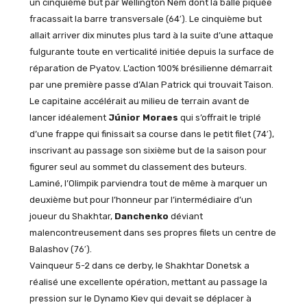
un cinquième but par Wellington Nem dont la balle piquée
fracassait la barre transversale (64′). Le cinquième but
allait arriver dix minutes plus tard à la suite d’une attaque
fulgurante toute en verticalité initiée depuis la surface de
réparation de Pyatov. L’action 100% brésilienne démarrait
par une première passe d’Alan Patrick qui trouvait Taison.
Le capitaine accélérait au milieu de terrain avant de
lancer idéalement
Júnior Moraes
qui s’offrait le triplé
d’une frappe qui finissait sa course dans le petit filet (74′),
inscrivant au passage son sixième but de la saison pour
figurer seul au sommet du classement des buteurs.
Laminé, l’Olimpik parviendra tout de même à marquer un
deuxième but pour l’honneur par l’intermédiaire d’un
joueur du Shakhtar,
Danchenko
déviant
malencontreusement dans ses propres filets un centre de
Balashov (76′).
Vainqueur 5-2 dans ce derby, le Shakhtar Donetsk a
réalisé une excellente opération, mettant au passage la
pression sur le Dynamo Kiev qui devait se déplacer à