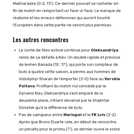
Makharadze (0-2, 73’). Ce-dernier pouvait se racheter en
fin de match en remportant un face-à-face. Le manque de
réalisme et les erreurs défensives qui auront touché
l’Européen dans cette partie ne seront plus permises.
Les autres rencontres
Le conte de fées estival continue pour
Oleksandriya
,
remis de sa défaite à Kiev. Un doublé rapide et précoce
de Ievhen Banada (15′, 17′), qui porte son compteur de
buts à quatre cette saison, a permis aux hommes de
Volodymyr Sharan de l’emporter (2-0) face au
Vorskla
Poltava
. Profitant du match nul concédé par le
Dynamo Kiev, Oleksandriya s’est emparé de la
deuxième place, n’étant devancé par le Shakhtar
Donetsk qu’à la différence de buts.
Pas de vainqueur entre
Mariupol
et le
FK Lviv
(2-2).
Après que Bruno Duarte rate, en début de rencontre,
un penalty pour le promu (7′), ce dernier ouvre le score