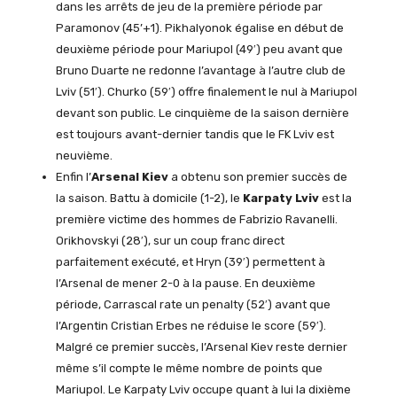
dans les arrêts de jeu de la première période par
Paramonov (45’+1). Pikhalyonok égalise en début de
deuxième période pour Mariupol (49′) peu avant que
Bruno Duarte ne redonne l’avantage à l’autre club de
Lviv (51′). Churko (59′) offre finalement le nul à Mariupol
devant son public. Le cinquième de la saison dernière
est toujours avant-dernier tandis que le FK Lviv est
neuvième.
Enfin l’
Arsenal Kiev
a obtenu son premier succès de
la saison. Battu à domicile (1-2), le
Karpaty Lviv
est la
première victime des hommes de Fabrizio Ravanelli.
Orikhovskyi (28′), sur un coup franc direct
parfaitement exécuté, et Hryn (39′) permettent à
l’Arsenal de mener 2-0 à la pause. En deuxième
période, Carrascal rate un penalty (52′) avant que
l’Argentin Cristian Erbes ne réduise le score (59′).
Malgré ce premier succès, l’Arsenal Kiev reste dernier
même s’il compte le même nombre de points que
Mariupol. Le Karpaty Lviv occupe quant à lui la dixième