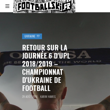
Footballski
Le
football
d'Europe
centrale
UKRAINE ??
et
RETOUR SUR LA
d'Europe
de
JOURNÉE 6 D’UPL
l'Est
2018/2019 –
CHAMPIONNAT
D’UKRAINE DE
FOOTBALL
29 AOÛT 2018
KARIM HAMEG