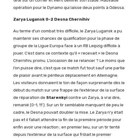
tête sur un corner et vient délivrer son stade. Mauvaise
opération pour le Dynamo qui laisse deux points à Odessa.
Zarya Lugansk 0-2 Desna Chernihiv
Au terme d’un combat très difficile, le Zarya Lugansk a pu
maintenir ses chances de qualification pour la phase de
groupe de la Ligue Europa face à un RB Leipzig difficile à
jouer. C’est dans ce contexte qu’il « recevait » le Desna
Chernihiv, promu. L’occasion de se relancer ? Le moins que
l’on puisse dire, c’est que ce match fut tout sauf une partie
de plaisir avant le périlleux déplacement en Allemagne.
Les visiteurs donnaient le ton de façon surprenante dès le
début du match sur une frappe de l’extérieur de la surface
de réparation de
Starenkyi
contre un Zarya, à vrai dire,
remanié (0-1, 11’). Sur un tir semblable manquant de peu le
cadre, le Desna pouvait doubler la mise. Le Zarya n’y était
pas et il fallait attendre la fin de la première période pour
enfin avoir une réaction ; en premier lieu, sur un tir tenté
depuis l’extérieur de la surface qui frôlait le premier