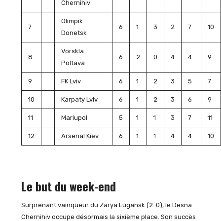
Chernihiv
Olimpik
7
6
1
3
2
7
10
Donetsk
Vorskla
8
6
2
0
4
4
9
Poltava
9
FK Lviv
6
1
2
3
5
7
10
Karpaty Lviv
6
1
2
3
6
9
11
Mariupol
5
1
1
3
7
11
12
Arsenal Kiev
6
1
1
4
4
10
Le but du week-end
Surprenant vainqueur du Zarya Lugansk (2-0), le Desna
Chernihiv occupe désormais la sixième place. Son succès