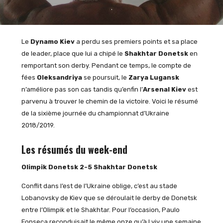
Le
Dynamo Kiev
a perdu ses premiers points et sa place
de leader, place que lui a chipé le
Shakhtar Donetsk
en
remportant son derby. Pendant ce temps, le compte de
fées
Oleksandriya
se poursuit, le
Zarya Lugansk
n’améliore pas son cas tandis qu’enfin l’
Arsenal Kiev
est
parvenu à trouver le chemin de la victoire. Voici le résumé
de la sixième journée du championnat d’Ukraine
2018/2019.
Les résumés du week-end
Olimpik Donetsk 2-5 Shakhtar Donetsk
Conflit dans l’est de l’Ukraine oblige, c’est au stade
Lobanovsky de Kiev que se déroulait le derby de Donetsk
entre l’Olimpik et le Shakhtar. Pour l’occasion, Paulo
Fonseca reconduisait le même onze qu’à Lviv une semaine