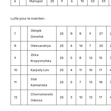
6
Mariupol
25
9
6
10
32
33
Lutte pour le maintien :
Olimpik
7
25
8
8
9
27
Donetsk
8
Oleksandriya
25
4
14
7
20
Zirka
9
25
5
8
12
15
Kropyvnytsky
10
Karpaty Lviv
25
4
11
10
17
Stal
11
25
5
7
13
18
Kamianske
Chornomorets
12
25
3
10
12
17
Odessa