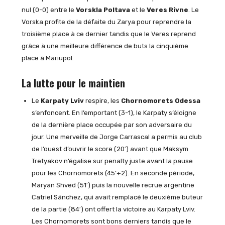
nul (0-0) entre le
Vorskla Poltava
et le
Veres Rivne
. Le
Vorska profite de la défaite du Zarya pour reprendre la
troisième place à ce dernier tandis que le Veres reprend
grâce à une meilleure différence de buts la cinquième
place à Mariupol.
La lutte pour le maintien
Le
Karpaty Lviv
respire, les
Chornomorets Odessa
s’enfoncent. En l’emportant (3-1), le Karpaty s’éloigne
de la dernière place occupée par son adversaire du
jour. Une merveille de Jorge Carrascal a permis au club
de l’ouest d’ouvrir le score (20′) avant que Maksym
Tretyakov n’égalise sur penalty juste avant la pause
pour les Chornomorets (45’+2). En seconde période,
Maryan Shved (51′) puis la nouvelle recrue argentine
Catriel Sánchez, qui avait remplacé le deuxième buteur
de la partie (84′) ont offert la victoire au Karpaty Lviv.
Les Chornomorets sont bons derniers tandis que le