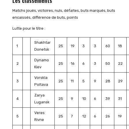
Les classements
Matchs joués, victoires, nuls, défaites, buts marqués, buts
encaissés, différence de buts, points
Lutte pour le titre :
Shakhtar
1
25
19
3
3
60
18
Donetsk
Dynamo
2
25
16
6
3
50
22
Kiev
Vorskla
3
25
11
5
9
28
29
Poltava
Zarya
4
25
9
10
6
39
31
Lugansk
Veres
5
25
7
12
6
26
19
Rivne