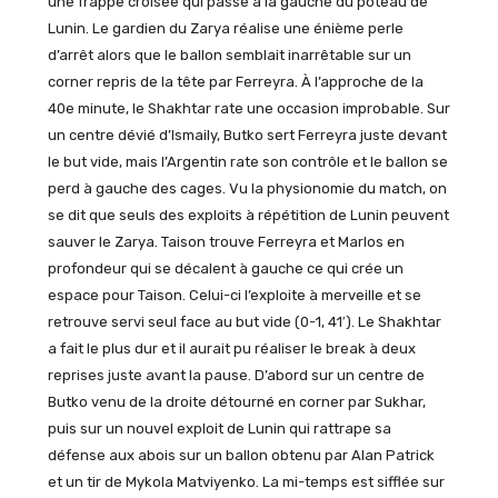
une frappe croisée qui passe à la gauche du poteau de
Lunin. Le gardien du Zarya réalise une énième perle
d’arrêt alors que le ballon semblait inarrêtable sur un
corner repris de la tête par Ferreyra. À l’approche de la
40e minute, le Shakhtar rate une occasion improbable. Sur
un centre dévié d’Ismaily, Butko sert Ferreyra juste devant
le but vide, mais l’Argentin rate son contrôle et le ballon se
perd à gauche des cages. Vu la physionomie du match, on
se dit que seuls des exploits à répétition de Lunin peuvent
sauver le Zarya. Taison trouve Ferreyra et Marlos en
profondeur qui se décalent à gauche ce qui crée un
espace pour Taison. Celui-ci l’exploite à merveille et se
retrouve servi seul face au but vide (0-1, 41′). Le Shakhtar
a fait le plus dur et il aurait pu réaliser le break à deux
reprises juste avant la pause. D’abord sur un centre de
Butko venu de la droite détourné en corner par Sukhar,
puis sur un nouvel exploit de Lunin qui rattrape sa
défense aux abois sur un ballon obtenu par Alan Patrick
et un tir de Mykola Matviyenko. La mi-temps est sifflée sur