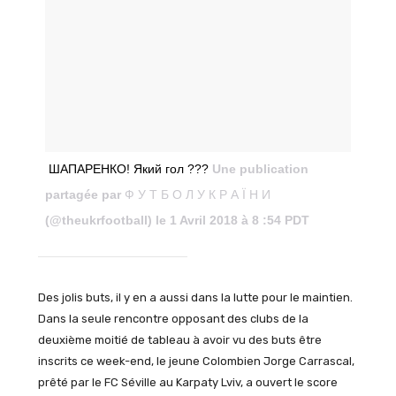
ШАПАРЕНКО! Який гол ???
Une publication
partagée par
Ф У Т Б О Л У К Р А Ї Н И
(@theukrfootball) le 1 Avril 2018 à 8 :54 PDT
Des jolis buts, il y en a aussi dans la lutte pour le maintien.
Dans la seule rencontre opposant des clubs de la
deuxième moitié de tableau à avoir vu des buts être
inscrits ce week-end, le jeune Colombien Jorge Carrascal,
prêté par le FC Séville au Karpaty Lviv, a ouvert le score