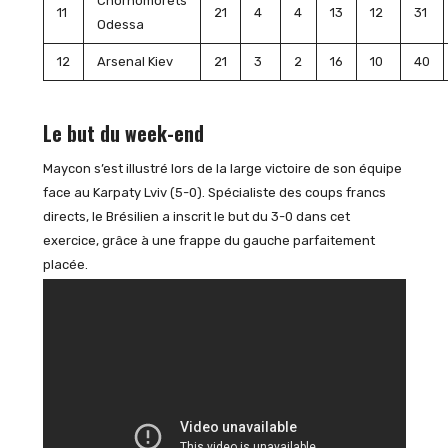
Chornomorets
11
21
4
4
13
12
31
Odessa
12
Arsenal Kiev
21
3
2
16
10
40
Le but du week-end
Maycon s’est illustré lors de la large victoire de son équipe
face au Karpaty Lviv (5-0). Spécialiste des coups francs
directs, le Brésilien a inscrit le but du 3-0 dans cet
exercice, grâce à une frappe du gauche parfaitement
placée.