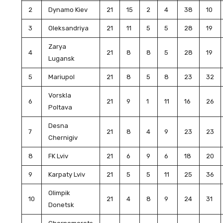
2
Dynamo Kiev
21
15
2
4
38
10
3
Oleksandriya
21
11
5
5
28
19
Zarya
4
21
8
8
5
28
19
Lugansk
5
Mariupol
21
8
5
8
23
32
Vorskla
6
21
9
1
11
16
26
Poltava
Desna
7
21
8
4
9
23
23
Chernigiv
8
FK Lviv
21
6
9
6
18
20
9
Karpaty Lviv
21
5
5
11
25
36
Olimpik
10
21
4
8
9
24
31
Donetsk