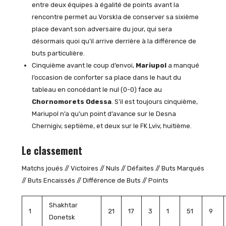
entre deux équipes à égalité de points avant la
rencontre permet au Vorskla de conserver sa sixième
place devant son adversaire du jour, qui sera
désormais quoi qu’il arrive derrière à la différence de
buts particulière.
Cinquième avant le coup d’envoi,
Mariupol
a manqué
l’occasion de conforter sa place dans le haut du
tableau en concédant le nul (0-0) face au
Chornomorets Odessa
. S’il est toujours cinquième,
Mariupol n’a qu’un point d’avance sur le Desna
Chernigiv, septième, et deux sur le FK Lviv, huitième.
Le classement
Matchs joués // Victoires // Nuls // Défaites // Buts Marqués
// Buts Encaissés // Différence de Buts // Points
Shakhtar
1
21
17
3
1
51
9
Donetsk