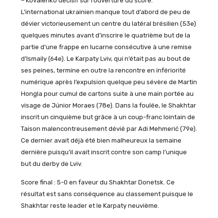
– Kovalenko décisif sur l’ouverture du score.
L’international ukrainien manque tout d’abord de peu de
dévier victorieusement un centre du latéral brésilien (53e)
quelques minutes avant d’inscrire le quatrième but de la
partie d’une frappe en lucarne consécutive à une remise
d’Ismaily (64e). Le Karpaty Lviv, qui n’était pas au bout de
ses peines, termine en outre la rencontre en infériorité
numérique après l’expulsion quelque peu sévère de Martin
Hongla pour cumul de cartons suite à une main portée au
visage de Júnior Moraes (78e). Dans la foulée, le Shakhtar
inscrit un cinquième but grâce à un coup-franc lointain de
Taison malencontreusement dévié par Adi Mehmerić (79e).
Ce dernier avait déjà été bien malheureux la semaine
dernière puisqu’il avait inscrit contre son camp l’unique
but du derby de Lviv.
Score final : 5-0 en faveur du Shakhtar Donetsk. Ce
résultat est sans conséquence au classement puisque le
Shakhtar reste leader et le Karpaty neuvième.