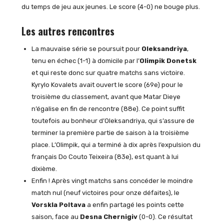
du temps de jeu aux jeunes. Le score (4-0) ne bouge plus.
Les autres rencontres
La mauvaise série se poursuit pour
Oleksandriya
,
tenu en échec (1-1) à domicile par l’
Olimpik Donetsk
et qui reste donc sur quatre matchs sans victoire.
Kyrylo Kovalets avait ouvert le score (69e) pour le
troisième du classement, avant que Matar Dieye
n’égalise en fin de rencontre (88e). Ce point suffit
toutefois au bonheur d’Oleksandriya, qui s’assure de
terminer la première partie de saison à la troisième
place. L’Olimpik, qui a terminé à dix après l’expulsion du
français Do Couto Teixeira (83e), est quant à lui
dixième.
Enfin ! Après vingt matchs sans concéder le moindre
match nul (neuf victoires pour onze défaites), le
Vorskla Poltava
a enfin partagé les points cette
saison, face au
Desna Chernigiv
(0-0). Ce résultat