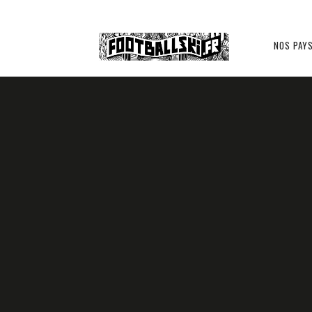
Footballski
NOS PAY
RUSSIE ??
Le
football
d'Europe
centrale