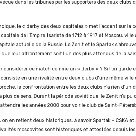
vécue dans les tribunes par les supporters des deux clubs 
ique, le « derby des deux capitales » met l’accent sur la 
capitale de l’Empire tsariste de 1712 à 1917 et Moscou, ville
capitale actuelle de la Russie. Le Zenit et le Spartak s’abreu
t que leur affrontement soit l’un des plus attendus de la sai
 considérer ce match comme un « derby » ? Si l’on garde en
onsiste en une rivalité entre deux clubs d’une même ville 
roche, la confrontation entre les deux clubs n’a rien d’un d
a plus de sens. Durant la période soviétique, le Zenit n’a pu
u attendre les années 2000 pour voir le club de Saint-Pétersb
 on en retient deux historiques, à savoir Spartak – CSKA e
valités moscovites sont historiques et attestées depuis le