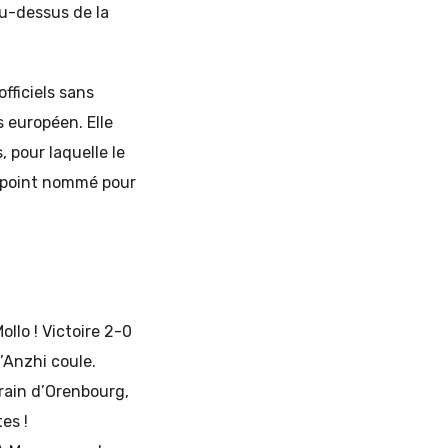
u-dessus de la
fficiels sans
s européen. Elle
, pour laquelle le
à point nommé pour
llo ! Victoire 2-0
l’Anzhi coule.
rain d’Orenbourg,
es !