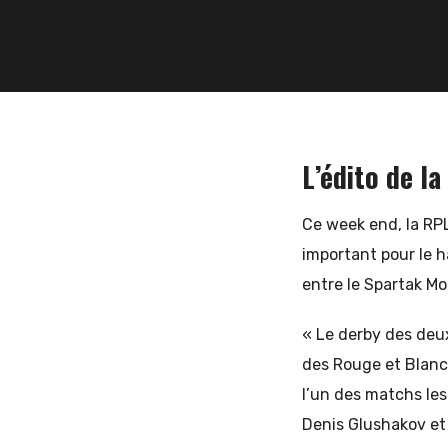
19 MARS 2019
ANTOINE JARRIGE
et
d'Europe
L’édito de la
Ce week end, la RPL
important pour le h
de
entre le Spartak Mo
« Le derby des deux
l'Est
des Rouge et Blanc 
l’un des matchs les
Denis Glushakov et 