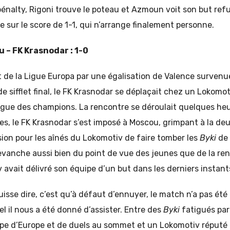
pénalty, Rigoni trouve le poteau et Azmoun voit son but ref
 sur le score de 1-1, qui n’arrange finalement personne.
 – FK Krasnodar : 1-0
t de la Ligue Europa par une égalisation de Valence surven
 sifflet final, le FK Krasnodar se déplaçait chez un Lokomo
Ligue des champions. La rencontre se déroulait quelques he
es, le FK Krasnodar s’est imposé à Moscou, grimpant à la de
ion pour les aînés du Lokomotiv de faire tomber les
Byki
de 
evanche aussi bien du point de vue des jeunes que de la renc
vait délivré son équipe d’un but dans les derniers instant
isse dire, c’est qu’à défaut d’ennuyer, le match n’a pas été 
l il nous a été donné d’assister. Entre des
Byki
fatigués par
e d’Europe et de duels au sommet et un Lokomotiv réputé 