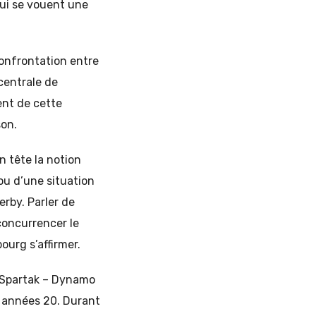
qui se vouent une
confrontation entre
 centrale de
vent de cette
son.
 tête la notion
ou d’une situation
erby. Parler de
 concurrencer le
ourg s’affirmer.
t Spartak – Dynamo
s années 20. Durant