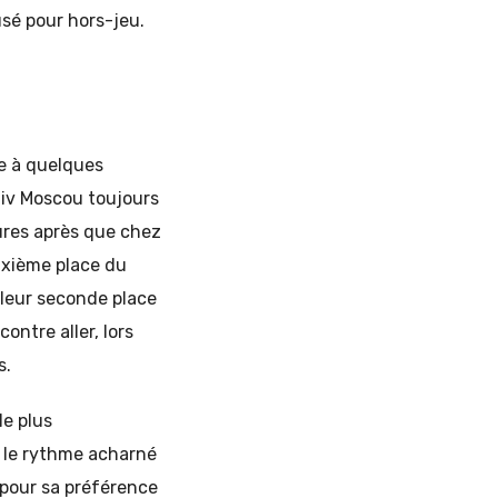
usé pour hors-jeu.
ue à quelques
tiv Moscou toujours
ures après que chez
uxième place du
leur seconde place
ontre aller, lors
s.
le plus
 le rythme acharné
pour sa préférence