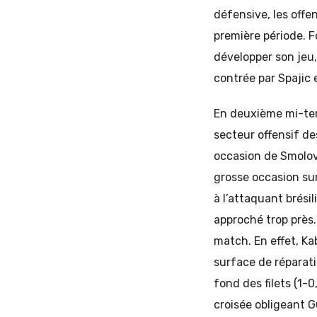
défensive, les off
première période. F
développer son jeu
contrée par Spajic 
En deuxième mi-tem
secteur offensif d
occasion de Smolov
grosse occasion sur
à l’attaquant brési
approché trop près.
match. En effet, Ka
surface de réparat
fond des filets (1-
croisée obligeant G