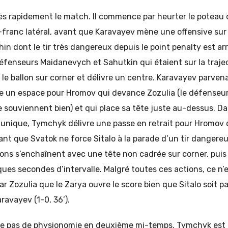
ès rapidement le match. Il commence par heurter le poteau 
ranc latéral, avant que Karavayev mène une offensive sur l
in dont le tir très dangereux depuis le point penalty est arr
défenseurs Maidanevych et Sahutkin qui étaient sur la trajec
t le ballon sur corner et délivre un centre. Karavayev parve
ée un espace pour Hromov qui devance Zozulia (le défenseur
e souviennent bien) et qui place sa tête juste au-dessus. 
unique, Tymchyk délivre une passe en retrait pour Hromov q
ant que Svatok ne force Sitalo à la parade d’un tir dangereux
ons s’enchaînent avec une tête non cadrée sur corner, puis 
es secondes d’intervalle. Malgré toutes ces actions, ce n’
r Zozulia que le Zarya ouvre le score bien que Sitalo soit p
ravayev (1-0, 36’).
 pas de physionomie en deuxième mi-temps. Tymchyk est à 