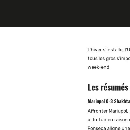
13 DÉCEMBRE 2018
KARIM HAMEG
et
d'Europe
L’hiver s’installe, l
tous les gros s’imp
week-end.
de
Les résumés
l'Est
Mariupol 0-3 Shakht
Affronter Mariupol, 
a du fuir en raison 
Fonseca aligne une 