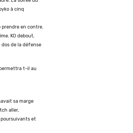
adre. La soirée du
oyko à cinq
re prendre en contre.
0éme. KO debout,
 dos de la défense
permettra t-il au
savait sa marge
tch aller,
 poursuivants et