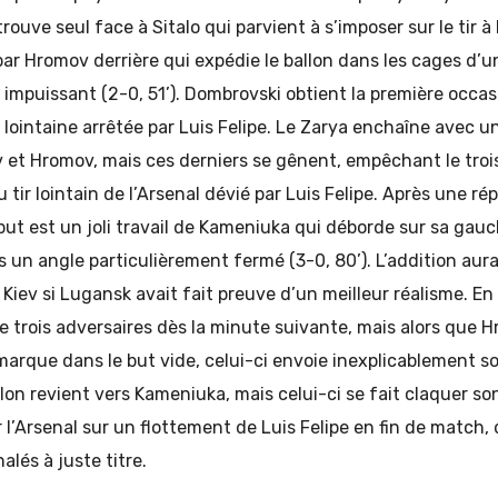
trouve seul face à Sitalo qui parvient à s’imposer sur le tir 
s par Hromov derrière qui expédie le ballon dans les cages d’
is impuissant (2-0, 51’). Dombrovski obtient la première occ
 lointaine arrêtée par Luis Felipe. Le Zarya enchaîne avec 
et Hromov, mais ces derniers se gênent, empêchant le trois
tir lointain de l’Arsenal dévié par Luis Felipe. Après une ré
 but est un joli travail de Kameniuka qui déborde sur sa gauc
s un angle particulièrement fermé (3-0, 80’). L’addition aura
 Kiev si Lugansk avait fait preuve d’un meilleur réalisme. En 
e trois adversaires dès la minute suivante, mais alors que 
marque dans le but vide, celui-ci envoie inexplicablement so
lon revient vers Kameniuka, mais celui-ci se fait claquer son 
 l’Arsenal sur un flottement de Luis Felipe en fin de match,
alés à juste titre.