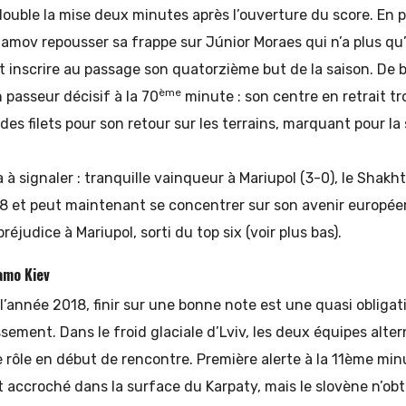
double la mise deux minutes après l’ouverture du score. En po
amov repousser sa frappe sur Júnior Moraes qui n’a plus qu’
et inscrire au passage son quatorzième but de la saison. De 
ème
passeur décisif à la 70
minute : son centre en retrait tr
des filets pour son retour sur les terrains, marquant pour la
a à signaler : tranquille vainqueur à Mariupol (3-0), le Shak
8 et peut maintenant se concentrer sur son avenir europée
éjudice à Mariupol, sorti du top six (voir plus bas).
amo Kiev
 l’année 2018, finir sur une bonne note est une quasi obliga
ssement. Dans le froid glaciale d’Lviv, les deux équipes alter
 rôle en début de rencontre. Première alerte à la 11ème min
t accroché dans la surface du Karpaty, mais le slovène n’ob