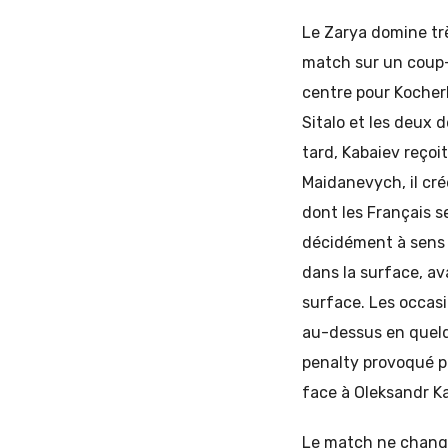
Le Zarya domine tr
match sur un coup-f
centre pour Kocherh
Sitalo et les deux 
tard, Kabaiev reçoi
Maidanevych, il cr
dont les Français s
décidément à sens 
dans la surface, av
surface. Les occasi
au-dessus en quelqu
penalty provoqué pa
face à Oleksandr Ka
Le match ne change