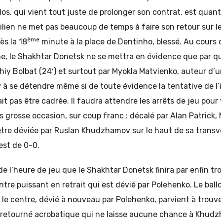
os, qui vient tout juste de prolonger son contrat, est quant 
silien ne met pas beaucoup de temps à faire son retour sur le
ème
ès la 18
minute à la place de Dentinho, blessé. Au cours
ne, le Shakhtar Donetsk ne se mettra en évidence que par qu
iy Bolbat (24′) et surtout par Myokla Matvienko, auteur d’un
à se détendre même si de toute évidence la tentative de l’
it pas être cadrée. Il faudra attendre les arrêts de jeu pour
us grosse occasion, sur coup franc : décalé par Alan Patrick, 
re déviée par Ruslan Khudzhamov sur le haut de sa transver
est de 0-0.
de l’heure de jeu que le Shakhtar Donetsk finira par enfin tr
ntre puissant en retrait qui est dévié par Polehenko. Le ball
 le centre, dévié à nouveau par Polehenko, parvient à trouv
n retourné acrobatique qui ne laisse aucune chance à Khudzh