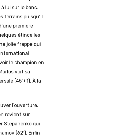
à lui sur le banc.
s terrains puisqu’il
 d’une première
elques étincelles
e jolie frappe qui
international
 voir le champion en
Marlos voit sa
sale (45’+1). À la
ouver l’ouverture.
on revient sur
er Stepanenko qui
amov (62′). Enfin