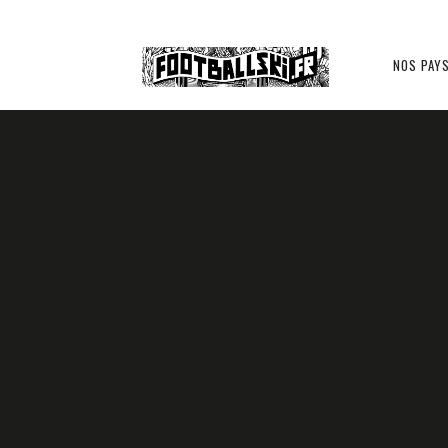
Footballski
NOS PAY
UKRAINE ??
Le
football
d'Europe
centrale