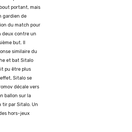
à bout portant, mais
un gardien de
asion du match pour
un deux contre un
ième but. Il
ponse similaire du
he et bat Sitalo
it pu être plus
effet, Sitalo se
Hromov décale vers
n ballon sur la
tir par Sitalo. Un
 des hors-jeux