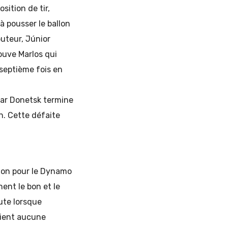
sition de tir,
à pousser le ballon
buteur, Júnior
ouve Marlos qui
 septième fois en
htar Donetsk termine
n. Cette défaite
tion pour le Dynamo
nent le bon et le
ute lorsque
tient aucune