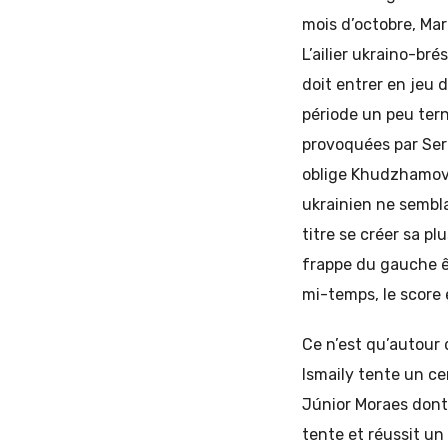
mois d’octobre, Marl
L’ailier ukraino-bré
doit entrer en jeu d
période un peu ter
provoquées par Serh
oblige Khudzhamov 
ukrainien ne sembla
titre se créer sa pl
frappe du gauche êt
mi-temps, le score 
Ce n’est qu’autour 
Ismaily tente un ce
Júnior Moraes dont
tente et réussit u