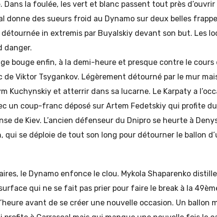
e. Dans la foulée, les vert et blanc passent tout près d’ouvrir
al donne des sueurs froid au Dynamo sur deux belles frappe
t détournée in extremis par Buyalskiy devant son but. Les l
d danger.
age bouge enfin, à la demi-heure et presque contre le cours
 de Viktor Tsygankov. Légèrement détourné par le mur mai
 Kuchynskiy et atterrir dans sa lucarne. Le Karpaty a l’occ
 un coup-franc déposé sur Artem Fedetskiy qui profite d
se de Kiev. L’ancien défenseur du Dnipro se heurte à Denys
, qui se déploie de tout son long pour détourner le ballon d’
aires, le Dynamo enfonce le clou. Mykola Shaparenko distille
urface qui ne se fait pas prier pour faire le break à la 49èm
’heure avant de se créer une nouvelle occasion. Un ballon 