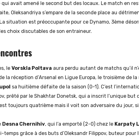
 qui avait amené le second but des locaux. Le match en re
aite, Oleksandriya s’empare de la seconde place au détrime
. La situation est préoccupante pour ce Dynamo, 3ème désor
es choix discutables de son entraineur.
encontres
s, le
Vorskla Poltava
aura perdu autant de matchs qu’il n’
e la réception d’Arsenal en Ligue Europa, le troisième de la
upol
sa huitième défaite de la saison (0-1). C’est l’internati
, prêté par le Shakhtar Donetsk, qui a inscrit l’unique but 
est toujours quatrième mais il voit son adversaire du jour, s
e
Desna Chernihiv
, qui l’a emporté (2-0) chez le
Karpaty L
 mi-temps grâce à des buts d’Oleksandr Filippov, buteur pour 