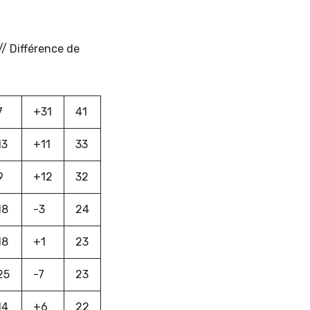
// Différence de
7
+31
41
13
+11
33
9
+12
32
18
-3
24
18
+1
23
25
-7
23
14
+6
22