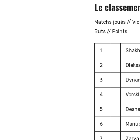
Le classeme
Matchs joués // Vic
Buts // Points
1
Shakh
2
Oleks
3
Dynam
4
Vorskl
5
Desna
6
Mariu
7
Zarya