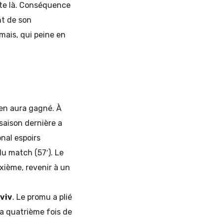
ste là. Conséquence
nt de son
mais, qui peine en
en aura gagné. À
 saison dernière a
onal espoirs
du match (57′). Le
ixième, revenir à un
viv
. Le promu a plié
la quatrième fois de