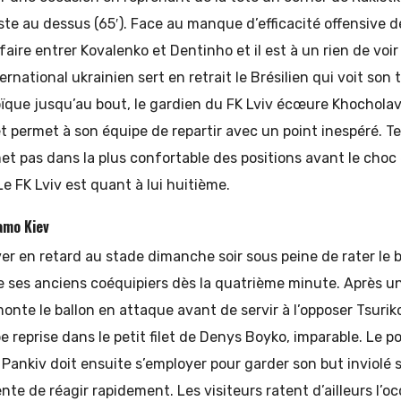
ste au dessus (65′). Face au manque d’efficacité offensive d
faire entrer Kovalenko et Dentinho et il est à un rien de voir
ternational ukrainien sert en retrait le Brésilien qui voit son 
ïque jusqu’au bout, le gardien du FK Lviv écœure Khocholav
t permet à son équipe de repartir avec un point inespéré. T
et pas dans la plus confortable des positions avant le choc
Le FK Lviv est quant à lui huitième.
amo Kiev
river en retard au stade dimanche soir sous peine de rater le 
ie ses anciens coéquipiers dès la quatrième minute. Après un
te le ballon en attaque avant de servir à l’opposer Tsuriko
 reprise dans le petit filet de Denys Boyko, imparable. Le po
 Pankiv doit ensuite s’employer pour garder son but inviolé 
te de réagir rapidement. Les visiteurs ratent d’ailleurs l’oc