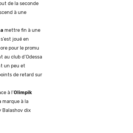
début de la seconde
descend à une
sa
mettre fin à une
 s’est joué en
core pour le promu
nt au club d’Odessa
nt un peu et
oints de retard sur
ce à l’
Olimpik
a marque à la
y Balashov dix