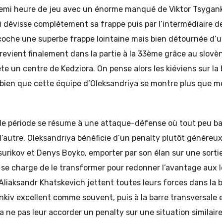
demi heure de jeu avec un énorme manqué de Viktor Tsygan
i dévisse complétement sa frappe puis par l’intermédiaire d
oche une superbe frappe lointaine mais bien détournée d’u
revient finalement dans la partie à la 33ème grâce au slovè
ête un centre de Kedziora. On pense alors les kiéviens sur la
bien que cette équipe d’Oleksandriya se montre plus que 
e période se résume à une attaque-défense où tout peu ba
autre. Oleksandriya bénéficie d’un penalty plutôt généreux
urikov et Denys Boyko, emporter par son élan sur une sortie
se charge de le transformer pour redonner l’avantage aux 
liaksandr Khatskevich jettent toutes leurs forces dans la b
nkiv excellent comme souvent, puis à la barre transversale 
 a ne pas leur accorder un penalty sur une situation similair