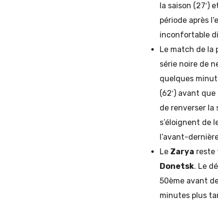
la saison (27′) 
période après l’
inconfortable d
Le match de la 
série noire de n
quelques minute
(62′) avant que
de renverser la
s’éloignent de l
l’avant-dernière
Le
Zarya
reste 
Donetsk
. Le d
50ème avant de 
minutes plus ta