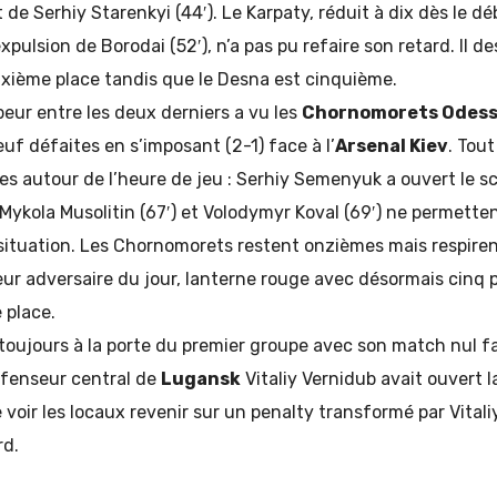
et de Serhiy Starenkyi (44′). Le Karpaty, réduit à dix dès le 
expulsion de Borodai (52′), n’a pas pu refaire son retard. Il 
ixième place tandis que le Desna est cinquième.
peur entre les deux derniers a vu les
Chornomorets Odes
euf défaites en s’imposant (2-1) face à l’
Arsenal Kiev
. Tout
s autour de l’heure de jeu : Serhiy Semenyuk a ouvert le s
 Mykola Musolitin (67′) et Volodymyr Koval (69′) ne permette
 situation. Les Chornomorets restent onzièmes mais respire
eur adversaire du jour, lanterne rouge avec désormais cinq p
 place.
toujours à la porte du premier groupe avec son match nul fa
éfenseur central de
Lugansk
Vitaliy Vernidub avait ouvert l
voir les locaux revenir sur un penalty transformé par Vitali
rd.