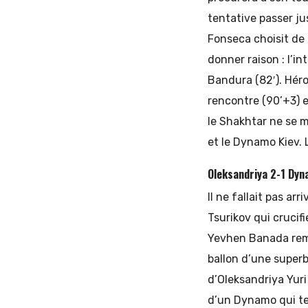
tentative passer ju
Fonseca choisit de 
donner raison : l’in
Bandura (82′). Héro
rencontre (90’+3) e
le Shakhtar ne se m
et le Dynamo Kiev. 
Oleksandriya 2-1 Dyn
Il ne fallait pas ar
Tsurikov qui crucif
Yevhen Banada remon
ballon d’une superbe
d’Oleksandriya Yuri
d’un Dynamo qui ten