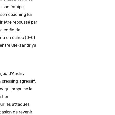
e son équipe,
 son coaching lui
tir être repoussé par
a en fin de
enu en échec (0-0)
 entre Oleksandriya
bijou d’Andriy
 pressing agressif,
v qui propulse le
rtier
sur les attaques
casion de revenir