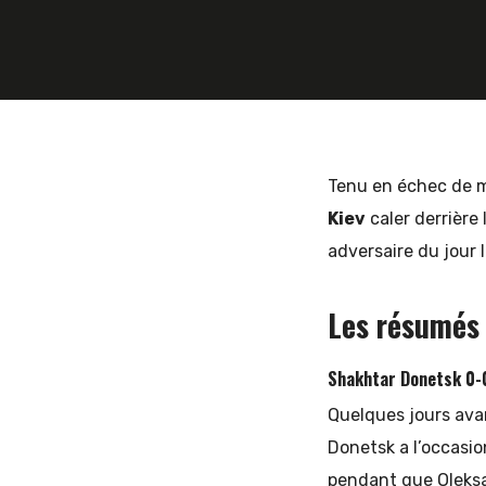
30 NOVEMBRE 2018
KARIM HAMEG
et
d'Europe
Tenu en échec de m
Kiev
caler derrière l
adversaire du jour l
de
Les résumés
l'Est
Shakhtar Donetsk 0-0
Quelques jours avan
Donetsk a l’occasio
pendant que Oleksa