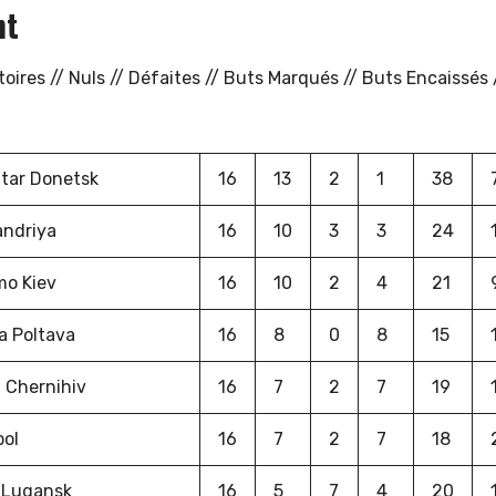
nt
toires // Nuls // Défaites // Buts Marqués // Buts Encaissés 
tar Donetsk
16
13
2
1
38
andriya
16
10
3
3
24
o Kiev
16
10
2
4
21
a Poltava
16
8
0
8
15
 Chernihiv
16
7
2
7
19
pol
16
7
2
7
18
 Lugansk
16
5
7
4
20