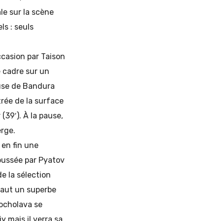
le sur la scène
ls : seuls
ccasion par Taison
e cadre sur un
euse de Bandura
trée de la surface
(39′). À la pause,
erge.
 en fin une
poussée par Pyatov
de la sélection
 faut un superbe
hocholava se
y mais il verra sa