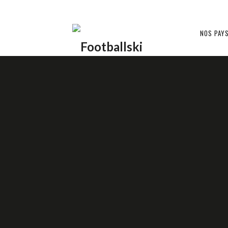
Footballski
NOS PAY
UKRAINE ??
Le
football
d'Europe
centrale