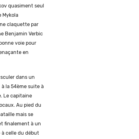
kov quasiment seul
e Mykola
ne claquette par
ne Benjamin Verbic
 bonne voie pour
menaçante en
sculer dans un
 à la 54ème suite à
. Le capitaine
locaux. Au pied du
ataille mais se
et finalement à un
e à celle du début