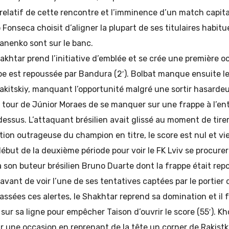
 relatif de cette rencontre et l’imminence d’un match capita
Fonseca choisit d’aligner la plupart de ses titulaires habitue
anenko sont sur le banc.
hakhtar prend l’initiative d’emblée et se crée une première o
pe est repoussée par Bandura (2′). Bolbat manque ensuite l
Rakitskiy, manquant l’opportunité malgré une sortir hasard
au tour de Júnior Moraes de se manquer sur une frappe à l’en
essus. L’attaquant brésilien avait glissé au moment de tirer 
on outrageuse du champion en titre, le score est nul et vi
 début de la deuxième période pour voir le FK Lviv se procurer
 son buteur brésilien Bruno Duarte dont la frappe était re
avant de voir l’une de ses tentatives captées par le portier 
Passées ces alertes, le Shakhtar reprend sa domination et il
sur sa ligne pour empêcher Taison d’ouvrir le score (55′). K
r une occasion en reprenant de la tête un corner de Rakistki