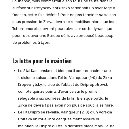
Louhansk, mais commettait à son tour une faute dans la
surface sur Tretyakov. Korkishko redonnait un avantage à
Odessa, cette fois définitif. Pour ne pas terminer sa saison
sous pression, le Zorya devra se remobiliser alors que les
Tchornomorets devront poursuivre sur cette dynamique
pour retrouver une Europe où ils avaient posé beaucoup
de problèmes à Lyon.
La lutte pour le maintien
Le Stal Kamianske est bien parti pour enchaîner une
troisième saison dans l’élite. Vainqueur (1-0) du Zirka
Kropyvnytsky, le club de l’oblast de Dnipropetrovsk
compte quinze points d’avance sur le premier
relégable à six journées de la fin. Bien que battu, le
Zirka ne devrait pas avoir non plus de souci à se faire.
Le FK Dnipro se réveille. Vainqueur (2-0) d’un Vorskla
Poltava en roue libre car quasiment assuré du
maintien, le Dnipro quitte la dernière place mais il aura