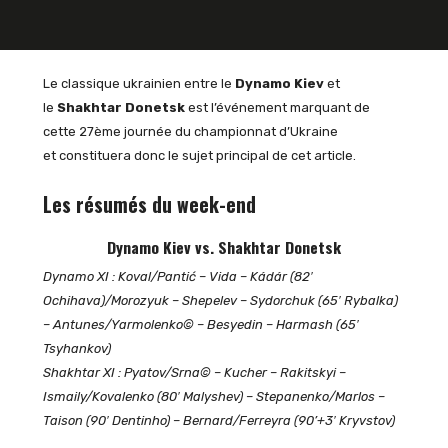
Le classique ukrainien entre le
Dynamo Kiev
et
le
Shakhtar Donetsk
est l’événement marquant de
cette 27ème journée du championnat d’Ukraine
et constituera donc le sujet principal de cet article.
Les résumés du week-end
Dynamo Kiev vs. Shakhtar Donetsk
Dynamo XI : Koval/Pantić – Vida – Kádár (82′
Ochihava)/Morozyuk – Shepelev – Sydorchuk (65′ Rybalka)
– Antunes/Yarmolenko© – Besyedin – Harmash (65′
Tsyhankov)
Shakhtar XI : Pyatov/Srna© – Kucher – Rakitskyi –
Ismaily/Kovalenko (80′ Malyshev) – Stepanenko/Marlos –
Taison (90′ Dentinho) – Bernard/Ferreyra (90’+3′ Kryvstov)