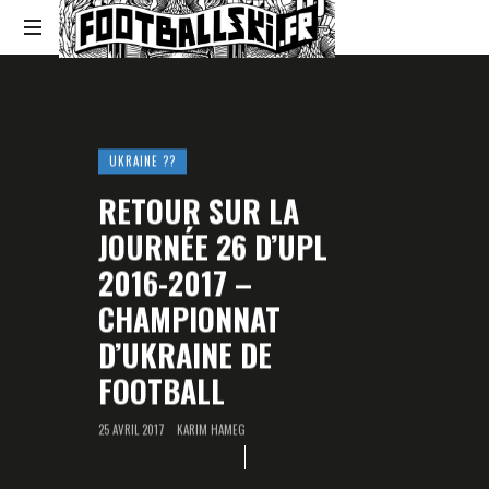
Footballski
Le
football
d'Europe
centrale
UKRAINE ??
et
RETOUR SUR LA
d'Europe
de
JOURNÉE 26 D’UPL
l'Est
2016-2017 –
CHAMPIONNAT
D’UKRAINE DE
FOOTBALL
25 AVRIL 2017
KARIM HAMEG