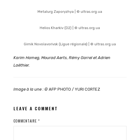
Metalurg Zaporyzhya | © ultras.org.ua
Helios Kharkiv (D2) | © ultras.org.ua
Girnik Novoïavorivsk (Ligue régionale) | © ultras.org.ua
Karim Hameg, Mourad Aerts, Rémy Garrel et Adrien
Laëthier.
Image à la une : ©
AFP PHOTO / YURI CORTEZ
LEAVE A COMMENT
COMMENTAIRE
*