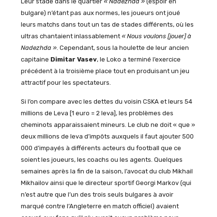
Leur stade dans le quartier
« Nadezhda »
(espoir en
bulgare) n’étant pas aux normes, les joueurs ont joué
leurs matchs dans tout un tas de stades différents, où les
ultras chantaient inlassablement
« Nous voulons [jouer] à
Nadezhda »
. Cependant, sous la houlette de leur ancien
capitaine
Dimitar Vasev
, le Loko a terminé l’exercice
précédent à la troisième place tout en produisant un jeu
attractif pour les spectateurs.
Si l’on compare avec les dettes du voisin CSKA et leurs 54
millions de Leva [1 euro = 2 leva], les problèmes des
cheminots apparaissaient mineurs. Le club ne doit « que »
deux millions de leva d’impôts auxquels il faut ajouter 500
000 d’impayés à différents acteurs du football que ce
soient les joueurs, les coachs ou les agents. Quelques
semaines après la fin de la saison, l’avocat du club Mikhail
Mikhailov ainsi que le directeur sportif Georgi Markov (qui
n’est autre que l’un des trois seuls bulgares à avoir
marqué contre l’Angleterre en match officiel) avaient