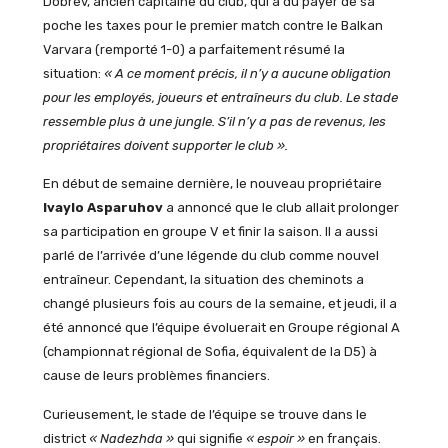
Dobrev, ancien capitaine du club, qui a du payer de sa
poche les taxes pour le premier match contre le Balkan
Varvara (remporté 1-0) a parfaitement résumé la
situation:
« A ce moment précis, il n’y a aucune obligation
pour les employés, joueurs et entraîneurs du club. Le stade
ressemble plus à une jungle. S’il n’y a pas de revenus, les
propriétaires doivent supporter le club ».
En début de semaine dernière, le nouveau propriétaire
Ivaylo Asparuhov
a annoncé que le club allait prolonger
sa participation en groupe V et finir la saison. Il a aussi
parlé de l’arrivée d’une légende du club comme nouvel
entraîneur. Cependant, la situation des cheminots a
changé plusieurs fois au cours de la semaine, et jeudi, il a
été annoncé que l’équipe évoluerait en Groupe régional A
(championnat régional de Sofia, équivalent de la D5) à
cause de leurs problèmes financiers.
Curieusement, le stade de l’équipe se trouve dans le
district
« Nadezhda »
qui signifie
« espoir »
en français.