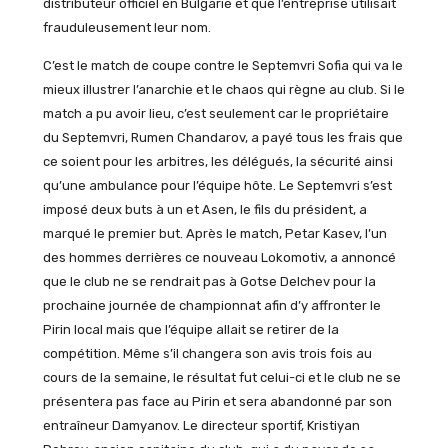
distributeur officiel en Bulgarie et que l’entreprise utilisait
frauduleusement leur nom.
C’est le match de coupe contre le Septemvri Sofia qui va le
mieux illustrer l’anarchie et le chaos qui règne au club. Si le
match a pu avoir lieu, c’est seulement car le propriétaire
du Septemvri, Rumen Chandarov, a payé tous les frais que
ce soient pour les arbitres, les délégués, la sécurité ainsi
qu’une ambulance pour l’équipe hôte. Le Septemvri s’est
imposé deux buts à un et Asen, le fils du président, a
marqué le premier but. Après le match, Petar Kasev, l’un
des hommes derrières ce nouveau Lokomotiv, a annoncé
que le club ne se rendrait pas à Gotse Delchev pour la
prochaine journée de championnat afin d’y affronter le
Pirin local mais que l’équipe allait se retirer de la
compétition. Même s’il changera son avis trois fois au
cours de la semaine, le résultat fut celui-ci et le club ne se
présentera pas face au Pirin et sera abandonné par son
entraîneur Damyanov. Le directeur sportif, Kristiyan