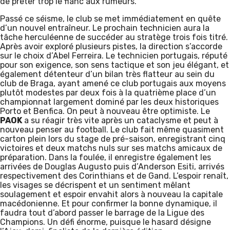
de prêter trop le flanc aux rumeurs.
Passé ce séisme, le club se met immédiatement en quête
d’un nouvel entraîneur. Le prochain technicien aura la
tâche herculéenne de succéder au stratège trois fois titré.
Après avoir exploré plusieurs pistes, la direction s’accorde
sur le choix d’Abel Ferreira. Le technicien portugais, réputé
pour son exigence, son sens tactique et son jeu élégant, et
également détenteur d’un bilan très flatteur au sein du
club de Braga, ayant amené ce club portugais aux moyens
plutôt modestes par deux fois à la quatrième place d’un
championnat largement dominé par les deux historiques
Porto et Benfica. On peut à nouveau être optimiste. Le
PAOK
a su réagir très vite après un cataclysme et peut à
nouveau penser au football. Le club fait même quasiment
carton plein lors du stage de pré-saison, enregistrant cinq
victoires et deux matchs nuls sur ses matchs amicaux de
préparation. Dans la foulée, il enregistre également les
arrivées de Douglas Augusto puis d’Anderson Esiti, arrivés
respectivement des Corinthians et de Gand. L’espoir renaît,
les visages se décrispent et un sentiment mêlant
soulagement et espoir envahit alors à nouveau la capitale
macédonienne. Et pour confirmer la bonne dynamique, il
faudra tout d’abord passer le barrage de la Ligue des
Champions. Un défi énorme, puisque le hasard désigne