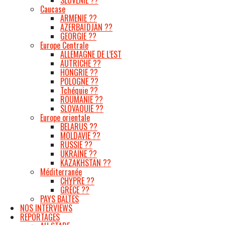
Caucase
ARMENIE ??
AZERBAÏDJAN ??
GEORGIE ??
Europe Centrale
ALLEMAGNE DE L’EST
AUTRICHE ??
HONGRIE ??
POLOGNE ??
Tchéquie ??
ROUMANIE ??
SLOVAQUIE ??
Europe orientale
BELARUS ??
MOLDAVIE ??
RUSSIE ??
UKRAINE ??
KAZAKHSTAN ??
Méditerranée
CHYPRE ??
GRÈCE ??
PAYS BALTES
NOS INTERVIEWS
REPORTAGES