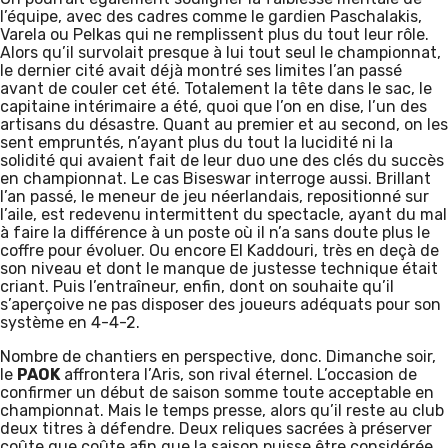
l’équipe, avec des cadres comme le gardien Paschalakis,
Varela ou Pelkas qui ne remplissent plus du tout leur rôle.
Alors qu’il survolait presque à lui tout seul le championnat,
le dernier cité avait déjà montré ses limites l’an passé
avant de couler cet été. Totalement la tête dans le sac, le
capitaine intérimaire a été, quoi que l’on en dise, l’un des
artisans du désastre. Quant au premier et au second, on les
sent empruntés, n’ayant plus du tout la lucidité ni la
solidité qui avaient fait de leur duo une des clés du succès
en championnat. Le cas Biseswar interroge aussi. Brillant
l’an passé, le meneur de jeu néerlandais, repositionné sur
l’aile, est redevenu intermittent du spectacle, ayant du mal
à faire la différence à un poste où il n’a sans doute plus le
coffre pour évoluer. Ou encore El Kaddouri, très en deçà de
son niveau et dont le manque de justesse technique était
criant. Puis l’entraîneur, enfin, dont on souhaite qu’il
s’aperçoive ne pas disposer des joueurs adéquats pour son
système en 4-4-2.
Nombre de chantiers en perspective, donc. Dimanche soir,
le
PAOK
affrontera l’Aris, son rival éternel. L’occasion de
confirmer un début de saison somme toute acceptable en
championnat. Mais le temps presse, alors qu’il reste au club
deux titres à défendre. Deux reliques sacrées à préserver
coûte que coûte afin que la saison puisse être considérée