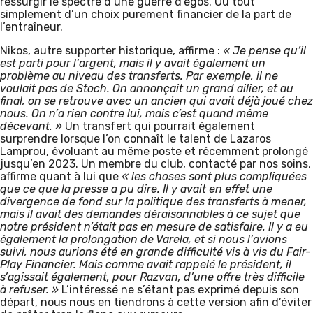
ressurgir le spectre d’une guerre d’egos. Ou tout
simplement d’un choix purement financier de la part de
l’entraîneur.
Nikos, autre supporter historique, affirme :
« Je pense qu’il
est parti pour l’argent, mais il y avait également un
problème au niveau des transferts. Par exemple, il ne
voulait pas de Stoch. On annonçait un grand ailier, et au
final, on se retrouve avec un ancien qui avait déjà joué chez
nous. On n’a rien contre lui, mais c’est quand même
décevant. »
Un transfert qui pourrait également
surprendre lorsque l’on connaît le talent de Lazaros
Lamprou, évoluant au même poste et récemment prolongé
jusqu’en 2023. Un membre du club, contacté par nos soins,
affirme quant à lui que
« les choses sont plus compliquées
que ce que la presse a pu dire. Il y avait en effet une
divergence de fond sur la politique des transferts à mener,
mais il avait des demandes déraisonnables à ce sujet que
notre président n’était pas en mesure de satisfaire. Il y a eu
également la prolongation de Varela, et si nous l’avions
suivi, nous aurions été en grande difficulté vis à vis du Fair-
Play Financier. Mais comme avait rappelé le président, il
s’agissait également, pour Razvan, d’une offre très difficile
à refuser. »
L’intéressé ne s’étant pas exprimé depuis son
départ, nous nous en tiendrons à cette version afin d’éviter