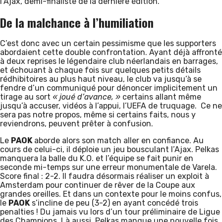
l’Ajax, demi-finaliste de la dernière édition.
De la malchance à l’humiliation
C’est donc avec un certain pessimisme que les supporters
abordaient cette double confrontation. Ayant déjà affronté
à deux reprises le légendaire club néerlandais en barrages,
et échouant à chaque fois sur quelques petits détails
rédhibitoires au plus haut niveau, le club va jusqu’à se
fendre d’un communiqué pour dénoncer implicitement un
tirage au sort
« joué d’avance, »
certains allant même
jusqu’à accuser, vidéos à l’appui, l’UEFA de truquage. Ce ne
sera pas notre propos, même si certains faits, nous y
reviendrons, peuvent prêter à confusion.
Le
PAOK
aborde alors son match aller en confiance. Au
cours de celui-ci, il déploie un jeu bousculant l’Ajax. Pelkas
manquera la balle du K.O. et l’équipe se fait punir en
seconde mi-temps sur une erreur monumentale de Varela.
Score final : 2-2. Il faudra désormais réaliser un exploit à
Amsterdam pour continuer de rêver de la Coupe aux
grandes oreilles. Et dans un contexte pour le moins confus,
le
PAOK
s’incline de peu (3-2) en ayant concédé trois
penalties ! Du jamais vu lors d’un tour préliminaire de Ligue
des Champions. Là aussi, Pelkas manque une nouvelle fois