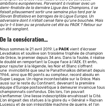
ambitions européennes. Parvenant à rivaliser avec un
demi-finaliste de la dernière Ligue des Champions, il se
faisait piteusement sortir une semaine plus tard par le
Slovan Bratislava en barrages de la Ligue Europa. Un
adversaire dont il n’était censé faire qu’une bouchée. Mais
qu’a-t-il bien pu se produire cet été au PAOK ? Retour sur
un été sanglant.
De la consécration…
Nous sommes le 21 avril 2019. Le
PAOK
vient d’écraser
Levadiakos et soulève son troisième trophée de champion
de Grèce, le premier depuis 34 ans. Dans la foulée, il réalise
le doublé en remportant la Coupe face à l’AEK. Et enfin,
pour rajouter à la légende, les Noir et Blanc s’offrent
une invincibilité que seul le Panathinaïkos détenait depuis
1964, ainsi que 80 points au compteur, record absolu en
Super League. Un règne incontestable sur la Grèce. Mais
aussi sur le reste du Continent, devenant la première
équipe d’Europe postsoviétique à demeurer invaincue tous
championnats confondus. Dès lors, l’on pouvait
s’enflammer. Une liesse indescriptible envahissait la Cité.
L’on érigeait des statues à la gloire du « Général » Razvan
Lucescu et de son irrésistible machine de guerre, et l’on