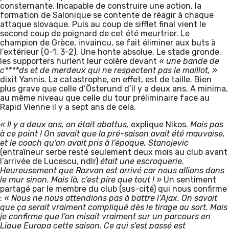
consternante. Incapable de construire une action, la
formation de Salonique se contente de réagir à chaque
attaque slovaque. Puis au coup de sifflet final vient le
second coup de poignard de cet été meurtrier. Le
champion de Grèce, invaincu, se fait éliminer aux buts à
l’extérieur (0-1, 3-2). Une honte absolue. Le stade gronde,
les supporters hurlent leur colère devant
« une bande de
c****ds et de merdeux qui ne respectent pas le maillot, »
dixit Yannis. La catastrophe, en effet, est de taille. Bien
plus grave que celle d’Österund d’il y a deux ans. A minima,
au même niveau que celle du tour préliminaire face au
Rapid Vienne il y a sept ans de cela.
« Il y a deux ans, on était abattus,
explique Nikos.
Mais pas
à ce point ! On savait que la pré-saison avait été mauvaise,
et le coach qu’on avait pris à l’époque, Stanojevic
(entraîneur serbe resté seulement deux mois au club avant
l’arrivée de Lucescu, ndlr)
était une escroquerie.
Heureusement que Razvan est arrivé car nous allions dans
le mur sinon. Mais là, c’est pire que tout ! »
Un sentiment
partagé par le membre du club (sus-cité) qui nous confirme
:
« Nous ne nous attendions pas à battre l’Ajax. On savait
que ça serait vraiment compliqué dès le tirage au sort. Mais
je confirme que l’on misait vraiment sur un parcours en
Ligue Europa cette saison. Ce qui s’est passé est