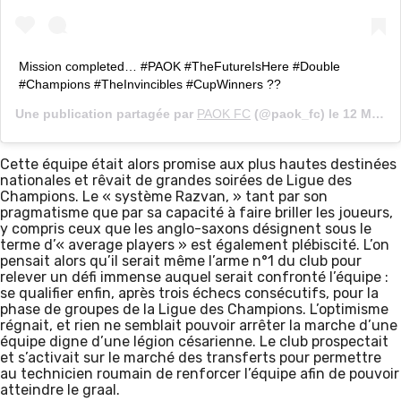
Mission completed… #PAOK #TheFutureIsHere #Double
#Champions #TheInvincibles #CupWinners ??
Une publication partagée par
PAOK FC
(@paok_fc) le
12 Mai 2019 à 3 :42 PDT
Cette équipe était alors promise aux plus hautes destinées
nationales et rêvait de grandes soirées de Ligue des
Champions. Le « système Razvan, » tant par son
pragmatisme que par sa capacité à faire briller les joueurs,
y compris ceux que les anglo-saxons désignent sous le
terme d’« average players » est également plébiscité. L’on
pensait alors qu’il serait même l’arme n°1 du club pour
relever un défi immense auquel serait confronté l’équipe :
se qualifier enfin, après trois échecs consécutifs, pour la
phase de groupes de la Ligue des Champions. L’optimisme
régnait, et rien ne semblait pouvoir arrêter la marche d’une
équipe digne d’une légion césarienne. Le club prospectait
et s’activait sur le marché des transferts pour permettre
au technicien roumain de renforcer l’équipe afin de pouvoir
atteindre le graal.