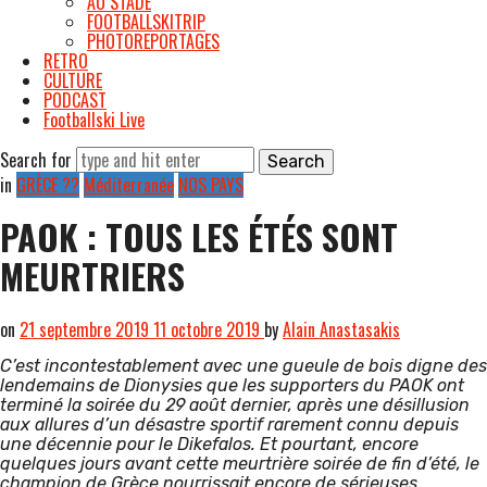
AU STADE
FOOTBALLSKITRIP
PHOTOREPORTAGES
RETRO
CULTURE
PODCAST
Footballski Live
Search for
in
GRÈCE ??
Méditerranée
NOS PAYS
PAOK : TOUS LES ÉTÉS SONT
MEURTRIERS
on
21 septembre 2019
11 octobre 2019
by
Alain Anastasakis
C’est incontestablement avec une gueule de bois digne des
lendemains de Dionysies que les supporters du PAOK ont
terminé la soirée du 29 août dernier, après une désillusion
aux allures d’un désastre sportif rarement connu depuis
une décennie pour le Dikefalos. Et pourtant, encore
quelques jours avant cette meurtrière soirée de fin d’été, le
champion de Grèce nourrissait encore de sérieuses