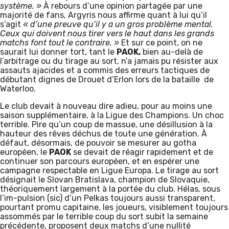
système. »
À rebours d’une opinion partagée par une
majorité de fans, Argyris nous affirme quant à lui qu’il
s’agit
« d’une preuve qu’il y a un gros problème mental.
Ceux qui doivent nous tirer vers le haut dans les grands
matchs font tout le contraire. »
Et sur ce point, on ne
saurait lui donner tort, tant le
PAOK,
bien au-delà de
l’arbitrage ou du tirage au sort, n’a jamais pu résister aux
assauts ajacides et a commis des erreurs tactiques de
débutant dignes de Drouet d’Erlon lors de la bataille de
Waterloo.
Le club devait à nouveau dire adieu, pour au moins une
saison supplémentaire, à la Ligue des Champions. Un choc
terrible. Pire qu’un coup de massue, une désillusion à la
hauteur des rêves déchus de toute une génération. À
défaut, désormais, de pouvoir se mesurer au gotha
européen, le
PAOK
se devait de réagir rapidement et de
continuer son parcours européen, et en espérer une
campagne respectable en Ligue Europa. Le tirage au sort
désignait le Slovan Bratislava, champion de Slovaquie,
théoriquement largement à la portée du club. Hélas, sous
l’im-pulsion (sic) d’un Pelkas toujours aussi transparent,
pourtant promu capitaine, les joueurs, visiblement toujours
assommés par le terrible coup du sort subit la semaine
précédente, proposent deux matchs d’une nullité