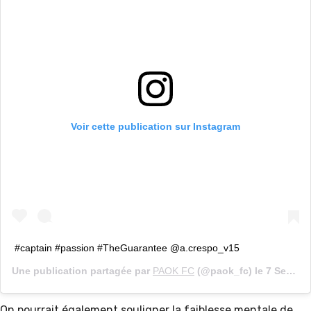
Voir cette publication sur Instagram
#captain #passion #TheGuarantee @a.crespo_v15
Une publication partagée par
PAOK FC
(@paok_fc) le
7 Sept. 2019 à 8 :24 PDT
On pourrait également souligner la faiblesse mentale de