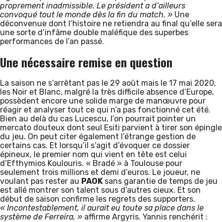
proprement inadmissible. Le président a d’ailleurs
convoqué tout le monde dès la fin du match. »
Une
déconvenue dont l’histoire ne retiendra au final qu’elle sera
une sorte d’infâme double maléfique des superbes
performances de l’an passé.
Une nécessaire remise en question
La saison ne s’arrêtant pas le 29 août mais le 17 mai 2020,
les Noir et Blanc, malgré la très difficile absence d’Europe,
possèdent encore une solide marge de manœuvre pour
réagir et analyser tout ce qui n’a pas fonctionné cet été.
Bien au delà du cas Lucescu, l’on pourrait pointer un
mercato douteux dont seul Esiti parvient à tirer son épingle
du jeu. On peut citer également l’étrange gestion de
certains cas. Et lorsqu’il s’agit d’évoquer ce dossier
épineux, le premier nom qui vient en tête est celui
d’Efthymios Koulouris. « Bradé » à Toulouse pour
seulement trois millions et demi d’euros. Le joueur, ne
voulant pas rester au
PAOK
sans garantie de temps de jeu
est allé montrer son talent sous d’autres cieux. Et son
début de saison confirme les regrets des supporters.
« Incontestablement, il aurait eu toute sa place dans le
système de Ferreira, »
affirme Argyris. Yannis renchérit :