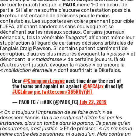
de tuer le match lorsque le
PAOK
mène 1-0 en début de
partie. Si l’aller ne souffre d’aucune contestation possible,
le retour est entaché de décisions pour le moins
contestables. Les supporters en colère prennent pour cible
l’UEFA, affichant banderoles sans équivoque et se
déchaînant sur les réseaux sociaux. Certains journaux
nérlandais, tels le vénérable
Telegraaf
, affichent même leur
stupéfaction à l’égard de certaines décisions arbitrales de
l’anglais Craig Pawson. Si certains parlent carrément de
corruption, d’autres plus mesurés évoquent la
« poisse »
et
dénoncent la
« maladresse »
de certains joueurs, là où
d’autres vont jusqu’à évoquer la
« loose »
ou encore la
« malédiction éternelle »
dont souffrirait le Dikefalos.
Dear
@ChampionsLeague
next time draw the rest of
the teams and appoint us against
@AFCAjax
directly!!
#UCLdraw
pic.twitter.com/365NUyYjHT
— PAOK FC / ΠAOK (@PAOK_FC)
July 22, 2019
« On a toujours l’impression de se faire avoir, »
se
désespère Yannis.
On a ce sentiment d’être haï par les
instances, alors on tombe dans la parano. Je pense qu’en
l’occurrence, c’est justifié. »
Et de préciser :
« On n’a pas la
haine contre des personnes, ni quelqu’un. Mais contre un