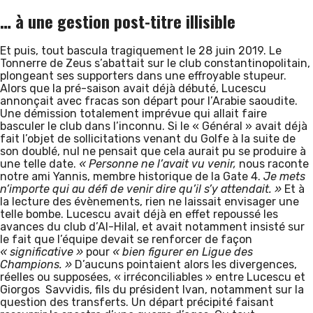
… à une gestion post-titre illisible
Et puis, tout bascula tragiquement le 28 juin 2019. Le
Tonnerre de Zeus s’abattait sur le club constantinopolitain,
plongeant ses supporters dans une effroyable stupeur.
Alors que la pré-saison avait déjà débuté, Lucescu
annonçait avec fracas son départ pour l’Arabie saoudite.
Une démission totalement imprévue qui allait faire
basculer le club dans l’inconnu. Si le « Général » avait déjà
fait l’objet de sollicitations venant du Golfe à la suite de
son doublé, nul ne pensait que cela aurait pu se produire à
une telle date.
« Personne ne l’avait vu venir,
nous raconte
notre ami Yannis, membre historique de la Gate 4.
Je mets
n’importe qui au défi de venir dire qu’il s’y attendait. »
Et à
la lecture des évènements, rien ne laissait envisager une
telle bombe. Lucescu avait déjà en effet repoussé les
avances du club d’Al-Hilal, et avait notamment insisté sur
le fait que l’équipe devait se renforcer de façon
« significative »
pour
« bien figurer en Ligue des
Champions. »
D’aucuns pointaient alors les divergences,
réelles ou supposées, « irréconciliables » entre Lucescu et
Giorgos Savvidis, fils du président Ivan, notamment sur la
question des transferts. Un départ précipité faisant