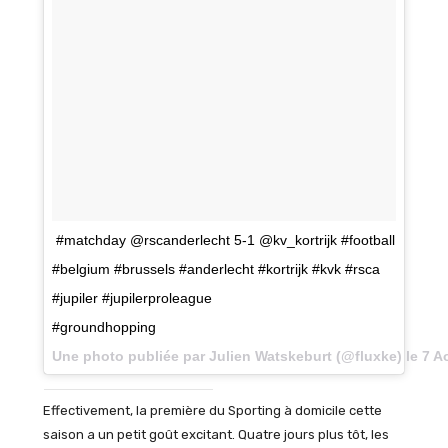
#matchday @rscanderlecht 5-1 @kv_kortrijk #football
#belgium #brussels #anderlecht #kortrijk #kvk #rsca
#jupiler #jupilerproleague
#groundhopping
Une photo publiée par Julien Watskeburt (@fluxke) le
7 A
Effectivement, la première du Sporting à domicile cette
saison a un petit goût excitant. Quatre jours plus tôt, les