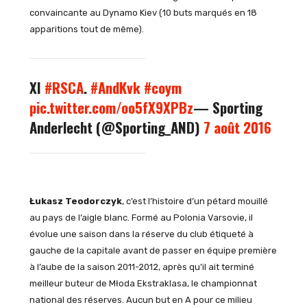
convaincante au Dynamo Kiev (10 buts marqués en 18
apparitions tout de même).
XI
#RSCA
.
#AndKvk
#coym
pic.twitter.com/oo5fX9XPBz
— Sporting
Anderlecht (@Sporting_AND)
7 août 2016
Łukasz Teodorczyk
, c’est l’histoire d’un pétard mouillé
au pays de l’aigle blanc. Formé au Polonia Varsovie, il
évolue une saison dans la réserve du club étiqueté à
gauche de la capitale avant de passer en équipe première
à l’aube de la saison 2011-2012, après qu’il ait terminé
meilleur buteur de Młoda Ekstraklasa, le championnat
national des réserves. Aucun but en A pour ce milieu