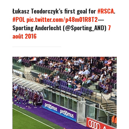
Łukasz Teodorczyk’s first goal for
#RSCA
.
#POL
pic.twitter.com/p48m01R8T2
—
Sporting Anderlecht (@Sporting_AND)
7
août 2016