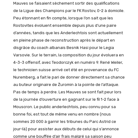
Mauves se faisaient sèchement sortir des qualifications
de la Ligue des Champions par le FK Rostov, 0-2 à domicile.
Peu étonnant en fin compte, lorsque l’on sait que les
Rostovites évoluent ensemble depuis plus d’une paire
d’années, tandis que les Anderlechtois sont actuellement
en pleine phase de reconstruction après le départ en
disgrâce du coach albanais Besnik Hasi pour le Legia
Varsovie. Sur le terrain, la composition du jour évoluera en
4-3-3 offensif, avec Teodorczyk en numéro 9. René Weiler,
le technicien suisse arrivé cet été en provenance du FC
Nuremberg, a fait le pari de donner directement sa chance
au buteur originaire de Żuromin à la pointe de l’attaque.
Pas de temps à perdre. Les Mauves se sont fait peur lors
de la journée d’ouverture en gagnant sur le fil 1-2 face à
Mouscron. Le public anderlechtois, peu connu pour sa
bonne foi, est tout de même venu en nombre (nous
sommes 20 000 à garnir les tribunes du Parc Astrid ce
jour-là) pour assister aux débuts de celui qui s’annonce
comme une bouffée d’air frais malgré sa saison peu