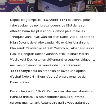
Depuis longtemps, le
RSC Anderlecht
est connu pour
faire évoluer de nombreux joueurs de l’Est dans son
effectif. Parmi les plus connus, citons pêle-mêle les
Tchèques Jan Polák, Jan Koller et Daniel Zítka, les Serbes
Milan Jovanović et Aleksandar Mitrović, les Ukrainiens
Oleksandr Yakovenko et Oleh Yashchuk, l’Albanais Besnik
Hasi, le Hongrois Roland Juhász, et le Polonais Marcin
Wasilewski. Dès lors, rien d’étonnant lorsque les dirigeants
mauves ont annoncé l’arrivée du buteur
Łukasz
Teodorczyk
pour un prêt d’un an (avec une option
d’achat fixée à 4 millions d’euros) en provenance du
Dynamo Kiev.
Dimanche 7 août, 17h30. J’arrive avec Max aux abords du
Parc Astrid
où il a ses habitudes depuis quatorze
saisons maintenant. Autant dire qu’il a vécu autant de