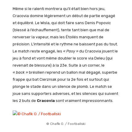
Même si le ralenti montrera qu’il était bien hors jeu,
Cracovia domine légèrement un début de partie engagé
et équilibré. Le Wisla, qui doit faire sans Denis Popovic
(blessé à l’échauffement), tente tant bien que mal de
renverser la vapeur, mais les Étoilés manquent de
précision. L’intensité et le rythme ne baissent pas du tout.
Le match reste engagé, les
« Pasy »
du Cracovia jouent le
jeu à fond et vont même doubler le score via Deleu (qui
revenait de blessure) à la 23e. Suite à un corner, le
« back »
brésilien reprend un ballon mal dégagé, superbe
frappe qui bat Cierzniak pour la 2e fois et surtout qui
plonge le stade dans un silence de plomb. Le match se
joue sans supporters adverses, et les silences qui suivent
les 2 buts de
Cracovia
sont vraiment impressionnants.
© Chafik O. / Footballski