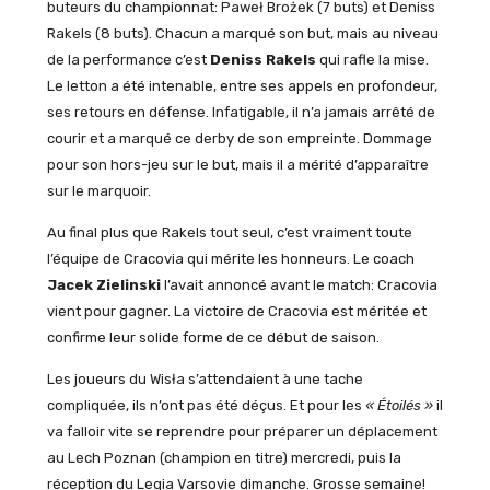
buteurs du championnat: Paweł Brożek (7 buts) et Deniss
Rakels (8 buts). Chacun a marqué son but, mais au niveau
de la performance c’est
Deniss Rakels
qui rafle la mise.
Le letton a été intenable, entre ses appels en profondeur,
ses retours en défense. Infatigable, il n’a jamais arrêté de
courir et a marqué ce derby de son empreinte. Dommage
pour son hors-jeu sur le but, mais il a mérité d’apparaître
sur le marquoir.
Au final plus que Rakels tout seul, c’est vraiment toute
l’équipe de Cracovia qui mérite les honneurs. Le coach
Jacek Zielinski
l’avait annoncé avant le match: Cracovia
vient pour gagner. La victoire de Cracovia est méritée et
confirme leur solide forme de ce début de saison.
Les joueurs du Wisła s’attendaient à une tache
compliquée, ils n’ont pas été déçus. Et pour les
« Étoilés »
il
va falloir vite se reprendre pour préparer un déplacement
au Lech Poznan (champion en titre) mercredi, puis la
réception du Legia Varsovie dimanche. Grosse semaine!