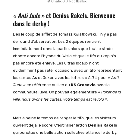
© Chafik O. / Footballski
« Anti Jude »
et Deniss Rakels. Bienvenue
dans le derby !
Dès le coup de sifflet de Tomasz Kwiatkowski, il n’y a pas
de round d’observation. Les 2 équipes rentrent
immédiatement dans la partie, alors que tout le stade
chante encore l’hymne du Wisla et que le tifo du kop n’a
pas encore été enlevé. Les ultras locaux n’ont
évidemment pas raté l’occasion, avec un tifo représentant
les cartes As et Joker, avec les lettres
« A J »
pour
« Anti
Jude »
en référence au lien du
KS Cracovia
avec la
communauté juive. On pouvait également lire
« Poker de la
ville, nous avons les cartes, votre temps est révolu »
.
Mais à peine le temps de ranger le tifo, que les visiteurs
ouvrent déjà le score! C’est l’ailier letton
Deniss Rakels
qui ponctue une belle action collective et lance le derby.